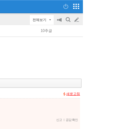
전체보기
공
검
글
지
색
10추글
on/off
쓰
기
새로고침
신고
|
공감 확인