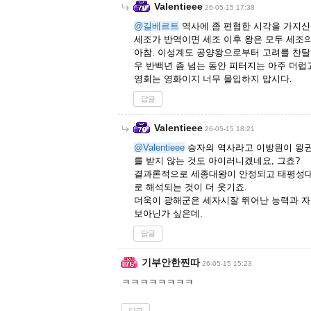
Valentieee
26-05-15 17:38
@길베르트
역사에 좀 편협한 시각을 가지신
세조가 반역이면 세조 이후 왕은 모두 세조
아참. 이성계도 공양왕으로부터 고려를 찬탈
우 반백년 좀 넘는 동안 피터지는 아주 더럽
영회는 영화이지 너무 몰입하지 맙시다.
답글
Valentieee
26-05-15 18:21
@Valentieee
승자의 역사라고 이방원이 욍권
를 받지 않는 것도 아이러니겠네요, 그쵸?
결과론적으로 세종대왕이 안정되고 태평성대한
로 해석되는 것이 더 웃기죠.
더욱이 광해군은 세자시잘 뛰어난 능력과 자
보아닌가 싶은데.
답글
기부안한찐따
26-05-15 15:23
ㅋㅋㅋㅋㅋㅋㅋㅋ