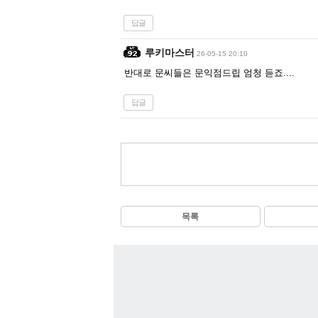
답글
루키마스터
26-05-15 20:10
반대로 문씨들은 문익점드립 엄청 듣죠....
답글
목록