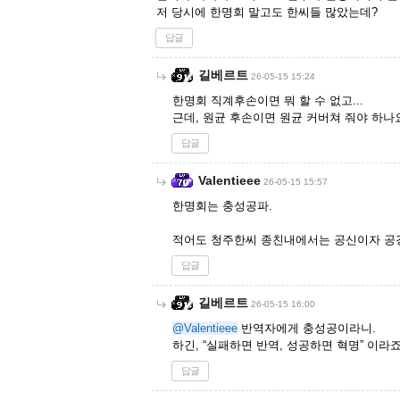
저 당시에 한명회 말고도 한씨들 많았는데?
답글
길베르트
26-05-15 15:24
한명회 직계후손이면 뭐 할 수 없고...
근데, 원균 후손이면 원균 커버쳐 줘야 하나
답글
Valentieee
26-05-15 15:57
한명회는 충성공파.
적어도 청주한씨 종친내에서는 공신이자 공
답글
길베르트
26-05-15 16:00
@Valentieee
반역자에게 충성공이라니.
하긴, “실패하면 반역, 성공하면 혁명” 이라죠
답글