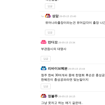
답글
성암
26-05-15 15:40
유머나라출장이라는건 유머감각이 출장 나간 상
답글
만다꼬
26-05-15 15:34
부관참시의 대명사
답글
리바이브헤븐
26-05-15 15:44
청주 한씨 30여개파 중에 한명회 후손은 충성공
한혜진이 충성공파라면 맞는말이지
답글
정불주
26-05-15 16:15
그냥 웃자고 하는 얘기 같은데..