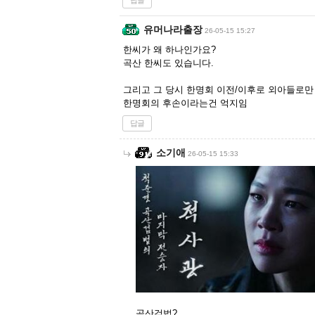
답글
유머나라출장
26-05-15 15:27
한씨가 왜 하나인가요?
곡산 한씨도 있습니다.
그리고 그 당시 한명회 이전/이후로 외아들로
한명회의 후손이라는건 억지임
답글
소기애
26-05-15 15:33
곡산검법?