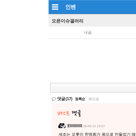
인벤
오픈이슈갤러리
내글
댓글
(17)
등록순
|
최신순
Ellllllllll
26-05-15 15:07
세조는 오롯이 한명회가 왕으로 만들었기 때문