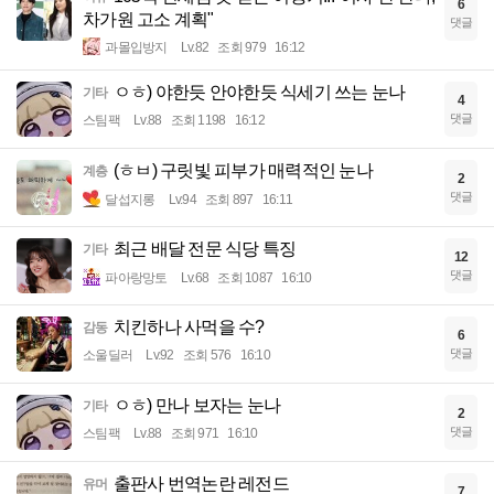
6
차가원 고소 계획"
댓글
과몰입방지
Lv.82
조회 979
16:12
ㅇㅎ) 야한듯 안야한듯 식세기 쓰는 눈나
기타
4
댓글
스팀팩
Lv.88
조회 1198
16:12
(ㅎㅂ) 구릿빛 피부가 매력적인 눈나
계층
2
댓글
달섭지롱
Lv.94
조회 897
16:11
최근 배달 전문 식당 특징
기타
12
댓글
파아랑망토
Lv.68
조회 1087
16:10
치킨하나 사먹을 수?
감동
6
댓글
소울딜러
Lv.92
조회 576
16:10
ㅇㅎ) 만나 보자는 눈나
기타
2
댓글
스팀팩
Lv.88
조회 971
16:10
출판사 번역논란 레전드
유머
7