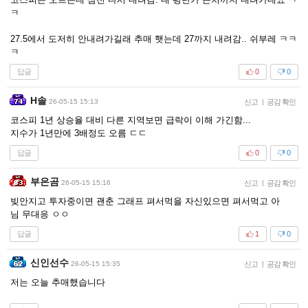
ㅋ
27.5에서 도저히 안내려가길래 추매 햇는데 27까지 내려감.. 쉬부레 ㅋㅋ
ㅋ
답글
0
0
H솔
26-05-15 15:13
신고
|
공감 확인
코스피 1년 상승율 대비 다른 지역보면 급락이 이해 가긴함...
지수가 1년만에 3배정도 오름 ㄷㄷ
답글
0
0
부은곰
26-05-15 15:16
신고
|
공감 확인
빚안지고 투자중이면 괜춘 그래프 펴서먹을 자신있으면 펴서먹고 아
님 무대응 ㅇㅇ
답글
1
0
신인선수
26-05-15 15:35
신고
|
공감 확인
저는 오늘 추매했습니다