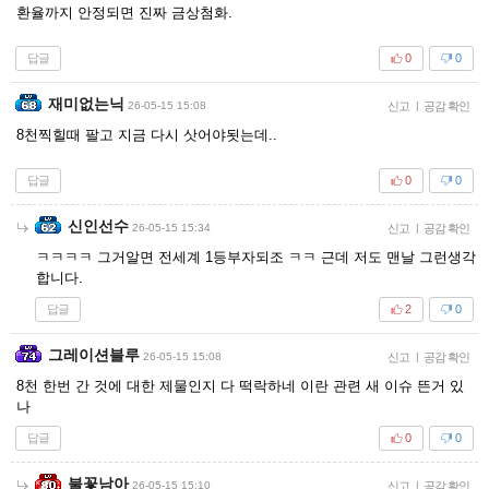
환율까지 안정되면 진짜 금상첨화.
답글
0
0
재미없는닉
26-05-15 15:08
신고
|
공감 확인
8천찍힐때 팔고 지금 다시 삿어야됫는데..
답글
0
0
신인선수
26-05-15 15:34
신고
|
공감 확인
ㅋㅋㅋㅋ 그거알면 전세계 1등부자되조 ㅋㅋ 근데 저도 맨날 그런생각
합니다.
답글
2
0
그레이션블루
26-05-15 15:08
신고
|
공감 확인
8천 한번 간 것에 대한 제물인지 다 떡락하네 이란 관련 새 이슈 뜬거 있
나
답글
0
0
불꽃남아
26-05-15 15:10
신고
|
공감 확인