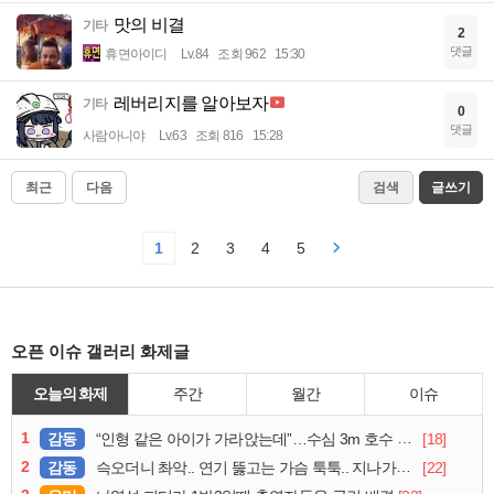
맛의 비결
기타
2
댓글
휴면아이디
Lv.84
조회 962
15:30
레버리지를 알아보자
기타
0
댓글
사람아니야
Lv.63
조회 816
15:28
최근
다음
검색
글쓰기
1
2
3
4
5
오픈 이슈 갤러리 화제글
오늘의 화제
주간
월간
이슈
1
감동
[18]
“인형 같은 아이가 가라앉는데”…수심 3m 호수 뛰어든 60대 의인
2
감동
[22]
슥오더니 촤악.. 연기 뚫고는 가슴 툭툭.. 지나가던 아재의 정체