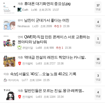
휴대폰 대기화면의 중요성.jpg
계층
17
댓글
Earth
Lv.96
조회 2576
15:37
남친이 군대가서 좋다는 여친
유머
4
댓글
Neuhauus
Lv.20
조회 2009
추천 3
15:36
QWER) 직접 만든 폰케이스 서로 교환하는
연예
1
젠야타와 냥뇽타워
댓글
큐땁이알
Lv.88
조회 999
추천 1
15:36
역대급 전설의 레전드 찍었다는 카니발..
계층
16
댓글
전자팔찌
Lv.93
조회 2727
15:36
속보] 서울도 '40도'…오늘 노원 40.2도 기록
이슈
3
댓글
하이리슥
Lv.77
조회 1194
15:35
일반인들은 모르는 진실, 몽규-레퀴엠...
계층
4
댓글
전자팔찌
Lv.93
조회 1184
15:34