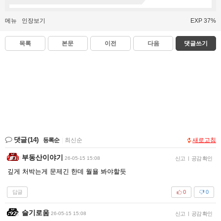
메뉴
인장보기
EXP 37%
목록
본문
이전
다음
댓글쓰기
댓글
(14)
등록순
|
최신순
새로고침
부동산이야기
26-05-15 15:08
신고
|
공감 확인
깊게 처박는게 문제긴 한데 월욜 봐야할듯
답글
0
0
슬기로움
26-05-15 15:08
신고
|
공감 확인