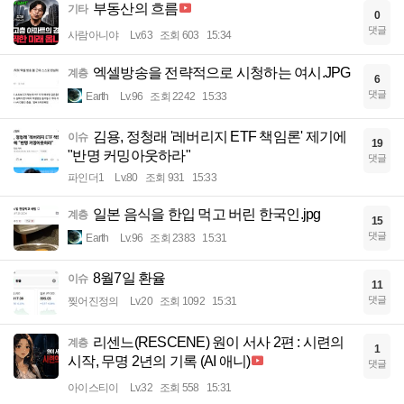
부동산의 흐름
기타
0
댓글
사람아니야
Lv.63
조회 603
15:34
엑셀방송을 전략적으로 시청하는 여시.JPG
계층
6
댓글
Earth
Lv.96
조회 2242
15:33
김용, 정청래 '레버리지 ETF 책임론' 제기에
이슈
19
"반명 커밍아웃하라"
댓글
파인더1
Lv.80
조회 931
15:33
일본 음식을 한입 먹고 버린 한국인.jpg
계층
15
댓글
Earth
Lv.96
조회 2383
15:31
8월7일 환율
이슈
11
댓글
찢어진정의
Lv.20
조회 1092
15:31
리센느(RESCENE) 원이 서사 2편 : 시련의
계층
1
시작, 무명 2년의 기록 (AI 애니)
댓글
아이스티이
Lv.32
조회 558
15:31