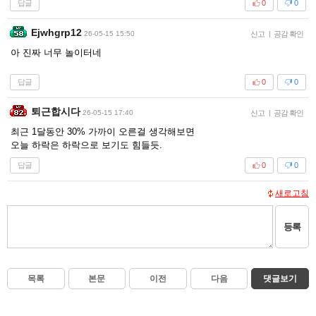
답글
0
0
Ejwhgrp12
26-05-15 15:50
신고
|
공감 확인
아 진짜 너무 놀이터네
답글
0
0
퇴근합시다
26-05-15 17:40
신고
|
공감 확인
최근 1달동안 30% 가까이 오른걸 생각해보면
오늘 하락은 하락으로 보기도 힘들듯.
답글
0
0
새로고침
등록
목록
본문
이전
다음
댓글보기