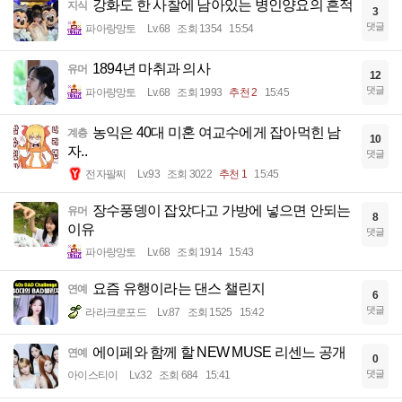
강화도 한 사찰에 남아있는 병인양요의 흔적
지식
3
댓글
파아랑망토
Lv.68
조회 1354
15:54
1894년 마취과 의사
유머
12
댓글
파아랑망토
Lv.68
조회 1993
추천 2
15:45
농익은 40대 미혼 여교수에게 잡아먹힌 남
계층
10
자..
댓글
전자팔찌
Lv.93
조회 3022
추천 1
15:45
장수풍뎅이 잡았다고 가방에 넣으면 안되는
유머
8
이유
댓글
파아랑망토
Lv.68
조회 1914
15:43
요즘 유행이라는 댄스 챌린지
연예
6
댓글
라라크로포드
Lv.87
조회 1525
15:42
에이페와 함께 할 NEW MUSE 리센느 공개
연예
0
댓글
아이스티이
Lv.32
조회 684
15:41