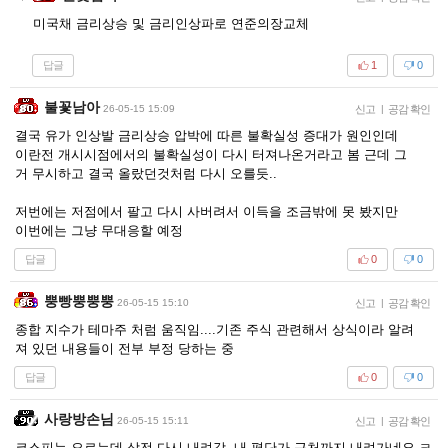
미국채 금리상승 및 금리인상파로 연준의장교체
답글
1
0
불꽃남아
26-05-15 15:09
신고
|
공감 확인
결국 유가 인상발 금리상승 압박에 따른 불확실성 증대가 원인인데
이란전 개시시점에서의 불확실성이 다시 터져나온거라고 봄 근데 그
거 무시하고 결국 올랐던것처럼 다시 오를듯..
저번에는 저점에서 팔고 다시 사버려서 이득을 조금밖에 못 봤지만
이번에는 그냥 무대응할 예정
답글
0
0
뿡빵뿡뿡뿡
26-05-15 15:10
신고
|
공감 확인
종합 지수가 테마주 처럼 움직임....기존 주식 관련해서 상식이라 알려
져 있던 내용들이 전부 부정 당하는 중
답글
0
0
사랑방손님
26-05-15 15:11
신고
|
공감 확인
코스피는 오르는데 삼전 다시 내려감. 내 평단가 근처까지 내려가네요 ㅋ