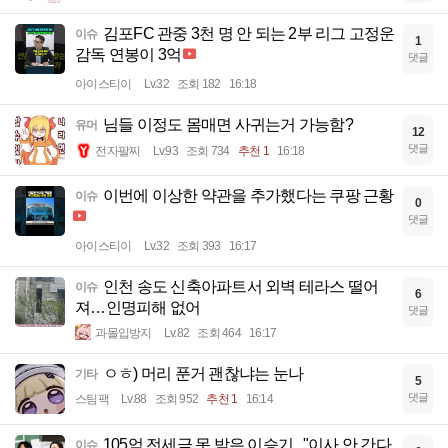
김포FC 관중 3천 명 안 되는 2부 리그 고정운
이슈
1
감독 연봉이 3억
댓글
아이스티이
Lv.32
조회 182
16:18
님들 이정도 몸매면 사귀는거 가능함?
유머
12
댓글
전자팔찌
Lv.93
조회 734
추천 1
16:18
이번에 이상한 약관을 추가했다는 쿠팡 근황
이슈
0
댓글
아이스티이
Lv.32
조회 393
16:17
인천 송도 신축아파트서 외벽 테라스 떨어
이슈
6
져…인명피해 없어
댓글
과몰입방지
Lv.82
조회 464
16:17
ㅇㅎ) 머리 푼거 괜찮냐는 눈나
기타
5
댓글
스팀팩
Lv.88
조회 952
추천 1
16:14
105억 전세금 못 받은 이승기..."이사 안 간다,
이슈