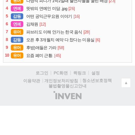
3
유머
[23]
나영석 피디가 1박2일때 출연자들을 굴린 배경
4
연예
[26]
뜻밖의 연예인 미담..jpg
5
감동
[16]
어떤 공익근무요원 이야기
6
연예
[12]
김채원
7
유머
[28]
파브리도 이해 안가는 한국 음식
8
감동
[6]
오픈 후 3개월치 예약 다 찼다는 미용실
9
유머
[58]
후방)애들은 가라
10
유머
[45]
요즘 폐미 근황.
로그인
PC화면
퀵링크
설정
청소년보호정책
이용약관
개인정보처리방침
▲
불법촬영물신고안내
(주)
인
벤