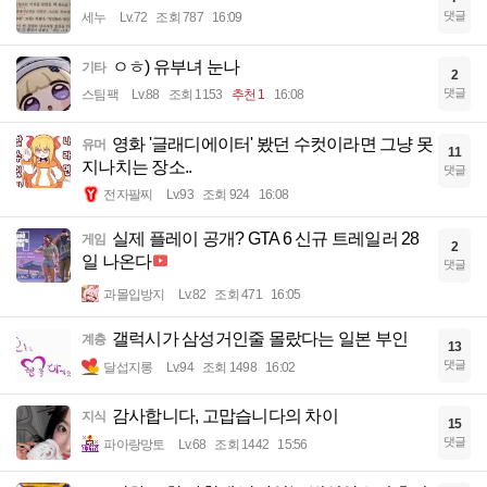
댓글
세누
Lv.72
조회 787
16:09
ㅇㅎ) 유부녀 눈나
기타
2
댓글
스팀팩
Lv.88
조회 1153
추천 1
16:08
영화 '글래디에이터' 봤던 수컷이라면 그냥 못
유머
11
지나치는 장소..
댓글
전자팔찌
Lv.93
조회 924
16:08
실제 플레이 공개? GTA 6 신규 트레일러 28
게임
2
일 나온다
댓글
과몰입방지
Lv.82
조회 471
16:05
갤럭시가 삼성거인줄 몰랐다는 일본 부인
계층
13
댓글
달섭지롱
Lv.94
조회 1498
16:02
감사합니다, 고맙습니다의 차이
지식
15
댓글
파아랑망토
Lv.68
조회 1442
15:56