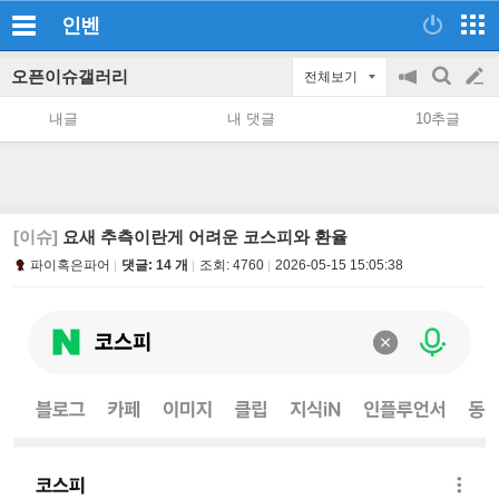
인벤
오픈이슈갤러리
전체보기
공
검
글
지
색
내글
내 댓글
10추글
on/off
쓰
기
[이슈]
요새 추측이란게 어려운 코스피와 환율
파이혹은파어
댓글: 14 개
조회:
4760
2026-05-15 15:05:38