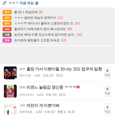
ㅇㅇㄱ 지금 뜨는 글
울 언니 32살인데
[8]
유머
ㅇㅎㅂ 골반은 재능의 영역이다
[21]
유머
ㅇㅎㅂ?? 제미나이 몰락의 신호탄이였던 것
[16]
유머
돌려차기 피해자분이 많이 화나셨네요
[48]
이슈
농익은 40대 미혼 여교수에게 잡아먹힌 남자..
[10]
계층
조카에게 용돈줄지 고민한 외숙모
[13]
연예
출장 가서 이쁜이들 만나는 것도 업무의 일환
유머
0
댓글
레드미르
Lv.91
조회 127
16:22
리센느 놀림감 갱신중 ㅋㅋㅋ
연예
0
댓글
아이스티이
Lv.32
조회 119
16:21
여친이 개 이쁜가봐
기타
3
댓글
하루5프로
Lv.50
조회 527
추천 1
16:20