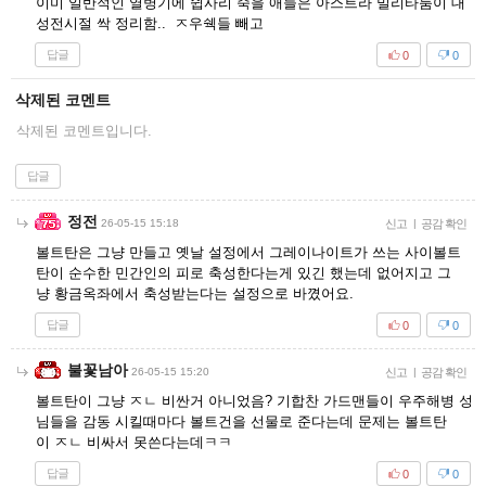
이미 일반적인 열병기에 쉽사리 죽을 애들은 아스트라 밀리타룸이 대
성전시절 싹 정리함.. ㅈ우쉑들 빼고
답글
0
0
삭제된 코멘트
삭제된 코멘트입니다.
답글
정전
26-05-15 15:18
신고
|
공감 확인
볼트탄은 그냥 만들고 옛날 설정에서 그레이나이트가 쓰는 사이볼트
탄이 순수한 민간인의 피로 축성한다는게 있긴 했는데 없어지고 그
냥 황금옥좌에서 축성받는다는 설정으로 바꼈어요.
답글
0
0
불꽃남아
26-05-15 15:20
신고
|
공감 확인
볼트탄이 그냥 ㅈㄴ 비싼거 아니었음? 기합찬 가드맨들이 우주해병 성
님들을 감동 시킬때마다 볼트건을 선물로 준다는데 문제는 볼트탄
이 ㅈㄴ 비싸서 못쓴다는데ㅋㅋ
답글
0
0