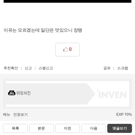
​이유는 모르겠는데 일단은 멋있으니 장땡
0
추천확인
신고
스팸신고
공유
스크랩
위잉치킨
메뉴
인장보기
EXP 70%
목록
본문
이전
다음
댓글쓰기