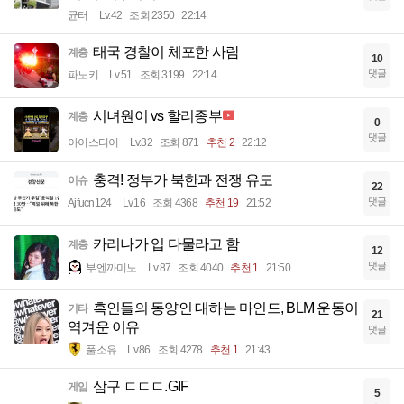
균터
Lv.42
조회 2350
22:14
태국 경찰이 체포한 사람
계층
10
댓글
파노키
Lv.51
조회 3199
22:14
시녀원이 vs 할리종부
계층
0
댓글
아이스티이
Lv.32
조회 871
추천 2
22:12
충격! 정부가 북한과 전쟁 유도
이슈
22
댓글
Ajfucn124
Lv.16
조회 4368
추천 19
21:52
카리나가 입 다물라고 함
계층
12
댓글
부엔까미노
Lv.87
조회 4040
추천 1
21:50
흑인들의 동양인 대하는 마인드, BLM 운동이
기타
21
역겨운 이유
댓글
풀소유
Lv.86
조회 4278
추천 1
21:43
삼구 ㄷㄷㄷ.GIF
게임
5