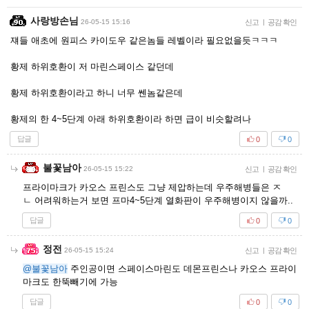
사랑방손님
26-05-15 15:16
신고
|
공감 확인
쟤들 애초에 원피스 카이도우 같은놈들 레벨이라 필요없을듯ㅋㅋㅋ
황제 하위호환이 저 마린스페이스 같던데
황제 하위호환이라고 하니 너무 쎈놈같은데
황제의 한 4~5단계 아래 하위호환이라 하면 급이 비슷할려나
답글
0
0
불꽃남아
26-05-15 15:22
신고
|
공감 확인
프라이마크가 카오스 프린스도 그냥 제압하는데 우주해병들은 ㅈ
ㄴ 어려워하는거 보면 프마4~5단계 열화판이 우주해병이지 않을까..
답글
0
0
정전
26-05-15 15:24
신고
|
공감 확인
@불꽃남아
주인공이면 스페이스마린도 데몬프린스나 카오스 프라이
마크도 한뚝빼기에 가능
답글
0
0