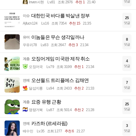
댓글
Inven서현
Lv.81
조회 2976
추천 1
21:40
대한민국 바다를 박살낸 정부
이슈
25
댓글
Ajfucn124
Lv.16
조회 7354
추천 15
21:35
이놈들은 무슨 생각일까나
유머
8
댓글
우유리78
Lv.83
조회 2647
추천 3
21:34
오징어게임 미국판 제작 취소
계층
4
댓글
오징어국
Lv.79
조회 3199
추천 1
21:34
오션월드 트리플에스 김채연
연예
7
댓글
달섭지롱
Lv.94
조회 2433
추천 2
21:33
요증 유행 근황
계층
25
댓글
명량거북
Lv.87
조회 5014
추천 2
21:28
카즈하 (르세라핌)
연예
3
댓글
배수민
Lv.35
조회 1277
추천 6
21:27