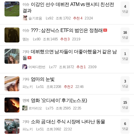
이강인 선수 데뷔전 ATM vs 맨시티 친선전
이슈
4
결과
댓글
슬기로움
Lv.92
조회 1702
추천 4
23:24
??? : 삼전닉스 ETF의 범인은 정청래
이슈
16
댓글
멤논
Lv.80
조회 1485
추천 3
23:19
데뷔했으면 남자들이 더좋아했을거 같은 남
기타
1
돌
댓글
어쩌다한번
Lv.77
조회 1872
추천 1
23:09
엄마의 눈빛
기타
3
댓글
파노키
Lv.51
조회 2208
추천 2
22:46
영화 '오디세이' 후기(노스포)
연예
15
댓글
르마리오
Lv.75
조회 2595
22:35
소와 곰 대신 주식 시장에 나타난 동물
기타
6
댓글
파노키
Lv.51
조회 3992
22:32