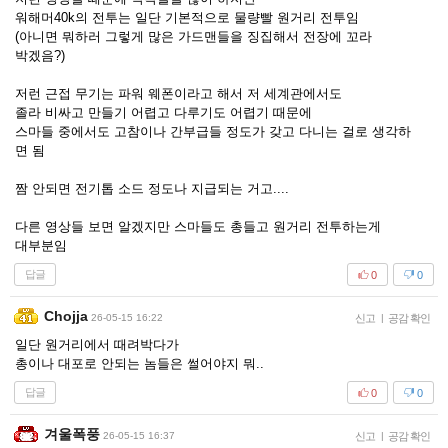
워해머40k의 전투는 일단 기본적으로 물량빨 원거리 전투임
(아니면 뭐하러 그렇게 많은 가드맨들을 징집해서 전장에 꼬라
박겠음?)
저런 근접 무기는 파워 웨폰이라고 해서 저 세계관에서도
졸라 비싸고 만들기 어렵고 다루기도 어렵기 때문에
스마들 중에서도 고참이나 간부급들 정도가 갖고 다니는 걸로 생각하
면 됨
짬 안되면 전기톱 소드 정도나 지급되는 거고....
다른 영상들 보면 알겠지만 스마들도 총들고 원거리 전투하는게
대부분임
답글
0
0
Chojja
26-05-15 16:22
신고
|
공감 확인
일단 원거리에서 때려박다가
총이나 대포로 안되는 놈들은 썰어야지 뭐..
답글
0
0
겨울폭풍
26-05-15 16:37
신고
|
공감 확인