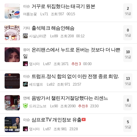
거꾸로 뒤집혔다는 태극기 원본
이슈
2
댓글
여름눈꽃
Lv.71
조회 557
00:15
출석체크 해슴안해슴
기타
0
댓글
사실난라쿤
Lv.89
조회 208
00:12
온리팬스에서 누드로 돈버는 것보다 더 나쁜
유머
10
일
댓글
옆사마
Lv.87
조회 1671
추천 3
00:00
트럼프.정식 합의 없이 이란 전쟁 종료 희망.
이슈
13
댓글
세드엘프
Lv.82
조회 971
23:57
음방가서 챌린지거절당했다는 리센느
연예
8
댓글
드라고노브
Lv.90
조회 2090
추천 8
23:30
삼프로TV 개인정보 유출
이슈
5
댓글
옆사마
Lv.87
조회 981
23:28