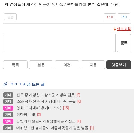
저 영상들이 개인이 만든거 맞나요? 팬아트라고 본거 같은데. 대단
답글
0
0
새로고침
등록
목록
본문
이전
다음
댓글보기
ㅇㅇㄱ 지금 뜨는 글
전투 중 사망한 프랑스군 기병의 갑옷
[9]
기타
소와 곰 대신 주식 시장에 나타난 동물
[6]
기타
영화 '오디세이' 후기(노스포)
[15]
연예
엄마의 눈빛
[3]
기타
음방가서 챌린지거절당했다는 리센느
[8]
연예
데뷔했으면 남자들이 더좋아했을거 같은 남돌
[1]
기타