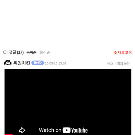
댓글
(17)
등록순
|
최신순
새로고침
위잉치킨
26-05-15 15:07
신고
|
공감 확인