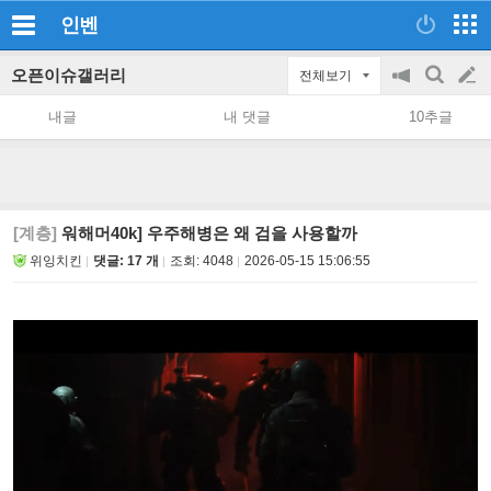
인벤
오픈이슈갤러리
전체보기
공
검
글
지
색
내글
내 댓글
10추글
on/off
쓰
기
[계층]
워해머40k] 우주해병은 왜 검을 사용할까
위잉치킨
댓글: 17 개
조회:
4048
2026-05-15 15:06:55