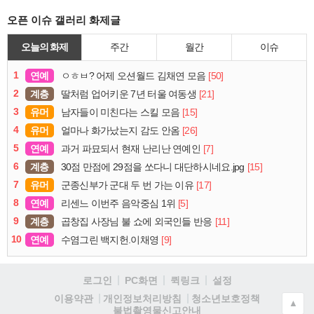
오픈 이슈 갤러리 화제글
오늘의 화제
주간
월간
이슈
1
연예
[50]
ㅇㅎㅂ? 어제 오션월드 김채연 모음
2
계층
[21]
딸처럼 업어키운 7년 터울 여동생
3
유머
[15]
남자들이 미친다는 스킬 모음
4
유머
[26]
얼마나 화가났는지 감도 안옴
5
연예
[7]
과거 파묘되서 현재 난리난 연예인
6
계층
[15]
30점 만점에 29점을 쏘다니 대단하시네요.jpg
7
유머
[17]
군종신부가 군대 두 번 가는 이유
8
연예
[5]
리센느 이번주 음악중심 1위
9
계층
[11]
곱창집 사장님 불 쇼에 외국인들 반응
10
연예
[9]
수염그린 백지헌.이채영
로그인
PC화면
퀵링크
설정
청소년보호정책
이용약관
개인정보처리방침
▲
불법촬영물신고안내