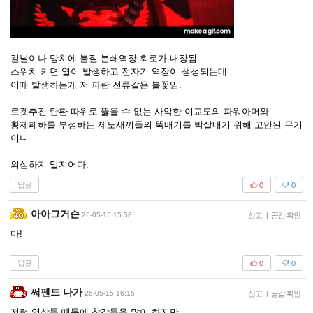
칼날이나 망치에 불질 분쇄역장 회로가 내장됨.
스위치 키면 열이 발생하고 전자기 역장이 생성되는데
이때 발생하는게 저 파란 전류같은 불꽃임.
로켓추진 탄환 따위로 뚫을 수 없는 사악한 이교도의 파워아머와
황제폐하를 부정하는 제노새끼들의 뚝배기를 박살내기 위해 고안된 무기
이니
의심하지 말지어다.
답글
0
0
아아그거슨
26-05-15 15:58
신고
|
공감 확인
마!
답글
0
0
써펜트 나가
26-05-15 16:15
신고
|
공감 확인
저런 영상들 때문에 착각들을 많이 하지만