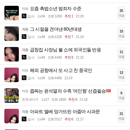
요즘 촉법소년 범죄자 수준
이슈
25
댓글
입사
Lv.94
조회 3200
추천 1
21:26
그 시절을 견뎌낸 80년대생
계층
15
댓글
입사
Lv.94
조회 4226
추천 7
21:24
곱창집 사장님 불 쇼에 외국인들 반응
계층
11
댓글
입사
Lv.94
조회 4445
추천 9
21:22
해외 공항에서 또 사고 친 중국인
이슈
12
댓글
입사
Lv.94
조회 4466
21:19
즙짜는 윤석열의 수족 '여인형' 선즙필승!
이슈
9
댓글
조졋네이거
Lv.37
조회 1688
추천 6
21:18
아파트 엘베 망가뜨린 아줌마 사과문
계층
21
댓글
입사
Lv.94
조회 5517
추천 6
21:17