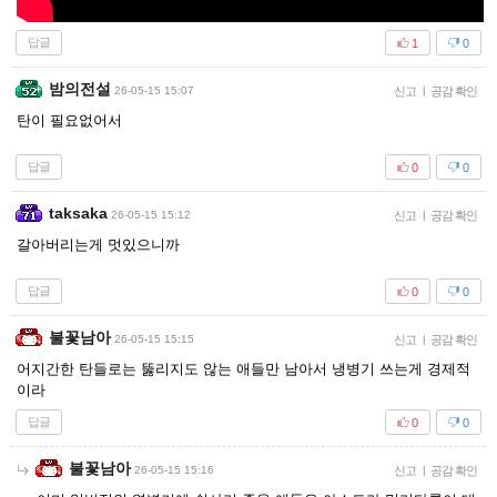
답글
1
0
밤의전설
26-05-15 15:07
신고
|
공감 확인
탄이 필요없어서
답글
0
0
taksaka
26-05-15 15:12
신고
|
공감 확인
갈아버리는게 멋있으니까
답글
0
0
불꽃남아
26-05-15 15:15
신고
|
공감 확인
어지간한 탄들로는 뚫리지도 않는 애들만 남아서 냉병기 쓰는게 경제적
이라
답글
0
0
불꽃남아
26-05-15 15:16
신고
|
공감 확인