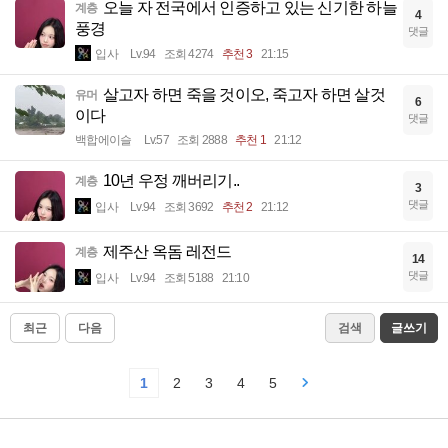
오늘 자 전국에서 인증하고 있는 신기한 하늘
계층
4
풍경
댓글
입사
Lv.94
조회 4274
추천 3
21:15
살고자 하면 죽을 것이오, 죽고자 하면 살것
유머
6
이다
댓글
백합에이슬
Lv.57
조회 2888
추천 1
21:12
10년 우정 깨버리기..
계층
3
댓글
입사
Lv.94
조회 3692
추천 2
21:12
제주산 옥돔 레전드
계층
14
댓글
입사
Lv.94
조회 5188
21:10
최근
다음
검색
글쓰기
1
2
3
4
5