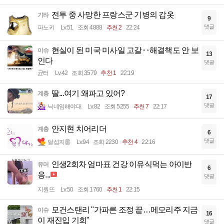
전투 중 사망한 프랑스군 기병의 갑옷
기타
9
댓글
파노키
Lv.51
조회 4888
추천 2
22:24
현실이 된 미국 미사일 고갈‥해결책도 안 보
이슈
13
인다
댓글
균터
Lv.42
조회 3579
추천 1
22:19
딸...여기 왜파고 있어?
계층
17
댓글
닉네임해야대
Lv.82
조회 5255
추천 7
22:17
안지현 치어리더
계층
6
댓글
달섭지롱
Lv.94
조회 2230
추천 4
22:16
인생2회차 엄마표 건강 이유식먹는 아이반
유머
6
응...
댓글
지원뜨
Lv.50
조회 1760
추천 1
22:15
모건스탠리 "가파른 조정 끝…메모리주 지금
이슈
16
이 재진입 기회"
댓글