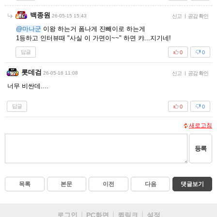
백종원
26-05-15 15:43
신고
|
공감 확인
@마나군
이왕 하는거 폼나게 진빼이로 하는게
1등하고 인터뷰때 "사실 이 가면이~~" 하면 캬...지기네!
답글
0
0
롯데검
26-05-16 11:08
신고
|
공감 확인
너무 비싼데....
답글
0
0
새로고침
등록
목록
본문
이전
다음
댓글보기
로그인
PC화면
퀵링크
설정