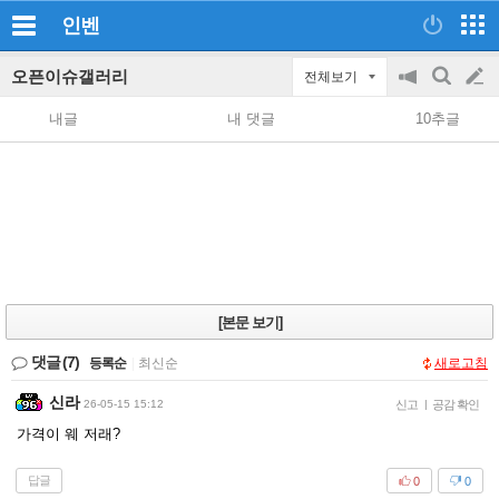
인벤
오픈이슈갤러리
전체보기
공
검
글
지
색
내글
내 댓글
10추글
on/off
쓰
기
[본문 보기]
댓글
(7)
등록순
|
최신순
새로고침
신라
26-05-15 15:12
신고
|
공감 확인
가격이 웨 저래?
답글
0
0