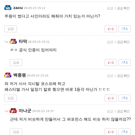
zacu
26-05-15 15:12
신고
|
공감 확인
주원이 썼다고 사인이라도 해줘야 가치 있는거 아닌가?
답글
0
0
타막
26-05-15 15:21
신고
|
공감 확인
ㄹㅇ 공식 인증이 있어야지
답글
0
0
백종원
26-05-15 15:24
신고
|
공감 확인
와 저거 사서 각시탈 코스프레 하고
페스티발 가서 일장기 칼로 찢으면 바로 1등각 아닌가 ㄷㄷㄷ
답글
0
0
마나군
26-05-15 15:37
신고
|
공감 확인
근데 저거 비슷하게 만들어서 그 퍼포먼스 해도 비슷 하지 않을까요??
답글
0
0