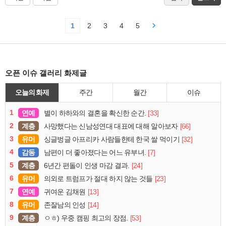
1
2
3
4
5
오픈 이슈 갤러리 화제글
오늘의 화제
주간
월간
이슈
1
연예
[33]
별이 하하와의 결혼을 확신한 순간.
2
계층
[66]
사망했다는 신남성연대 대표에 대해 알아보자
3
유머
[32]
싱글벙글 아프리카 사람들한테 한국 쌀 먹이기
4
감동
[7]
남편이 더 좋아졌다는 어느 유부녀.
5
계층
[24]
6년간 편돌이 인생 마감 결과.
6
유머
[23]
의외로 트럼프가 절대 하지 않는 것들
7
연예
[13]
귀여운 김채원
8
유머
[14]
존잘남의 인성
9
계층
[53]
ㅇㅎ) 우중 캠핑 최고의 장점.