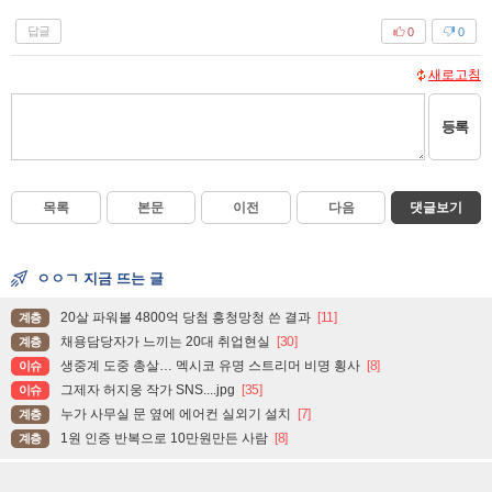
답글
0
0
새로고침
등록
목록
본문
이전
다음
댓글보기
ㅇㅇㄱ 지금 뜨는 글
20살 파워볼 4800억 당첨 흥청망청 쓴 결과
[11]
계층
채용담당자가 느끼는 20대 취업현실
[30]
계층
생중계 도중 총살… 멕시코 유명 스트리머 비명 횡사
[8]
이슈
그제자 허지웅 작가 SNS....jpg
[35]
이슈
누가 사무실 문 옆에 에어컨 실외기 설치
[7]
계층
1원 인증 반복으로 10만원만든 사람
[8]
계층