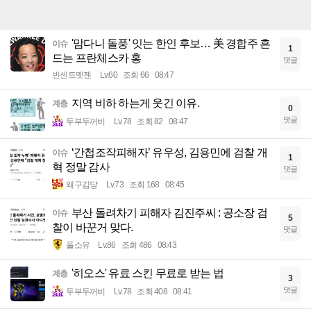
'맘다니 돌풍' 잇는 한인 후보… 美 경합주 흔
이슈
1
드는 프란체스카 홍
댓글
빈센트멧젠
Lv.60
조회 66
08:47
지역 비하 하는게 웃긴 이유.
계층
0
댓글
두부두꺼비
Lv.78
조회 82
08:47
‘간첩조작피해자’ 유우성, 김용민에 검찰 개
이슈
1
혁 정말 감사
댓글
왜구김당
Lv.73
조회 168
08:45
부산 돌려차기 피해자 김진주씨 : 공소장 검
이슈
5
찰이 바꾼거 맞다.
댓글
풀소유
Lv.86
조회 486
08:43
'히오스' 유료 스킨 무료로 받는 법
계층
3
댓글
두부두꺼비
Lv.78
조회 408
08:41