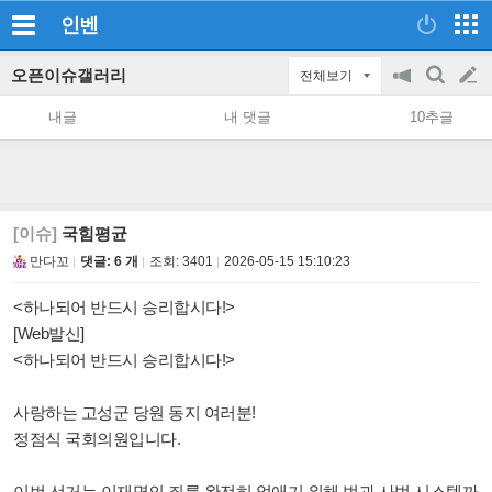
인벤
오픈이슈갤러리
전체보기
공
검
글
지
색
내글
내 댓글
10추글
on/off
쓰
기
[이슈]
국힘평균
만다꼬
댓글: 6 개
조회:
3401
2026-05-15 15:10:23
<하나되어 반드시 승리합시다!>
[Web발신]
<하나되어 반드시 승리합시다!>
사랑하는 고성군 당원 동지 여러분!
정점식 국회의원입니다.
이번 선거는 이재명의 죄를 완전히 없애기 위해 법과 사법 시스템까