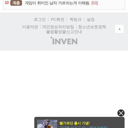
10
계층
[50]
게임이 취미인 남자 거르라는게 이해됨.
로그인
PC화면
퀵링크
설정
청소년보호정책
이용약관
개인정보처리방침
▲
불법촬영물신고안내
(주)
인
벤
벨가르딘 출시 기념!
기대평 남기고 이니 받아가세요!