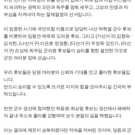
지 파괴하는 권력의 오만과 독주를 멈춰 세우고, 고성의 민생과 자
부심을 지켜내야 하는 절체절명의 선거입니다.
이 엄중한 시기에 국민의힘 이름으로 당당히 나선 하학열 군수 후보
를 비롯하여 임왕건·허옥희 도의원 후보, 그리고 (가선거구) 김향숙·
김석한, (나선거구) 이은호·정영환, (다선거구) 우정욱·강진기, (라선
거구) 손상재·최두임 군의원 후보들이 승리를 향한 결연한 각오로
군민 여러분 앞에 섰습니다.
우리 후보들은 당원 여러분의 신뢰와 기대를 안고 출마한 후보들입
니다.
반드시 승리할 수 있도록 뜨거운 지지와 힘을 모아주시길 간곡히 부
탁드립니다.
반면 군수 경선에 참여했던 허동원·최상림 후보는 경선에서 패배하
자 끝내 무소속 출마를 강행하며 보수 분열의 길을 택했습니다.
이는 결과에 깨끗이 승복하겠다던 약속을 저버린 것이며, 당원과 군