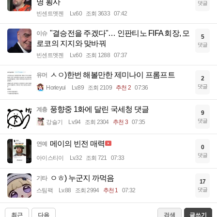
명 횡사
댓글
빈센트멧젠
Lv.60
조회 3633
07:42
"결승전을 주겠다"… 인판티노 FIFA 회장, 모
이슈
5
로코의 지지와 맞바꿔
댓글
빈센트멧젠
Lv.60
조회 1288
07:37
ㅅㅇ)한번 해볼만한 제미나이 프롬프트
유머
2
댓글
Horieyui
Lv.89
조회 2109
추천 2
07:36
풍향중 1화에 달린 국세청 댓글
계층
9
댓글
강슬기
Lv.94
조회 2304
추천 3
07:35
메이의 빈전 매력
연예
0
댓글
아이스티이
Lv.32
조회 721
07:33
ㅇㅎ) 누군지 까먹음
기타
17
댓글
스팀팩
Lv.88
조회 2994
추천 1
07:32
최근
다음
검색
글쓰기