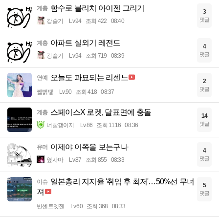
함수로 블리치 아이젠 그리기
계층
3
댓글
강슬기
Lv.94
조회 422
08:40
아파트 실외기 레전드
계층
4
댓글
강슬기
Lv.94
조회 719
08:39
오늘도 파묘되는 리센느
연예
2
댓글
꿻뻵뗗
Lv.90
조회 418
08:37
스페이스X 로켓, 달표면에 충돌
계층
14
댓글
너빨갱이지
Lv.86
조회 1116
08:36
이제야 이쪽을 보는구나
유머
4
댓글
옆사마
Lv.87
조회 855
08:33
일본총리 지지율 '취임 후 최저'…50%선 무너
이슈
5
져
댓글
빈센트멧젠
Lv.60
조회 368
08:33