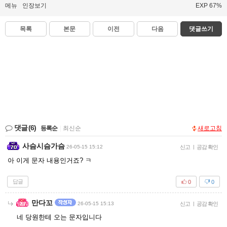
메뉴
인장보기
EXP 67%
목록
본문
이전
다음
댓글쓰기
댓글
(6)
등록순
|
최신순
새로고침
사슴시슴가슴
26-05-15 15:12
신고
|
공감 확인
아 이게 문자 내용인거죠? ㅋ
답글
0
0
만다꼬
26-05-15 15:13
신고
|
공감 확인
네 당원한테 오는 문자입니다