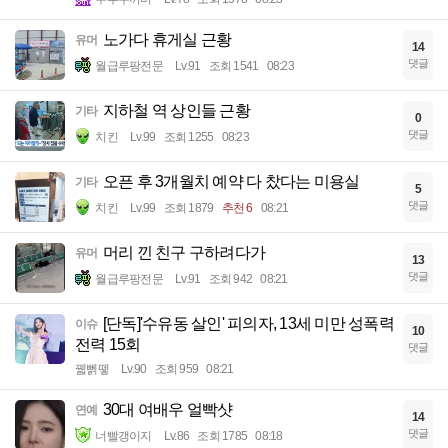
노가다 휴게실 근황
유머
14
댓글
월급루팡전문
Lv.91
조회 1541
08:23
지하철 역 상인들 근황
기타
0
댓글
치킨
Lv.99
조회 1255
08:23
오픈 후 3개월치 예약 다 찼다는 미용실
기타
5
댓글
치킨
Lv.99
조회 1879
추천 6
08:21
머리 낀 친구 구하려다가
유머
13
댓글
월급루팡전문
Lv.91
조회 942
08:21
[단독]'수유동 살인' 피의자, 13세 미만 성폭력
이슈
10
전력 15회
댓글
꿻뻵뗗
Lv.90
조회 959
08:21
30대 여배우 얼빡샷
연예
14
댓글
너빨갱이지
Lv.86
조회 1785
08:18