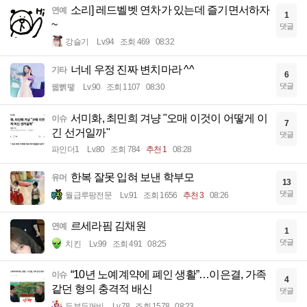
소리] 레드벨벳 연차가 있는데 즐기면서하자
연예
1
~
댓글
강슬기
Lv.94
조회 469
08:32
너네 우정 진짜 변치마라 ^^
기타
6
댓글
꿻뻵뗗
Lv.90
조회 1107
08:30
서미화, 최민희 겨냥 "오매 이것이 어떻게 이
이슈
7
긴 선거일까"
댓글
파인더1
Lv.80
조회 784
추천 1
08:28
한복 잘못 입혀 보낸 학부모
유머
13
댓글
월급루팡전문
Lv.91
조회 1656
추천 3
08:26
르세라핌 김채원
연예
1
댓글
치킨
Lv.99
조회 491
08:25
“10년 노예계약에 폐인 생활”…이은결, 가족
이슈
4
같던 형의 충격적 배신
댓글
두부두꺼비
Lv.78
조회 1578
08:23