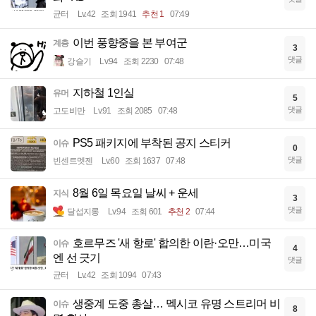
균터
Lv.42
조회 1941
추천 1
07:49
이번 풍향중을 본 부여군
계층
3
댓글
강슬기
Lv.94
조회 2230
07:48
지하철 1인실
유머
5
댓글
고도비만
Lv.91
조회 2085
07:48
PS5 패키지에 부착된 공지 스티커
이슈
0
댓글
빈센트멧젠
Lv.60
조회 1637
07:48
8월 6일 목요일 날씨 + 운세
지식
3
댓글
달섭지롱
Lv.94
조회 601
추천 2
07:44
호르무즈 '새 항로' 합의한 이란·오만…미국
이슈
4
엔 선 긋기
댓글
균터
Lv.42
조회 1094
07:43
생중계 도중 총살… 멕시코 유명 스트리머 비
이슈
8