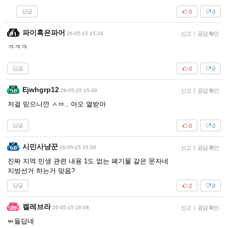
답글
0
0
파이혹은파어
26-05-15 15:24
신고
|
공감 확인
ㅋㅋㅋ
답글
0
0
Ejwhgrp12
26-05-15 15:49
신고
|
공감 확인
저걸 믿으니깐 ㅅㅂ.. 아오 열받아
답글
0
0
시민사냥꾼
26-05-15 15:50
신고
|
공감 확인
진짜 지역 민생 관련 내용 1도 없는 폐기물 같은 문자네
지방선거 하는거 맞음?
답글
2
0
켈레브라
26-05-15 16:08
신고
|
공감 확인
ㅄ들답네