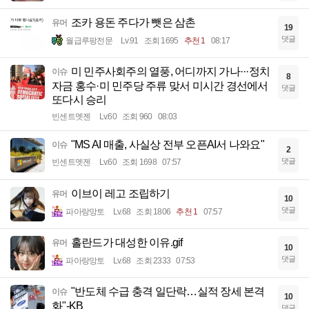
조카 용돈 주다가 뺏은 삼촌
유머
19
댓글
월급루팡전문
Lv.91
조회 1695
추천 1
08:17
미 민주사회주의 열풍, 어디까지 가나···정치
이슈
8
자금 홍수·미 민주당 주류 맞서 미시간 경선에서
댓글
또다시 승리
빈센트멧젠
Lv.60
조회 960
08:03
"MS AI 매출, 사실상 전부 오픈AI서 나와요"
이슈
2
댓글
빈센트멧젠
Lv.60
조회 1698
07:57
이브이 레고 조립하기
유머
10
댓글
파아랑망토
Lv.68
조회 1806
추천 1
07:57
홀란드가 대성한 이유.gif
유머
10
댓글
파아랑망토
Lv.68
조회 2333
07:53
"반도체 수급 충격 일단락…실적 장세 본격
이슈
10
화"-KB
댓글