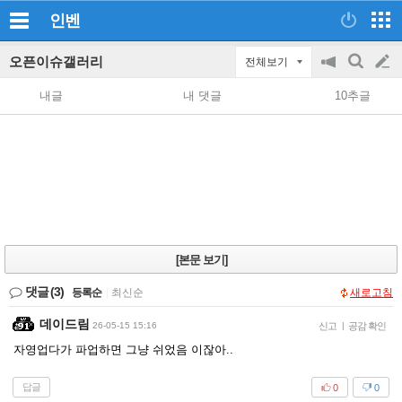
인벤
오픈이슈갤러리
전체보기
공
검
글
지
색
내글
내 댓글
10추글
on/off
쓰
기
[본문 보기]
댓글
(3)
등록순
|
최신순
새로고침
데이드림
26-05-15 15:16
신고
|
공감 확인
자영업다가 파업하면 그냥 쉬었음 이잖아..
답글
0
0