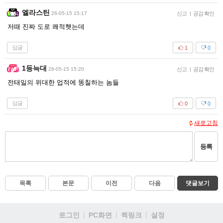
엘라스틴
26-05-15 15:17
신고
|
공감 확인
저때 진짜 도로 쾌적햇는데
답글
1
0
1등늑대
26-05-15 15:20
신고
|
공감 확인
전태일의 위대한 업적에 똥칠하는 놈들
답글
0
0
새로고침
등록
목록
본문
이전
다음
댓글보기
로그인
PC화면
퀵링크
설정