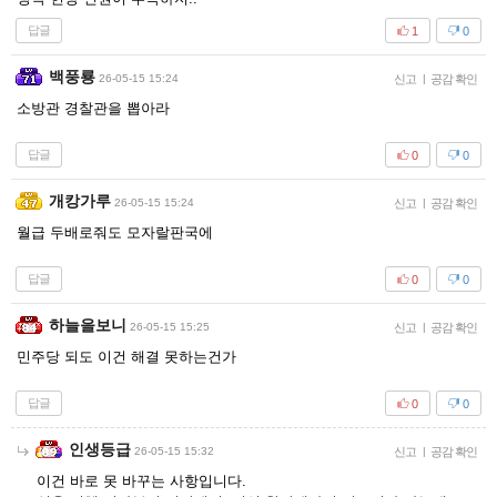
답글
1
0
백풍룡
26-05-15 15:24
신고
|
공감 확인
소방관 경찰관을 뽑아라
답글
0
0
개캉가루
26-05-15 15:24
신고
|
공감 확인
월급 두배로줘도 모자랄판국에
답글
0
0
하늘을보니
26-05-15 15:25
신고
|
공감 확인
민주당 되도 이건 해결 못하는건가
답글
0
0
인생등급
26-05-15 15:32
신고
|
공감 확인
이건 바로 못 바꾸는 사항입니다.