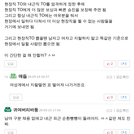
현장직 TO와 내근직 TO를 엄격하게 정한 후에
현장직 TO에게 더 많은 보상과 빠른 승진을 보장해 주면 됨
그리고 항상 내근직 TO에는 여유분을 둬서
현장에서 일하다 다쳐서 더 이상 현장직을 뛸 수 없는 사람들을
거기에 보내면 됨
그리고 현장직TO 뽑을땐 남자고 여자고 지랄하지 말고 똑같은 기준으로
현장에서 일할 사람만 뽑으면 됨
이 간단한 걸 왜 안할까? ㅅㅂ
답글
2
0
매듭
26-05-16 00:27
신고
|
공감 확인
여성계에서 지랄떨면 표 떨어져 나가거든요.
답글
0
0
귀여버리바둥
26-05-15 17:04
신고
|
공감 확인
남여 구분 채용 없애고 내근 외근 순환뺑뺑이 돌려야지. ㅂㅅ같은 제도 진
짜.
답글
0
0