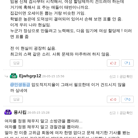
임용 신체 검사부터 시작해서, 여성 할당제까지 건드려야 하는데
거기에 혹해서 표 주는 애들이 태반이니까요.
집값이면 오세이돈 뽑는 거랑 비슷한 거임.
학벌은 높은데 도덕성이 결여되어 있어서 손해 보면 표를 안 줌.
이게 우리 나라 현실임.
누군가 정상으로 만들려고 노력해도, 다음 임기에 여성 할당제 ! 이러
면 표를 줌
전 이 현실이 굉장히 싫음.
최고의 스팩 같은 소리. 사회 문제와 마주하려 하지 않음.
답글
2
1
Ejwhgrp12
26-05-15 15:56
신고
|
공감 확인
@인생등급
압도적지지율이 그래서 필요한데 이거 건드시지 않을
까 싶네여
답글
0
0
용사킴
26-05-15 15:28
신고
|
공감 확인
여자를 정원 채우지 말고 소방관을 뽑아라...
여자를 정원 채우지 말고 경찰관을 뽑아라...
얼마 전 미중 고위급 회동에 여자 한명 없다고 문제 제기한 기사를 봤는