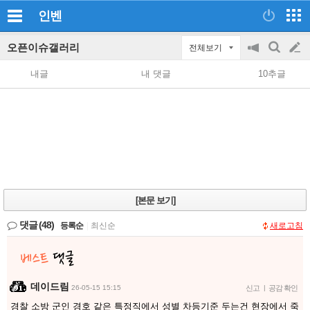
인벤
오픈이슈갤러리
전체보기
공
검
글
지
색
내글
내 댓글
10추글
on/off
쓰
기
[본문 보기]
댓글
(48)
등록순
|
최신순
새로고침
데이드림
26-05-15 15:15
신고
|
공감 확인
경찰 소방 군인 경호 같은 특정직에서 성별 차등기준 두는건 현장에서 죽