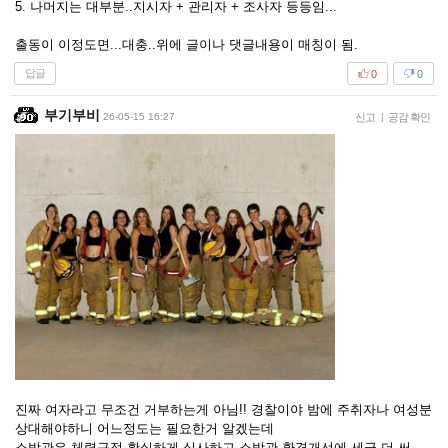
5. 나머지는 대부분..지시자 + 관리자 + 조사자 등등임...
출동이 이정도면...대충..위에 글이나 댓글내용이 매칭이 됨.
답글
0
0
부기부비
26-05-15 16:27
신고
|
공감 확인
진짜 여자라고 무조건 거부하는게 아님!! 경찰이야 밤에 주취자나 여성분
상대해야하니 어느정도는 필요한거 알겠는데
소방관은 체력규정 확실하게 심사하고 소방관 환경개선에 세금 더 써