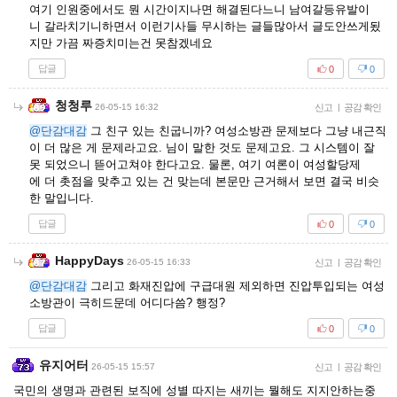
여기 인원중에서도 뭔 시간이지나면 해결된다느니 남여갈등유발이
니 갈라치기니하면서 이런기사들 무시하는 글들많아서 글도안쓰게됬
지만 가끔 짜증치미는건 못참겠네요
답글
0
0
청청루
26-05-15 16:32
신고
|
공감 확인
@단감대감
그 친구 있는 친굽니까? 여성소방관 문제보다 그냥 내근직
이 더 많은 게 문제라고요. 님이 말한 것도 문제고요. 그 시스템이 잘
못 되었으니 뜯어고쳐야 한다고요. 물론, 여기 여론이 여성할당제
에 더 촛점을 맞추고 있는 건 맞는데 본문만 근거해서 보면 결국 비슷
한 말입니다.
답글
0
0
HappyDays
26-05-15 16:33
신고
|
공감 확인
@단감대감
그리고 화재진압에 구급대원 제외하면 진압투입되는 여성
소방관이 극히드문데 어디다씀? 행정?
답글
0
0
유지어터
26-05-15 15:57
신고
|
공감 확인
국민의 생명과 관련된 보직에 성별 따지는 새끼는 뭘해도 지지안하는중