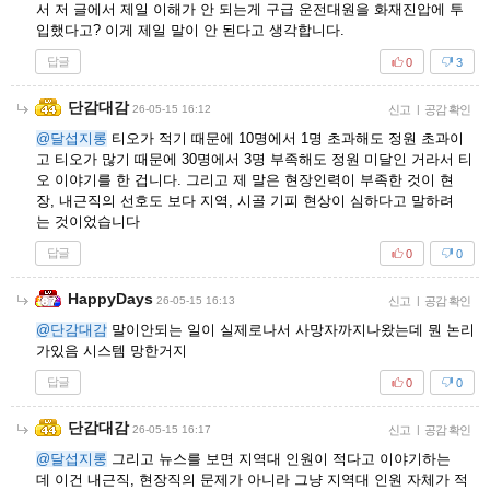
서 저 글에서 제일 이해가 안 되는게 구급 운전대원을 화재진압에 투
입했다고? 이게 제일 말이 안 된다고 생각합니다.
답글
0
3
단감대감
26-05-15 16:12
신고
|
공감 확인
@달섭지롱
티오가 적기 때문에 10명에서 1명 초과해도 정원 초과이
고 티오가 많기 때문에 30명에서 3명 부족해도 정원 미달인 거라서 티
오 이야기를 한 겁니다. 그리고 제 말은 현장인력이 부족한 것이 현
장, 내근직의 선호도 보다 지역, 시골 기피 현상이 심하다고 말하려
는 것이었습니다
답글
0
0
HappyDays
26-05-15 16:13
신고
|
공감 확인
@단감대감
말이안되는 일이 실제로나서 사망자까지나왔는데 뭔 논리
가있음 시스템 망한거지
답글
0
0
단감대감
26-05-15 16:17
신고
|
공감 확인
@달섭지롱
그리고 뉴스를 보면 지역대 인원이 적다고 이야기하는
데 이건 내근직, 현장직의 문제가 아니라 그냥 지역대 인원 자체가 적