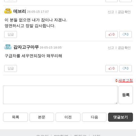
데브리
26-05-15 17:07
신고
|
공감 확인
이 분들 없으면 내가 잠이나 자겠나.
영면하시고 정말 감사합니다.
답글
0
0
감자고구마무
26-05-15 18:05
신고
|
공감 확인
구급차를 세우면되잖아 왜무리해
답글
0
0
새로고침
등록
목록
본문
이전
다음
댓글보기