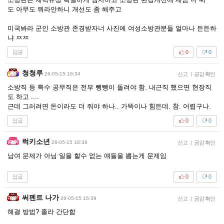
도 아무도 뭐라안하니 개선도 좀 해주고
미국봐라 군인 소방관 존경받자너 사진에 여성소방관분들 얼마나 든든하
냐 ㅉㅉ
답글
0
0
청청루
26-05-15 16:34
신고
|
공감 확인
소방직 등 특수 공무직은 전부 뺑뺑이 돌려야 함. 내근직 했으면 현장직
도 하고 ....
근데 그러려면 돈이라도 더 줘야 하나.. 가뜩이나 힘든데. 참. 어렵구나.
답글
0
0
럭키소년
26-05-15 16:38
신고
|
공감 확인
남여 문제가 아님 일을 할수 없는 얘들을 뽑는게 문제임
답글
0
0
써펜트 나가
26-05-15 16:39
신고
|
공감 확인
해결 방법? 졸라 간단함