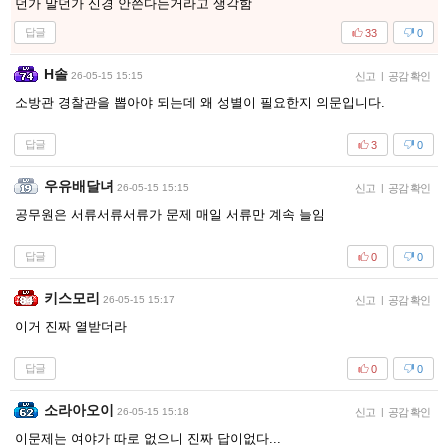
던가 말던가 신경 안쓴다는거라고 생각함
답글
33
0
H솔
26-05-15 15:15
신고
|
공감 확인
소방관 경찰관을 뽑아야 되는데 왜 성별이 필요한지 의문입니다.
답글
3
0
우유배달녀
26-05-15 15:15
신고
|
공감 확인
공무원은 서류서류서류가 문제 매일 서류만 계속 늘임
답글
0
0
키스모리
26-05-15 15:17
신고
|
공감 확인
이거 진짜 열받더라
답글
0
0
소라아오이
26-05-15 15:18
신고
|
공감 확인
이문제는 여야가 따로 없으니 진짜 답이없다...