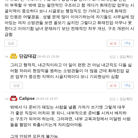
이 부족할 수 밖에 없는 필연적인 구조라고 함 게다가 화재진압 업무는 시
골지역이 중요하다 보니 시골로는 행정직도 안 가려고 하는데 화재진
압 인원은 어떻겠음.. 성별 문제 많이 이야기하는데 자기들도 사무실에 앉
아있는 여자 소방관들 보면 꼴보기 싫지만 그렇다고 화재진압 아무나 못
한다고 이야기함 남녀 문제라기 보단 전체적인 처우 개선, 구조 개편이 시
급함
답글
0
0
단감대감
26-05-15 15:50
신고
|
공감 확인
그리고 행적직, 내근직이라고 더 일이 편한 건 아님 내근직도 다들 싫
어함 차라리 현장직을 원하는 소방관들이 더 많음 근데 화재진압 같
은 업무가 중요한 지역이 시골지역이다 보니 기피현상이 심함
답글
0
0
Calipse
26-05-15 15:57
신고
|
공감 확인
밖에서 다 준비가 돼있는 사람을 낼름 가져가 쓰기엔 그렇게 대우
가 좋은 직장이 어차피 못 되니, 내부적으로 준비를 시켜서 배치하
는 구조가 되어야 하는데, 그러려면, 내부 교육과정에서 미달된 사람
들을 짤없이 퇴출시키는게 자리잡아야됨.
그게 안되면 모든게 불가능.