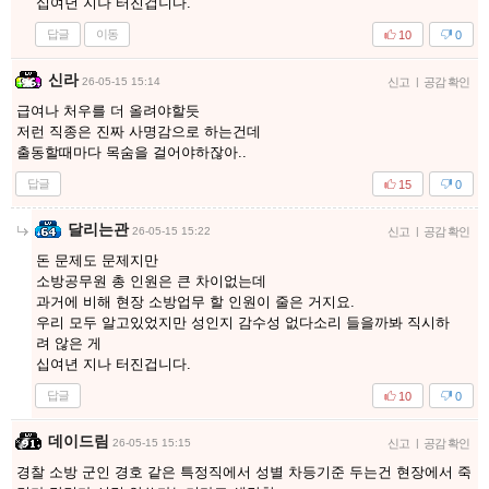
십여년 지나 터진겁니다.
답글
이동
10
0
신라
26-05-15 15:14
신고
|
공감 확인
급여나 처우를 더 올려야할듯
저런 직종은 진짜 사명감으로 하는건데
출동할때마다 목숨을 걸어야하잖아..
답글
15
0
달리는관
26-05-15 15:22
신고
|
공감 확인
돈 문제도 문제지만
소방공무원 총 인원은 큰 차이없는데
과거에 비해 현장 소방업무 할 인원이 줄은 거지요.
우리 모두 알고있었지만 성인지 감수성 없다소리 들을까봐 직시하
려 않은 게
십여년 지나 터진겁니다.
답글
10
0
데이드림
26-05-15 15:15
신고
|
공감 확인
경찰 소방 군인 경호 같은 특정직에서 성별 차등기준 두는건 현장에서 죽