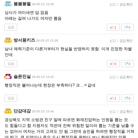
봄봄봉필
26-05-15 15:36
신고
|
공감 확인
상사가 여미새면 답 없음
아래는 갈려 나가도 여자만 뽑음
답글
1
0
방서몽키즈
26-05-15 15:39
신고
|
공감 확인
남녀 체력기준이 다른거부터가 현실을 반영하지 못함. 이게 진정한 차별
인데
답글
0
0
슬픈진실
26-05-15 15:42
신고
|
공감 확인
행정직은 불어나는데 현장은 부족하다? 크...ㅈ같네
답글
1
0
단감대감
26-05-15 15:44
신고
|
공감 확인
경상북도 지역 소방관 친구 말에 따르면 화재진압하는 인원들 뽑는 것
도 힘들다고 함 지원자도 적은데 진짜 위험한 일이라 뽑는 기준을 낮출 수
는 없어서 여자는 거의 고려도 안 됨 그런데 승진을 하려면 행정직을 거쳐
야 하고, 큰 지역이나 주요 도시 행정직을 원하다 보니 화재진압 인원