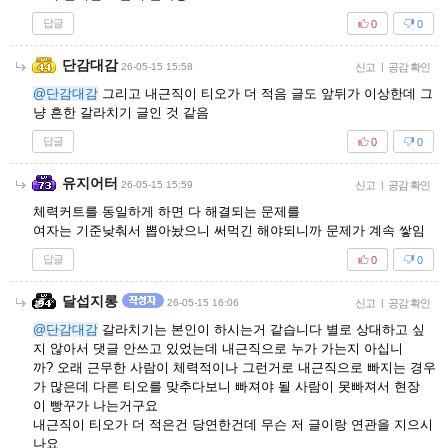
답글
0
0
단감대감
26-05-15 15:58
신고
|
공감 확인
@단감대감
그리고 내근직이 티오가 더 적음 글도 앞뒤가 이상한데 그
냥 흔한 갈라치기 글인 것 같음
답글
0
0
유지어터
26-05-15 15:59
신고
|
공감 확인
체력커트를 동일하게 하면 다 해결되는 문제를
여자는 기준낮춰서 뽑아놨으니 써먹긴 해야되니까 문제가 계속 쌓임
답글
0
0
달섭지롱
26-05-15 16:06
신고
|
공감 확인
@단감대감
갈라치기는 본인이 하시는거 같습니다 별로 상대하고 싶
지 않아서 댓글 안쓰고 있었는데 내근직으로 누가 가는지 아십니
까? 오래 근무한 사람이 체력적이나 그런거로 내근직으로 빠지는 경우
가 많은데 다른 티오를 맞추다보니 빠져야 될 사람이 못빠져서 현장
이 빵꾸가 나는거구요
내근직이 티오가 더 적은건 당연한건데 무슨 저 글이랑 연관을 지으시
나요