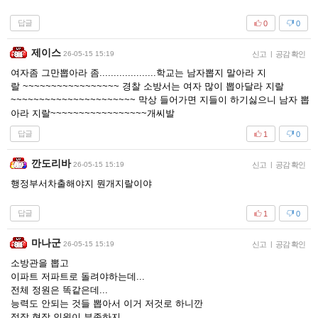
답글
0
0
제이스
26-05-15 15:19
신고
|
공감 확인
여자좀 그만뽑아라 좀....................학교는 남자뽑지 말아라 지
랄 ~~~~~~~~~~~~~~~~~ 경찰 소방서는 여자 많이 뽑아달라 지랄
~~~~~~~~~~~~~~~~~~~~~~ 막상 들어가면 지들이 하기싫으니 남자 뽑
아라 지랄~~~~~~~~~~~~~~~~~개씨발
답글
1
0
깐도리바
26-05-15 15:19
신고
|
공감 확인
행정부서차출해야지 뭔개지랄이야
답글
1
0
마나군
26-05-15 15:19
신고
|
공감 확인
소방관을 뽑고
이파트 저파트로 돌려야하는데...
전체 정원은 똑같은데...
능력도 안되는 것들 뽑아서 이거 저것로 하니깐
정작 현장 인원이 부족하지..