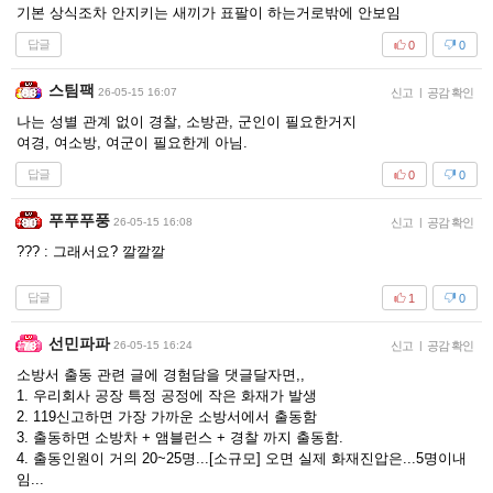
기본 상식조차 안지키는 새끼가 표팔이 하는거로밖에 안보임
답글
0
0
스팀팩
26-05-15 16:07
신고
|
공감 확인
나는 성별 관계 없이 경찰, 소방관, 군인이 필요한거지
여경, 여소방, 여군이 필요한게 아님.
답글
0
0
푸푸푸풍
26-05-15 16:08
신고
|
공감 확인
??? : 그래서요? 깔깔깔
답글
1
0
선민파파
26-05-15 16:24
신고
|
공감 확인
소방서 출동 관련 글에 경험담을 댓글달자면,,
1. 우리회사 공장 특정 공정에 작은 화재가 발생
2. 119신고하면 가장 가까운 소방서에서 출동함
3. 출동하면 소방차 + 앰블런스 + 경찰 까지 출동함.
4. 출동인원이 거의 20~25명...[소규모] 오면 실제 화재진압은...5명이내
임...