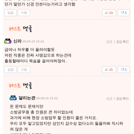
던가 말던가 신경 안쓴다는거라고 생각함
답글
이동
33
0
신라
26-05-15 15:14
신고
|
공감 확인
급여나 처우를 더 올려야할듯
저런 직종은 진짜 사명감으로 하는건데
출동할때마다 목숨을 걸어야하잖아..
답글
이동
15
0
달리는관
26-05-15 15:22
신고
|
공감 확인
돈 문제도 문제지만
소방공무원 총 인원은 큰 차이없는데
과거에 비해 현장 소방업무 할 인원이 줄은 거지요.
우리 모두 알고있었지만 성인지 감수성 없다소리 들을까봐 직시하
려 않은 게