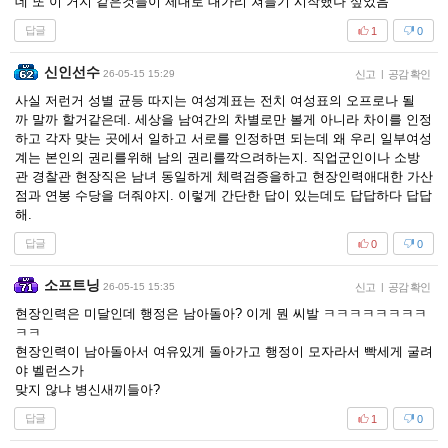
데 또 이 거지 같은것들이 제대로 대가리 쳐들기 시작했나 싶었음
답글
1
0
신인선수
26-05-15 15:29
신고
|
공감 확인
사실 저런거 성별 균등 따지는 여성계표는 전치 여성표의 오프로나 될
까 말까 할거같은데. 세상을 남여간의 차별로만 볼게 아니라 차이를 인정
하고 각자 맞는 곳에서 일하고 서로를 인정하면 되는데 왜 우리 일부여성
계는 본인의 권리를위해 남의 권리를깍으려하는지. 직업군인이나 소방
관 경찰관 현장직은 남녀 동일하게 체력검증을하고 현장인력애대한 가산
점과 연봉 수당을 더줘야지. 이렇게 간단한 답이 있는데도 답답하다 답답
해.
답글
0
0
소프트닝
26-05-15 15:35
신고
|
공감 확인
현장인력은 미달인데 행정은 남아돌아? 이게 뭔 씨발 ㅋㅋㅋㅋㅋㅋㅋㅋ
ㅋㅋ
현장인력이 남아돌아서 여유있게 돌아가고 행정이 모자라서 빡세게 굴려
야 벨런스가
맞지 않냐 병신새끼들아?
답글
1
0