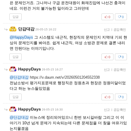
은 문제인거죠. 그나저나 구급 운전대원이 화재진압에 나선건 충격이
네요. 이런건 거의 불가능한 일이라고 그러던데
답글
0
0
단감대감
26-05-15 16:22
신고
|
공감 확인
@HappyDays
그 시스템도 내근직, 현장직의 문제인지 지역대 기피 현
상의 문제인지를 봐야죠. 쉽게 내근직, 여성 소방관 문제로 결론 내리
면 안된다는 이야기입니다.
답글
0
0
HappyDays
26-05-15 16:27
신고
|
공감 확인
@단감대감
https://v.daum.net/v/20260501204552338
전남소방서 평가지표문제로 행정직은 정원초과 현장은 정원미달이었
다고 하는 뉴스들있었음
답글
0
0
HappyDays
26-05-15 16:30
신고
|
공감 확인
@단감대감
이뉴스에 정리되어있으니 한번 보시길바람 그리고 이 이
야기가 10년 넘게 문제가 지속되는데 다른 문제점을 더 찾을 여유가있
는지몰겠음