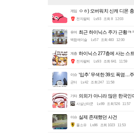
ㅇㅎ) 오버워치 신캐 디몬 충
게임
전자팔찌
Lv.93
조회 8
12:03
최근 하이닉스 주가 근황
유머
백합에이슬
Lv.57
조회 483
12:00
하이닉스 277층에 사는 스트
계층
전자팔찌
Lv.93
조회 641
11:59
‘입추’ 무색한 39도 폭염…주
이슈
균터
Lv.42
조회 247
11:58
의외가 아니라 많은 한국인
기타
사실난라쿤
Lv.89
조회 526
11:57
실제 존재했던 사건
이슈
풀소유
Lv.86
조회 1023
11:53