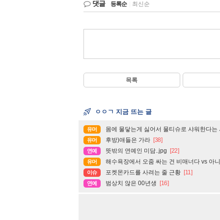
댓글
등록순
|
최신순
목록
ㅇㅇㄱ 지금 뜨는 글
몸에 물닿는게 싫어서 물티슈로 샤워한다는 사
유머
후방)애들은 가라
[38]
유머
뜻밖의 연예인 미담..jpg
[22]
연예
해수욕장에서 오줌 싸는 건 비매너다 vs 아
유머
포켓몬카드를 사려는 줄 근황
[11]
이슈
범상치 않은 00년생
[16]
연예