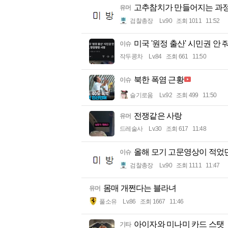
고추참치가 만들어지는 과
유머
검찰총장
Lv.90
조회 1011
11:52
미국 '원정 출산' 시민권 안
이슈
작두콩차
Lv.84
조회 661
11:50
북한 폭염 근황
이슈
슬기로움
Lv.92
조회 499
11:50
전쟁같은 사랑
유머
드레술사
Lv.30
조회 617
11:48
올해 모기 고문영상이 적었
이슈
검찰총장
Lv.90
조회 1111
11:47
몸매 개쩐다는 블라녀
유머
풀소유
Lv.86
조회 1667
11:46
아이자와 미나미 카드 스탯
기타