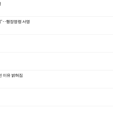
정
 줘"‥행정명령 서명
던 이유 밝혀짐