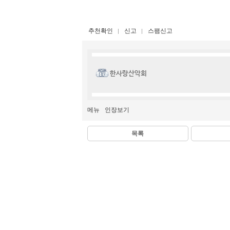
추천확인
신고
스팸신고
한사랑산악회
메뉴
인장보기
목록