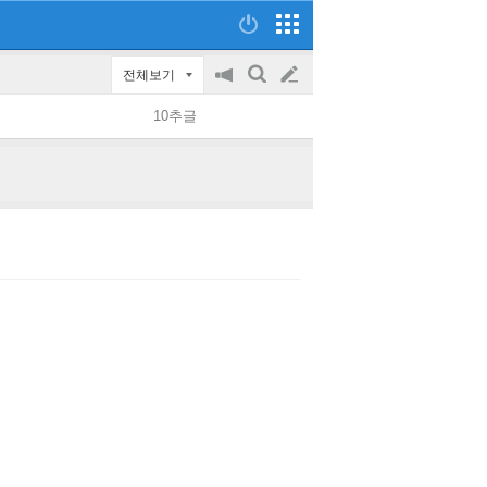
전체보기
공
검
글
지
색
10추글
on/off
쓰
기