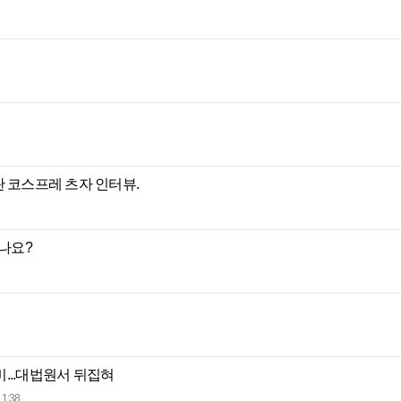
탄 코스프레 츠자 인터뷰.
입나요?
...대법원서 뒤집혀
11:38