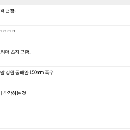
격 근황..
ㅋㅋㅋㅋㅋ
리머 츠자 근황..
말 강원 동해안 150mm 폭우
이 착각하는 것