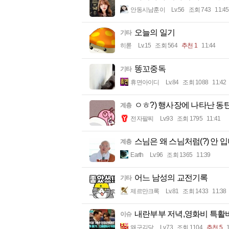
안동시남훈이
Lv.56
조회 743
11:45
오늘의 일기
기타
히롣
Lv.15
조회 564
추천 1
11:44
똥꼬중독
기타
휴면아이디
Lv.84
조회 1088
11:42
ㅇㅎ?) 행사장에 나타난 동
계층
전자팔찌
Lv.93
조회 1795
11:41
스님은 왜 스님처럼(?) 안 
계층
Earth
Lv.96
조회 1365
11:39
어느 남성의 교전기록
기타
제르만크록
Lv.81
조회 1433
11:38
내란부부 저녁,영화비 특활비
이슈
왜구김당
Lv.73
조회 1104
추천 5