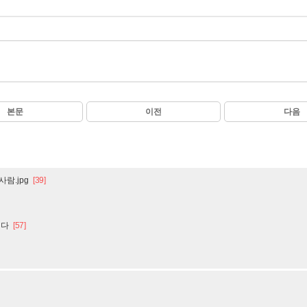
본문
이전
다음
람.jpg
[39]
니다
[57]