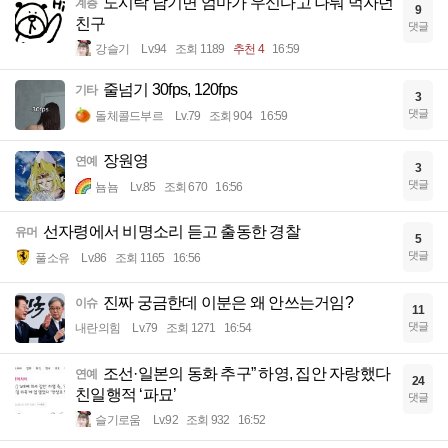
도시락 남기면 엄마가 우신다고 나눠 먹자던
계층
9
친구
댓글
강슬기
Lv.94
조회 1189
추천 4
16:59
줄넘기 30fps, 120fps
기타
3
댓글
돌체콜드부르
Lv.79
조회 904
16:59
장원영
연예
3
댓글
뇸뇸
Lv.85
조회 670
16:56
선자령에서 비명소리 듣고 출동한 경찰
유머
5
댓글
풀소유
Lv.86
조회 1165
16:56
진짜 궁금한데 이분은 왜 안쓰는거임?
이슈
11
댓글
내란의힘
Lv.79
조회 1271
16:54
조선·일본의 동화 추구” 하영, 집안 자랑했다
연예
24
친일행적 ‘파묘’
댓글
슬기로움
Lv.92
조회 932
16:52