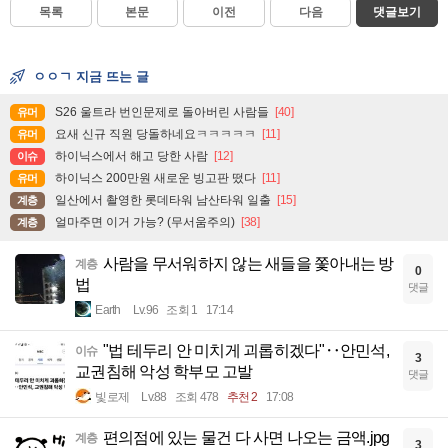
목록
본문
이전
다음
댓글보기
ㅇㅇㄱ 지금 뜨는 글
S26 울트라 번인문제로 돌아버린 사람들
[40]
유머
요새 신규 직원 당돌하네요ㅋㅋㅋㅋㅋ
[11]
유머
하이닉스에서 해고 당한 사람
[12]
이슈
하이닉스 200만원 새로운 빙고판 떴다
[11]
유머
일산에서 촬영한 롯데타워 남산타워 일출
[15]
계층
얼마주면 이거 가능? (무서움주의)
[38]
계층
사람을 무서워하지 않는 새들을 쫓아내는 방
계층
0
법
댓글
Earth
Lv.96
조회 1
17:14
"법 테두리 안 미치게 괴롭히겠다"‥안민석,
이슈
3
교권침해 악성 학부모 고발
댓글
빛로제
Lv.88
조회 478
추천 2
17:08
편의점에 있는 물건 다 사면 나오는 금액.jpg
계층
3