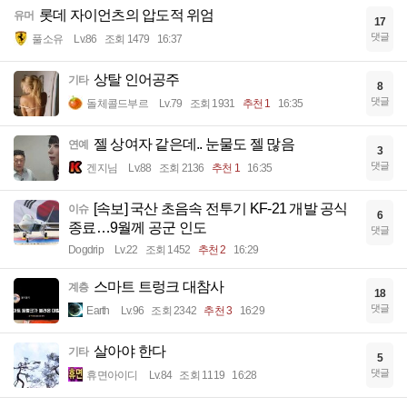
롯데 자이언츠의 압도적 위엄
유머
17
댓글
풀소유
Lv.86
조회 1479
16:37
상탈 인어공주
기타
8
댓글
돌체콜드부르
Lv.79
조회 1931
추천 1
16:35
젤 상여자 같은데.. 눈물도 젤 많음
연예
3
댓글
겐지님
Lv.88
조회 2136
추천 1
16:35
[속보] 국산 초음속 전투기 KF-21 개발 공식
이슈
6
종료…9월께 공군 인도
댓글
Dogdrip
Lv.22
조회 1452
추천 2
16:29
스마트 트렁크 대참사
계층
18
댓글
Earth
Lv.96
조회 2342
추천 3
16:29
살아야 한다
기타
5
댓글
휴면아이디
Lv.84
조회 1119
16:28