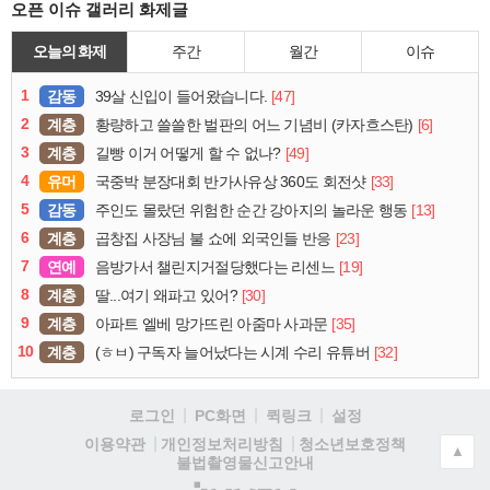
오픈 이슈 갤러리 화제글
오늘의 화제
주간
월간
이슈
1
감동
[47]
39살 신입이 들어왔습니다.
2
계층
[6]
황량하고 쓸쓸한 벌판의 어느 기념비 (카자흐스탄)
3
계층
[49]
길빵 이거 어떻게 할 수 없나?
4
유머
[33]
국중박 분장대회 반가사유상 360도 회전샷
5
감동
[13]
주인도 몰랐던 위험한 순간 강아지의 놀라운 행동
6
계층
[23]
곱창집 사장님 불 쇼에 외국인들 반응
7
연예
[19]
음방가서 챌린지거절당했다는 리센느
8
계층
[30]
딸...여기 왜파고 있어?
9
계층
[35]
아파트 엘베 망가뜨린 아줌마 사과문
10
계층
[32]
(ㅎㅂ) 구독자 늘어났다는 시계 수리 유튜버
로그인
PC화면
퀵링크
설정
청소년보호정책
이용약관
개인정보처리방침
▲
불법촬영물신고안내