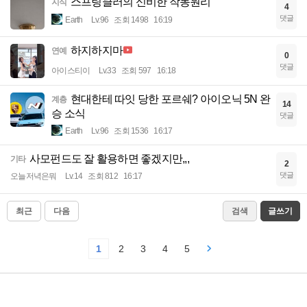
스프링클러의 신비한 작동원리
지식
4
댓글
Earth
Lv.96
조회 1498
16:19
하지하지마
연예
0
댓글
아이스티이
Lv.33
조회 597
16:18
현대한테 따잇 당한 포르쉐? 아이오닉 5N 완
계층
14
승 소식
댓글
Earth
Lv.96
조회 1536
16:17
사모펀드도 잘 활용하면 좋겠지만,,,
기타
2
댓글
오늘저녁은뭐
Lv.14
조회 812
16:17
최근
다음
검색
글쓰기
1
2
3
4
5