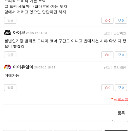
느리적 느리적 가는 트럭
그 트럭 세월아 내월아 따라가는 뒷차
앞에서 저러고 있으면 답답하긴 하지
답글
0
0
아이브
26-05-15 16:23
신고
|
공감 확인
불법인거랑 별개로 그나마 코너 구간도 아니고 반대차선 시야 확보 다 됐
으니 했겠죠
답글
0
0
아이유앓이
26-05-15 18:23
신고
|
공감 확인
이해가능
답글
0
0
새로고침
등록