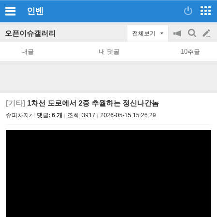
인벤
오픈이슈갤러리
전체보기
공
검
글
지
색
내글
내 댓글
10추글
on/off
쓰
기
[기타]
1차선 도로에서 2중 추월하는 정신나간놈
슈퍼차지z
댓글: 6 개
조회:
3917
2026-05-15 15:26:29