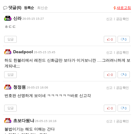
댓글
(6)
등록순
|
최신순
새로고침
신라
26-05-15 15:27
신고
|
공감 확인
ㅎㄷㄷ
답글
0
0
Deadpool
26-05-15 15:45
신고
|
공감 확인
하도 한블리에서 레전드 신화급만 보다가 이거보니깐 ....그러려니하게 보
게되내;;;
답글
0
0
청정원
26-05-15 16:06
신고
|
공감 확인
번호판 선명하게 보이네 ㅋㅋㅋㅋㅋㅋ바로 신고각
답글
0
0
초보다됬냐
26-05-15 16:16
신고
|
공감 확인
불법이기는 해도 이해는 간다