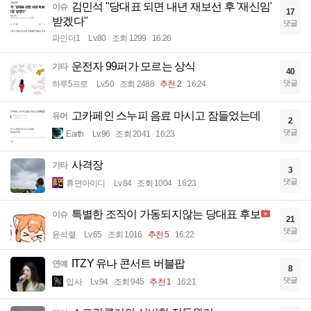
김민석 "당대표 되면 내년 재보선 후 '재신임'
이슈
17
받겠다"
댓글
파인더1
Lv.80
조회 1299
16:26
운전자 99퍼가 모르는 상식
기타
40
댓글
하루5프로
Lv.50
조회 2488
추천 2
16:24
고카페인 스누피 음료 마시고 잠들었는데
유머
2
댓글
Earth
Lv.96
조회 2041
16:23
사격장
기타
3
댓글
휴면아이디
Lv.84
조회 1004
16:23
특별한 조직이 가동되지않는 당대표 후보
이슈
21
댓글
윤석렬
Lv.65
조회 1016
추천 5
16:22
ITZY 유나 콘서트 버블팝
연예
8
댓글
입사
Lv.94
조회 945
추천 1
16:21