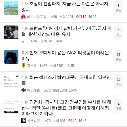
조상이 친일파지, 지금 사는 자손은 아니지
기타
8
않냐
댓글
비오는압구정
Lv.86
조회 1191
추천 15
16:52
트럼프 “이란 경제 압박 커져”…미국, 군사 위
이슈
4
협 대신 ‘저강도 대응’ 유지
댓글
균터
Lv.42
조회 640
16:46
현재 오디세이 용산 IMAX 티켓팅이 어려운
유머
16
이유
댓글
풀소유
Lv.86
조회 1762
16:45
최근 젤렌스키 발언때문에 극대노한 일본인
이슈
13
들
댓글
미뉴에뜨
Lv.78
조회 1504
16:45
김건희 - 검사님, 그간 영부인들 수사를 다 해
이슈
4
봤나. 저만 (수사를) 했죠. 그런데 어떻게 이례적
댓글
이라고 얘기하나
진겟타원
Lv.70
조회 856
추천 2
16:45