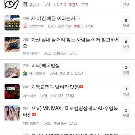
댓글
강슬기
Lv.94
조회 713
추천 3
17:07
자 이건 예금 이라는거다
계층
8
댓글
Nozdormu
Lv.90
조회 599
추천 1
17:07
가산 실내 놀거리 찾는 사람들 이거 참고하세
기타
0
요
댓글
호쿠마타타
Lv.12
조회 555
17:05
ㅎㅂ)백옥빛깔
유머
3
댓글
아몬드봉봉
Lv.84
조회 841
17:04
기독교믿다 날벼락 맞음
유머
3
댓글
아브라카
Lv.91
조회 452
17:03
ㅇㅎ) MINIMAX H3 로컬영상제작 AI -수영복
지식
1
버전
댓글
기억의파편
Lv.21
조회 697
17:02