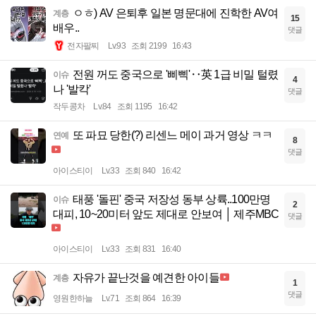
ㅇㅎ) AV 은퇴후 일본 명문대에 진학한 AV여
계층
15
배우..
댓글
전자팔찌
Lv.93
조회 2199
16:43
전원 꺼도 중국으로 '삐삑'‥英 1급 비밀 털렸
이슈
4
나 '발칵'
댓글
작두콩차
Lv.84
조회 1195
16:42
또 파묘 당한(?) 리센느 메이 과거 영상 ㅋㅋ
연예
8
댓글
아이스티이
Lv.33
조회 840
16:42
태풍 '돌핀' 중국 저장성 동부 상륙..100만명
이슈
2
대피, 10~20미터 앞도 제대로 안보여 │ 제주MBC
댓글
아이스티이
Lv.33
조회 831
16:40
자유가 끝난것을 예견한 아이들
계층
1
댓글
영원한하늘
Lv.71
조회 864
16:39