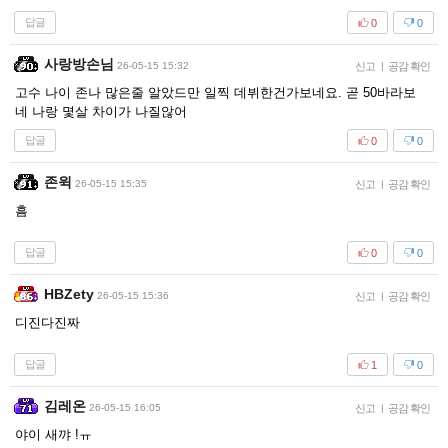
답글
0
0
사랑방손님
26-05-15 15:32
신고
|
공감 확인
고수 나이 존나 많은줄 알았드만 일찍 데뷔한건가보네요. 곧 50바라보
네 나랑 몇살 차이가 나질않어
답글
0
0
존윅
26-05-15 15:35
신고
|
공감 확인
흠
답글
0
0
HBZety
26-05-15 15:36
신고
|
공감 확인
디진다진짜
답글
1
0
김레온
26-05-15 16:05
신고
|
공감 확인
야이 새꺄 !ㅠ