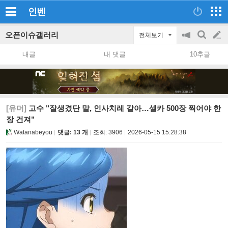
인벤
오픈이슈갤러리
전체보기
공
검
글
지
색
내글
내 댓글
10추글
on/off
쓰
기
[유머]
고수 "잘생겼단 말, 인사치레 같아…셀카 500장 찍어야 한
장 건져"
Watanabeyou
댓글: 13 개
조회:
3906
2026-05-15 15:28:38