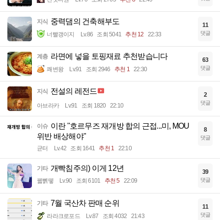
중력댐의 건축해부도
지식
11
댓글
너빨갱이지
Lv.86
조회 5041
추천 12
22:33
라면에 넣을 토핑재료 추천받습니다
계층
63
댓글
쾌변왕
Lv.91
조회 2946
추천 1
22:30
전설의 레전드
지식
2
댓글
아브라카
Lv.91
조회 1820
22:10
이란 "호르무즈 재개방 합의 근접...미, MOU
이슈
8
위반 배상해야"
댓글
균터
Lv.42
조회 1641
추천 1
22:10
개빡침주의) 이게 12년
기타
39
댓글
꿻뻵뗗
Lv.90
조회 6101
추천 5
22:09
7월 국산차 판매 순위
기타
11
댓글
라라크로포드
Lv.87
조회 4032
21:43