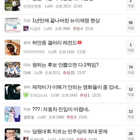
2
댓글
빈센트멧젠
Lv.60
조회 2633
23:43
1년만에 끝나버린 뉴이재명 현상
이슈
55
댓글
마검귀
Lv.83
조회 3699
추천 4
23:41
허언증 갤러리 레전드
유머
1
댓글
머머머머머며
Lv.38
조회 1483
23:38
원하는 후보 안뽑으면 다 2찍임?
이슈
74
댓글
Disifi
Lv.39
조회 2011
추천 15
23:37
제작비가 이해가 안되는 영화들이 좀 있네..
유머
12
댓글
드라고노브
Lv.90
조회 2443
추천 1
23:35
??? : 자동차 진입이 어렵네..
이슈
13
댓글
꿻뻵뗗
Lv.90
조회 3968
추천 3
23:01
당원대회 치르는 민주당의 최대 문제
이슈
20
댓글
진겟타원
Lv.70
조회 2765
추천 8
22:49