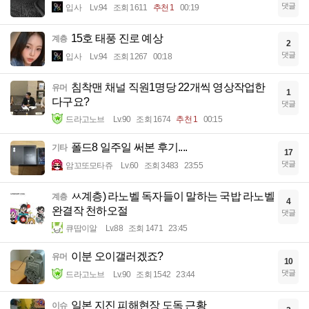
댓글
입사
Lv.94
조회 1611
추천 1
00:19
15호 태풍 진로 예상
계층
2
댓글
입사
Lv.94
조회 1267
00:18
침착맨 채널 직원1명당 22개씩 영상작업한
유머
1
다구요?
댓글
드라고노브
Lv.90
조회 1674
추천 1
00:15
폴드8 일주일 써본 후기....
기타
17
댓글
암꼬또모타쥬
Lv.60
조회 3483
23:55
ㅆ계층) 라노벨 독자들이 말하는 국밥 라노벨
계층
4
완결작 천하오절
댓글
큐땁이알
Lv.88
조회 1471
23:45
이분 오이갤러겠죠?
유머
10
댓글
드라고노브
Lv.90
조회 1542
23:44
일본 지진 피해현장 도독 근황
이슈