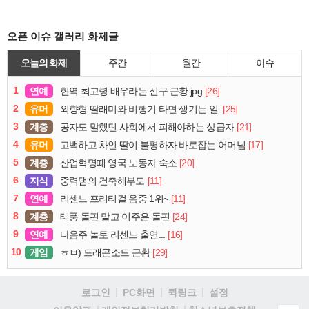
오픈 이슈 갤러리 화제글
오늘의 화제
주간
월간
이슈
1
연예
[26]
현역 최고령 배우라는 신구 근황.jpg
2
유머
[25]
외향형 딸래미와 비행기 타면 생기는 일.
3
계층
[21]
공자도 말했던 사회에서 피해야하는 상급자
4
유머
[17]
고백하고 차인 딸이 불평하자 바로잡는 어머님
5
계층
[20]
산업혁명때 영국 노동자 숙소
6
지식
[11]
중력댐의 건축해부도
7
연예
[11]
리센느 프리티걸 음중 1위~
8
계층
[24]
태풍 돌핀 말고 이주은 돌핀
9
연예
[16]
다음주 놀토 리센느 출연...
10
게임
[29]
ㅎㅂ) 드래곤소드 근황
로그인
PC화면
퀵링크
설정