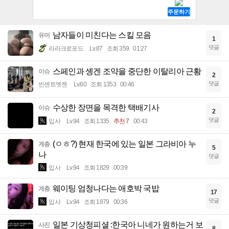
남자들이 미친다는 스킬 모음
유머
1
댓글
라라크로포드
Lv.87
조회 359
01:27
스페인과 솅겐 조약을 중단한 이탈리아 근황
이슈
2
댓글
빈센트멧젠
Lv.60
조회 1353
00:46
수상한 장면을 목격한 택배기사
이슈
2
댓글
입사
Lv.94
조회 1335
추천 7
00:43
(ㅇㅎ?) 현재 한국에 있는 일본 그라비아 누
계층
5
나
댓글
입사
Lv.94
조회 1829
00:39
웨이팅 엄청나다는 애호박 국밥
계층
17
댓글
입사
Lv.94
조회 1879
00:36
일본 기상청피셜 :한국아 니네가 원하는거 보
사진
8