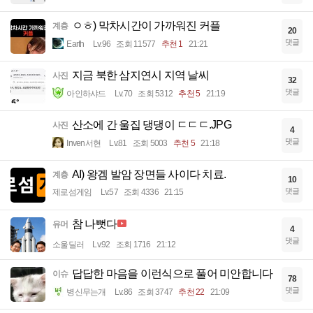
ㅇㅎ) 막차시간이 가까워진 커플
계층
20
댓글
Earth
Lv.96
조회 11577
추천 1
21:21
지금 북한 삼지연시 지역 날씨
사진
32
댓글
아인하샤드
Lv.70
조회 5312
추천 5
21:19
산소에 간 울집 댕댕이 ㄷㄷㄷ.JPG
사진
4
댓글
Inven서현
Lv.81
조회 5003
추천 5
21:18
AI) 왕겜 발암 장면들 사이다 치료.
계층
10
댓글
제로섬게임
Lv.57
조회 4336
21:15
참 나뻣다
유머
4
댓글
소울딜러
Lv.92
조회 1716
21:12
답답한 마음을 이런식으로 풀어 미안합니다
이슈
78
댓글
병신무는개
Lv.86
조회 3747
추천 22
21:09