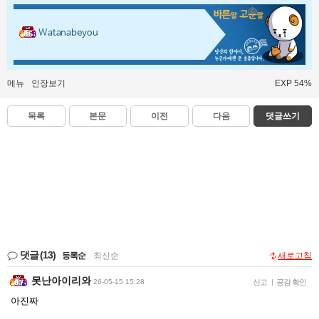
Watanabeyou
메뉴
인장보기
EXP 54%
목록
본문
이전
다음
댓글쓰기
댓글
(13)
등록순
|
최신순
새로고침
못난아이리와
26-05-15 15:28
신고
|
공감 확인
아진짜