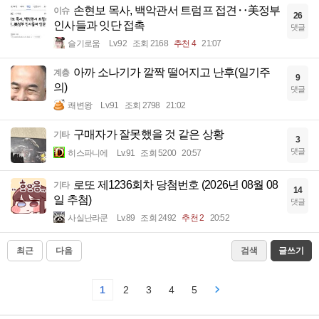
손현보 목사, 백악관서 트럼프 접견‥美정부
이슈
26
인사들과 잇단 접촉
댓글
슬기로움
Lv.92
조회 2168
추천 4
21:07
아까 소나기가 깔짝 떨어지고 난후(일기주
계층
9
의)
댓글
쾌변왕
Lv.91
조회 2798
21:02
구매자가 잘못했을 것 같은 상황
기타
3
댓글
히스파니에
Lv.91
조회 5200
20:57
로또 제1236회차 당첨번호 (2026년 08월 08
기타
14
일 추첨)
댓글
사실난라쿤
Lv.89
조회 2492
추천 2
20:52
최근
다음
검색
글쓰기
1
2
3
4
5