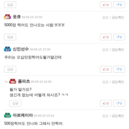
답글
0
0
읏큐
26-05-15 15:30
신고
|
공감 확인
5000장 찍어도 안나오는 사람:☠️☠️☠️
답글
0
0
신인선수
26-05-15 15:30
신고
|
공감 확인
우리는 오십만장찍어도될가말간데
답글
0
0
폼피츠
26-05-15 16:04
신고
|
공감 확인
될가 말가요?
생긴게 없는데 어떻게 되시죠? ㅋㅋ
답글
0
0
아르케이아
26-05-15 15:31
신고
|
공감 확인
500장찍어도 안나와 그래서 안찍어.