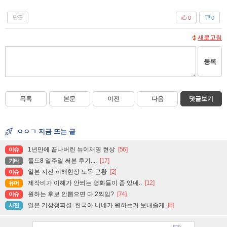
답글
0
0
새로고침
등록
목록
본문
이전
다음
댓글보기
ㅇㅇㄱ 지금 뜨는 글
1년만에 끝나버린 뉴이재명 현상
[56]
이슈
폴드8 일주일 써본 후기....
[17]
기타
일본 지진 피해현장 도독 근황
[2]
이슈
제작비가 이해가 안되는 영화들이 좀 있네..
[12]
유머
원하는 후보 안뽑으면 다 2찍임?
[74]
이슈
일본 기상청피셜 :한국아 니네가 원하는거 보내줄게
[8]
사진