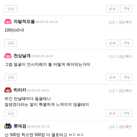
답글
0
0
자발적모쏠
26-05-15 16:13
신고
|
공감 확인
100만x0=0
답글
0
0
천상날개
26-05-15 16:47
신고
|
공감 확인
그럼 얼굴이 인사치례지 뭘 어떻게 해야되는거야
답글
0
0
히리카
26-05-15 19:51
신고
|
공감 확인
하긴 만날떄마다 들을테니
잘생겼다라는 말이 특별하게 느껴지지 않을테지
답글
0
0
롯데검
26-05-16 12:13
신고
|
공감 확인
난 500장 찍으면 500장 다 별로라고 ㅂㄷㅂㄷ