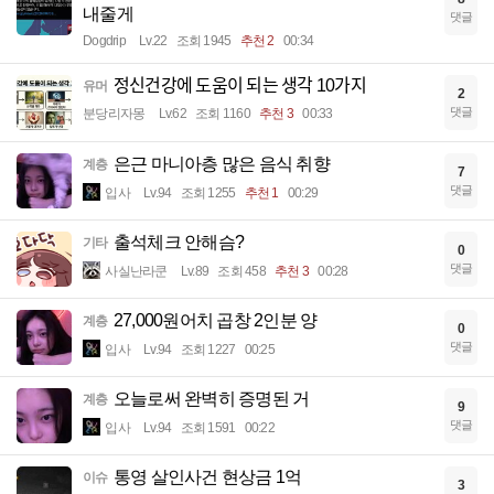
내줄게
댓글
Dogdrip
Lv.22
조회 1945
추천 2
00:34
정신건강에 도움이 되는 생각 10가지
유머
2
댓글
분당리자몽
Lv.62
조회 1160
추천 3
00:33
은근 마니아층 많은 음식 취향
계층
7
댓글
입사
Lv.94
조회 1255
추천 1
00:29
출석체크 안해슴?
기타
0
댓글
사실난라쿤
Lv.89
조회 458
추천 3
00:28
27,000원어치 곱창 2인분 양
계층
0
댓글
입사
Lv.94
조회 1227
00:25
오늘로써 완벽히 증명된 거
계층
9
댓글
입사
Lv.94
조회 1591
00:22
통영 살인사건 현상금 1억
이슈
3