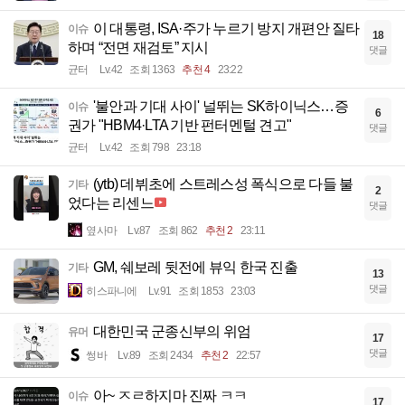
이 대통령, ISA·주가 누르기 방지 개편안 질타
이슈
18
하며 “전면 재검토” 지시
댓글
균터
Lv.42
조회 1363
추천 4
23:22
'불안과 기대 사이' 널뛰는 SK하이닉스…증
이슈
6
권가 "HBM4·LTA 기반 펀터멘털 견고"
댓글
균터
Lv.42
조회 798
23:18
(ytb) 데뷔초에 스트레스성 폭식으로 다들 불
기타
2
었다는 리센느
댓글
옆사마
Lv.87
조회 862
추천 2
23:11
GM, 쉐보레 뒷전에 뷰익 한국 진출
기타
13
댓글
히스파니에
Lv.91
조회 1853
23:03
대한민국 군종신부의 위엄
유머
17
댓글
썽바
Lv.89
조회 2434
추천 2
22:57
아~ ㅈㄹ하지마 진짜 ㅋㅋ
이슈
17