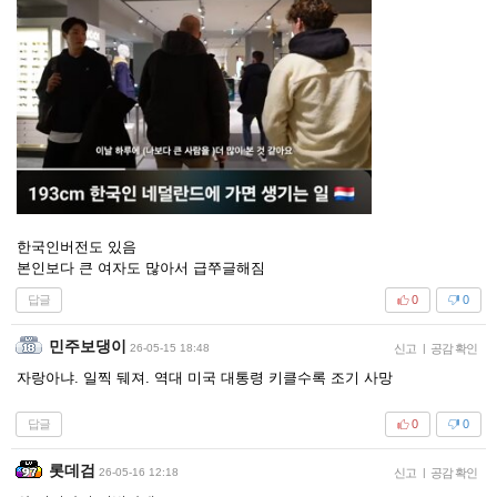
한국인버전도 있음
본인보다 큰 여자도 많아서 급쭈글해짐
답글
0
0
민주보댕이
26-05-15 18:48
신고
|
공감 확인
자랑아냐. 일찍 뒈져. 역대 미국 대통령 키클수록 조기 사망
답글
0
0
롯데검
26-05-16 12:18
신고
|
공감 확인