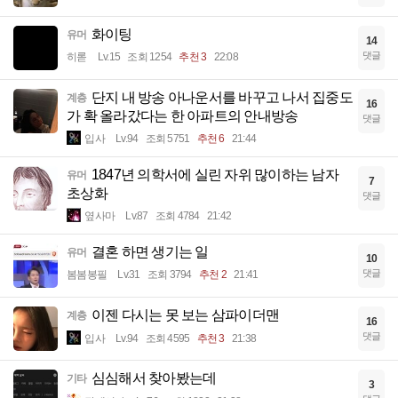
화이팅
유머
14
댓글
히롣
Lv.15
조회 1254
추천 3
22:08
단지 내 방송 아나운서를 바꾸고 나서 집중도
계층
16
가 확 올라갔다는 한 아파트의 안내방송
댓글
입사
Lv.94
조회 5751
추천 6
21:44
1847년 의학서에 실린 자위 많이하는 남자
유머
7
초상화
댓글
옆사마
Lv.87
조회 4784
21:42
결혼 하면 생기는 일
유머
10
댓글
봄봄봉필
Lv.31
조회 3794
추천 2
21:41
이젠 다시는 못 보는 삼파이더맨
계층
16
댓글
입사
Lv.94
조회 4595
추천 3
21:38
심심해서 찾아봤는데
기타
3