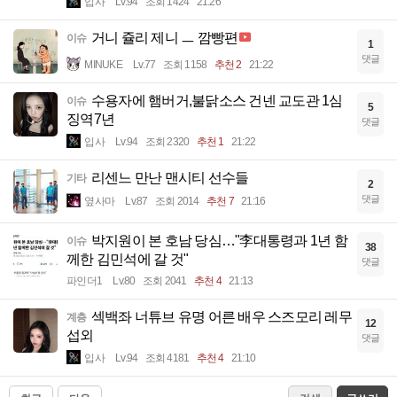
입사
Lv.94
조회 1424
21:26
거니 쥴리 제니 ㅡ 깜빵편
이슈
1
댓글
MINUKE
Lv.77
조회 1158
추천 2
21:22
수용자에 햄버거,불닭소스 건넨 교도관 1심
이슈
5
징역7년
댓글
입사
Lv.94
조회 2320
추천 1
21:22
리센느 만난 맨시티 선수들
기타
2
댓글
옆사마
Lv.87
조회 2014
추천 7
21:16
박지원이 본 호남 당심…"李대통령과 1년 함
이슈
38
께한 김민석에 갈 것"
댓글
파인더1
Lv.80
조회 2041
추천 4
21:13
섹백좌 너튜브 유명 어른 배우 스즈모리 레무
계층
12
섭외
댓글
입사
Lv.94
조회 4181
추천 4
21:10