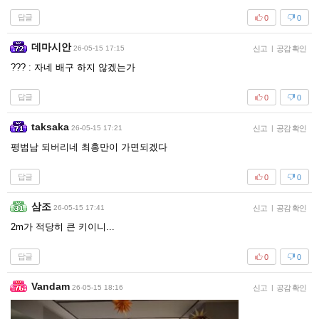
답글
0
0
데마시안
26-05-15 17:15
신고
|
공감 확인
??? : 자네 배구 하지 않겠는가
답글
0
0
taksaka
26-05-15 17:21
신고
|
공감 확인
평범남 되버리네 최홍만이 가면되겠다
답글
0
0
삼조
26-05-15 17:41
신고
|
공감 확인
2m가 적당히 큰 키이니...
답글
0
0
Vandam
26-05-15 18:16
신고
|
공감 확인