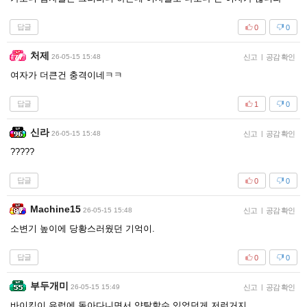
답글
0
0
처제
26-05-15 15:48
신고
|
공감 확인
여자가 더큰건 충격이네ㅋㅋ
답글
1
0
신라
26-05-15 15:48
신고
|
공감 확인
?????
답글
0
0
Machine15
26-05-15 15:48
신고
|
공감 확인
소변기 높이에 당황스러웠던 기억이.
답글
0
0
부두개미
26-05-15 15:49
신고
|
공감 확인
바이킹이 유럽에 돌아다니면서 약탈할수 있었던게 저런거지...