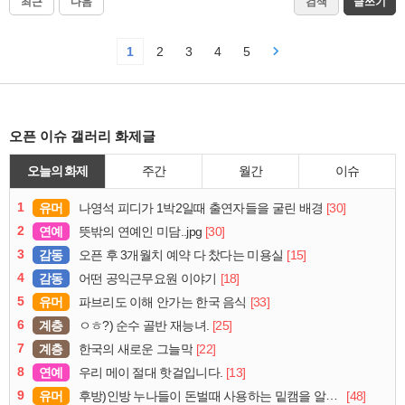
최근
다음
검색
글쓰기
1
2
3
4
5
오픈 이슈 갤러리 화제글
오늘의 화제
주간
월간
이슈
1
유머
[30]
나영석 피디가 1박2일때 출연자들을 굴린 배경
2
연예
[30]
뜻밖의 연예인 미담..jpg
3
감동
[15]
오픈 후 3개월치 예약 다 찼다는 미용실
4
감동
[18]
어떤 공익근무요원 이야기
5
유머
[33]
파브리도 이해 안가는 한국 음식
6
계층
[25]
ㅇㅎ?) 순수 골반 재능녀.
7
계층
[22]
한국의 새로운 그늘막
8
연예
[13]
우리 메이 절대 핫걸입니다.
9
유머
[48]
후방)인방 누나들이 돈벌때 사용하는 밑캠을 알아보자