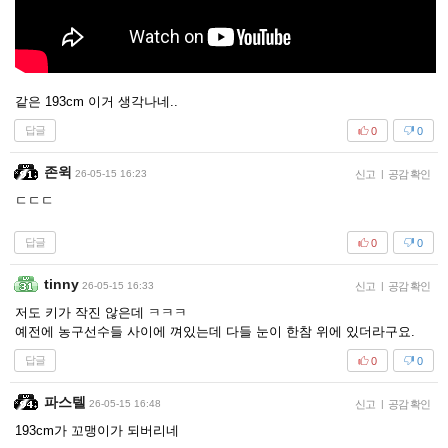
같은 193cm 이거 생각나네..
답글
0
0
존윅
26-05-15 16:23
신고
|
공감 확인
ㄷㄷㄷ
답글
0
0
tinny
26-05-15 16:33
신고
|
공감 확인
저도 키가 작진 않은데 ㅋㅋㅋ
예전에 농구선수들 사이에 껴있는데 다들 눈이 한참 위에 있더라구요.
답글
0
0
파스텔
26-05-15 16:48
신고
|
공감 확인
193cm가 꼬맹이가 되버리네