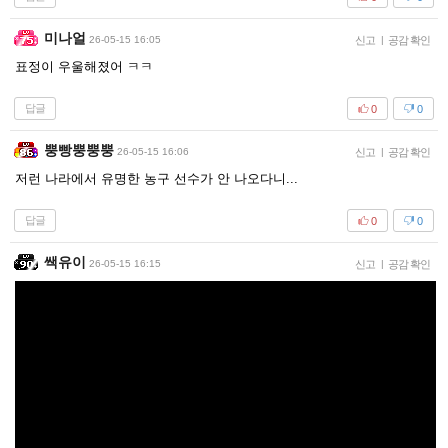
미나얼
26-05-15 16:05
신고
|
공감 확인
표정이 우울해졌어 ㅋㅋ
답글
0
0
뿡빵뿡뿡뿡
26-05-15 16:06
신고
|
공감 확인
저런 나라에서 유명한 농구 선수가 안 나오다니...
답글
0
0
쌕유이
26-05-15 16:15
신고
|
공감 확인