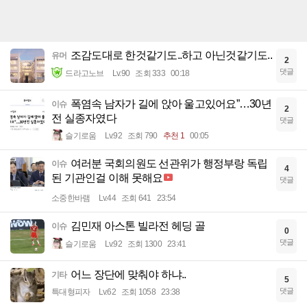
조감도대로 한것같기도..하고 아닌것같기도..
유머
2
댓글
드라고노브
Lv.90
조회 333
00:18
폭염속 남자가 길에 앉아 울고있어요”…30년
이슈
2
전 실종자였다
댓글
슬기로움
Lv.92
조회 790
추천 1
00:05
여러분 국회의원도 선관위가 행정부랑 독립
이슈
4
된 기관인걸 이해 못해요
댓글
소중한바램
Lv.44
조회 641
23:54
김민재 아스톤 빌라전 헤딩 골
이슈
0
댓글
슬기로움
Lv.92
조회 1300
23:41
어느 장단에 맞춰야 하냐..
기타
5
댓글
특대형피자
Lv.62
조회 1058
23:38