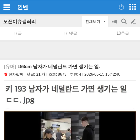
인벤
오픈이슈갤러리
전체보기
공
검
글
지
색
내글
내 댓글
10추글
on/off
쓰
기
[유머]
193cm 남자가 네덜란드 가면 생기는 일.
전자팔찌
댓글: 21 개
조회:
8673
추천:
4
2026-05-15 15:42:46