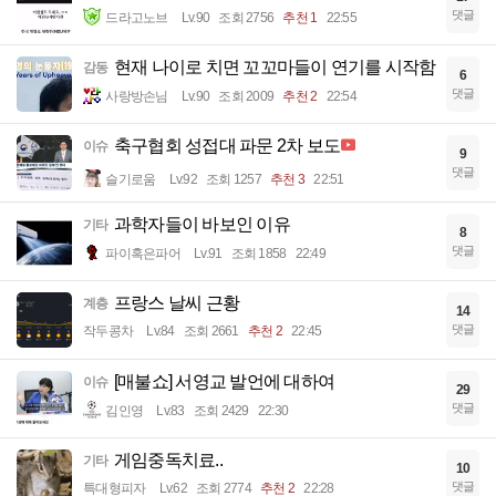
댓글
드라고노브
Lv.90
조회 2756
추천 1
22:55
현재 나이로 치면 꼬꼬마들이 연기를 시작함
감동
6
댓글
사랑방손님
Lv.90
조회 2009
추천 2
22:54
축구협회 성접대 파문 2차 보도
이슈
9
댓글
슬기로움
Lv.92
조회 1257
추천 3
22:51
과학자들이 바보인 이유
기타
8
댓글
파이혹은파어
Lv.91
조회 1858
22:49
프랑스 날씨 근황
계층
14
댓글
작두콩차
Lv.84
조회 2661
추천 2
22:45
[매불쇼] 서영교 발언에 대하여
이슈
29
댓글
김인영
Lv.83
조회 2429
22:30
게임중독치료..
기타
10
댓글
특대형피자
Lv.62
조회 2774
추천 2
22:28