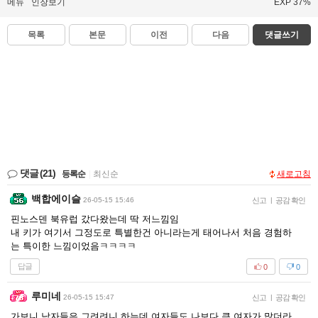
메뉴
인장보기
EXP 37%
목록
본문
이전
다음
댓글쓰기
댓글
(21)
등록순
|
최신순
새로고침
백합에이슬
26-05-15 15:46
신고
|
공감 확인
핀노스덴 북유럽 갔다왔는데 딱 저느낌임
내 키가 여기서 그정도로 특별한건 아니라는게 태어나서 처음 경험하
는 특이한 느낌이었음ㅋㅋㅋㅋ
답글
0
0
루미네
26-05-15 15:47
신고
|
공감 확인
가보니 남자들은 그려려니 하는데 여자들도 나보다 큰 여자가 많더라