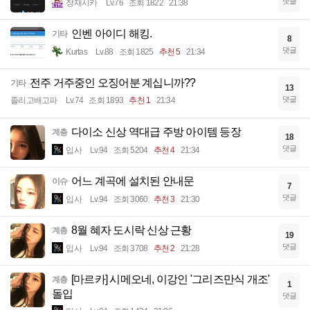
댓글
장재시카
Lv.76
조회 1822
21:38
인벤 아이디 해킹.
기타
8
댓글
Kurtas
Lv.88
조회 1825
추천 5
21:34
전주 거주중인 오징어분 계십니까??
기타
13
댓글
졸리고배고파
Lv.74
조회 1893
추천 1
21:34
다이소 신상 역대급 주방 아이템 등장
계층
18
댓글
입사
Lv.94
조회 5204
추천 4
21:34
어느 계곡에 설치된 안내문
이슈
7
댓글
입사
Lv.94
조회 3060
추천 3
21:30
8월 혜자 도시락 신상 근황
계층
19
댓글
입사
Lv.94
조회 3708
추천 2
21:28
[마르카] 시메오네, 이강인 '그리즈만식 개조'
계층
1
돌입
댓글