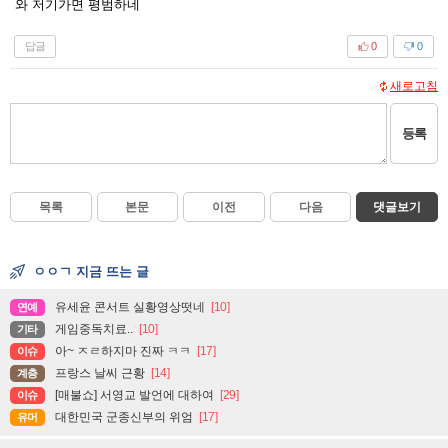
와 저기가면 평범하네
답글
0
0
새로고침
등록
목록
본문
이전
다음
댓글보기
ㅇㅇㄱ 지금 뜨는 글
유세윤 콘서트 실황영상떳네
[10]
연예
게임중독치료..
[10]
기타
아~ ㅈㄹ하지마 진짜 ㅋㅋ
[17]
이슈
프랑스 날씨 근황
[14]
계층
[매불쇼] 서영교 발언에 대하여
[29]
이슈
대한민국 군종신부의 위엄
[17]
유머