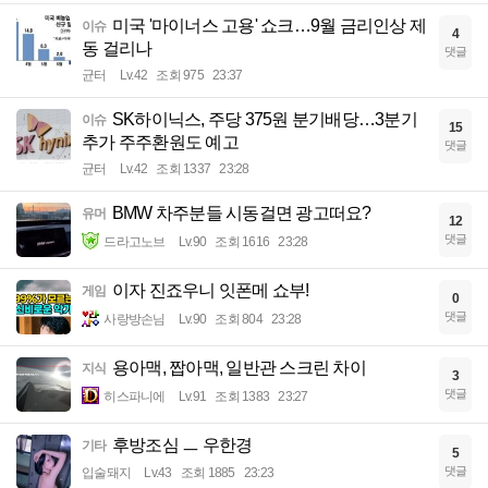
미국 '마이너스 고용' 쇼크…9월 금리인상 제
이슈
4
동 걸리나
댓글
균터
Lv.42
조회 975
23:37
SK하이닉스, 주당 375원 분기배당…3분기
이슈
15
추가 주주환원도 예고
댓글
균터
Lv.42
조회 1337
23:28
BMW 차주분들 시동걸면 광고떠요?
유머
12
댓글
드라고노브
Lv.90
조회 1616
23:28
이자 진죠우니 잇폰메 쇼부!
게임
0
댓글
사랑방손님
Lv.90
조회 804
23:28
용아맥, 짭아맥, 일반관 스크린 차이
지식
3
댓글
히스파니에
Lv.91
조회 1383
23:27
후방조심 ㅡ 우한경
기타
5
댓글
입술돼지
Lv.43
조회 1885
23:23