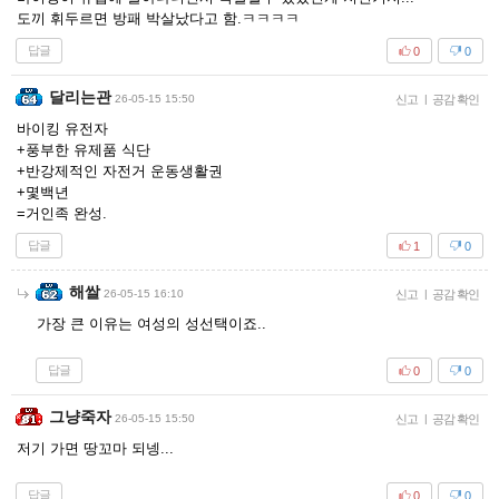
도끼 휘두르면 방패 박살났다고 함.ㅋㅋㅋㅋ
답글
0
0
달리는관
26-05-15 15:50
신고
|
공감 확인
바이킹 유전자
+풍부한 유제품 식단
+반강제적인 자전거 운동생활권
+몇백년
=거인족 완성.
답글
1
0
해쌀
26-05-15 16:10
신고
|
공감 확인
가장 큰 이유는 여성의 성선택이죠..
답글
0
0
그냥죽자
26-05-15 15:50
신고
|
공감 확인
저기 가면 땅꼬마 되넹...
답글
0
0