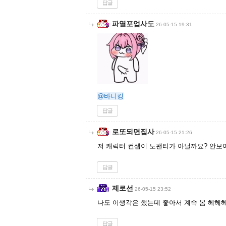
답글
파열포업사도
26-05-15 19:31
@바니킹
답글
로또되면집사
26-05-15 21:26
저 캐릭터 컨셉이 노팬티가 아닐까요? 안보
답글
제로선
26-05-15 23:52
나도 이생각은 했는데 좋아서 계속 봄 헤헤
답글