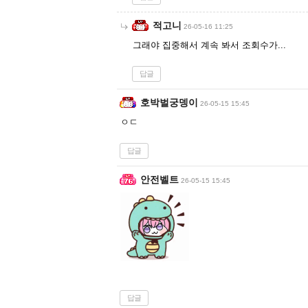
적고니
26-05-16 11:25
그래야 집중해서 계속 봐서 조회수가...
답글
호박벌궁뎅이
26-05-15 15:45
ㅇㄷ
답글
안전벨트
26-05-15 15:45
답글