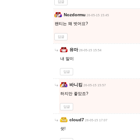
답글
Nozdormu
26-05-15 15:45
팬티는 왜 벗어요?
답글
유마
26-05-15 15:54
내 말이
답글
바니킹
26-05-15 15:57
하지만 좋았죠?
답글
cloud7
26-05-15 17:07
쉿!