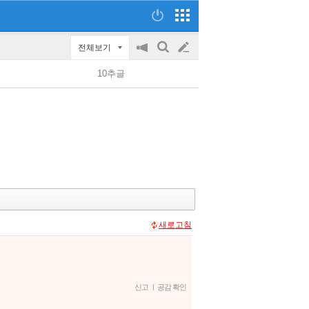
전체보기
공
검
글
지
색
10추글
on/off
쓰
기
새로고침
신고
|
공감 확인