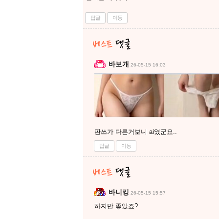
답글
이동
바보개
26-05-15 16:03
판쓰가 다른거보니 ai였군요..
답글
이동
바니킹
26-05-15 15:57
하지만 좋았죠?