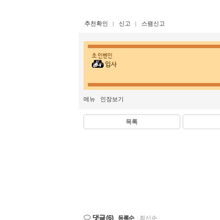
추천확인
신고
스팸신고
초 인벤인
입사
메뉴
인장보기
목록
댓글
(6)
등록순
|
최신순