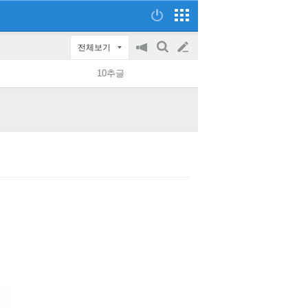
전체보기
공
검
글
지
색
10추글
on/off
쓰
기