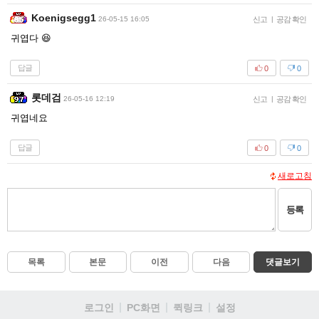
Koenigsegg1
26-05-15 16:05
신고
|
공감 확인
귀엽다 😆
답글
0
0
롯데검
26-05-16 12:19
신고
|
공감 확인
귀엽네요
답글
0
0
새로고침
등록
목록
본문
이전
다음
댓글보기
로그인
PC화면
퀵링크
설정