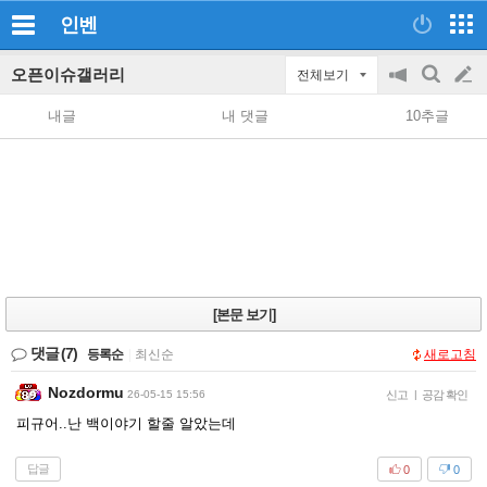
인벤
오픈이슈갤러리
전체보기
공
검
글
지
색
내글
내 댓글
10추글
on/off
쓰
기
[본문 보기]
댓글
(7)
등록순
|
최신순
새로고침
Nozdormu
26-05-15 15:56
신고
|
공감 확인
피규어..난 백이야기 할줄 알았는데
답글
0
0