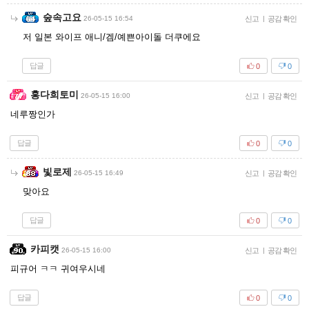
숲속고요
26-05-15 16:54
신고
|
공감 확인
저 일본 와이프 애니/겜/예쁜아이돌 더쿠에요
답글
0
0
홍다희토미
26-05-15 16:00
신고
|
공감 확인
네루짱인가
답글
0
0
빛로제
26-05-15 16:49
신고
|
공감 확인
맞아요
답글
0
0
카피캣
26-05-15 16:00
신고
|
공감 확인
피규어 ㅋㅋ 귀여우시네
답글
0
0