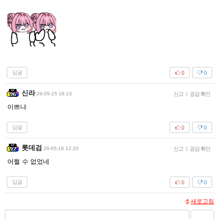
답글
0
0
신라
26-05-15 16:13
신고
|
공감 확인
이쁘냐
답글
0
0
롯데검
26-05-16 12:20
신고
|
공감 확인
어쩔 수 없었네
답글
0
0
새로고침