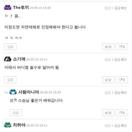
The토끼
26-05-15 16:06
신고
|
공감 확인
ㅇ ㅏ 음..
이정도면 자연재해로 인정해붜야 한다고 봅니다
ㅋ ㅋ ㅋㅋ
답글
0
0
소기애
26-05-15 16:11
신고
|
공감 확인
이래서 바디캠 필수로 달아야 됨
답글
2
0
사람아니야
26-05-15 16:33
신고
|
공감 확인
오?! 스승님 좋은거 배워갑니다.
답글
0
0
치하야
26-05-15 16:11
신고
|
공감 확인