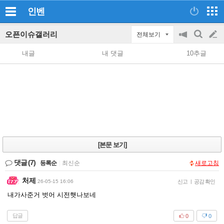
인벤
오픈이슈갤러리
전체보기
공
검
글
지
색
내글
내 댓글
10추글
on/off
쓰
기
[본문 보기]
댓글
(7)
등록순
|
최신순
새로고침
처제
26-05-15 16:06
신고
|
공감 확인
내가사준거 벗어 시전햇나보네
답글
0
0