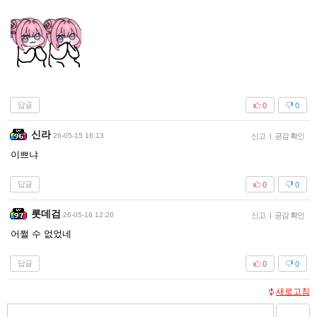
답글
0
0
신라
26-05-15 16:13
신고
|
공감 확인
이쁘냐
답글
0
0
롯데검
26-05-16 12:20
신고
|
공감 확인
어쩔 수 없었네
답글
0
0
새로고침