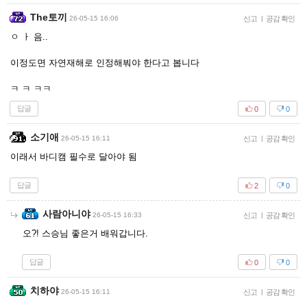
The토끼
26-05-15 16:06
신고
|
공감 확인
ㅇ ㅏ 음..
이정도면 자연재해로 인정해붜야 한다고 봅니다
ㅋ ㅋ ㅋㅋ
답글
0
0
소기애
26-05-15 16:11
신고
|
공감 확인
이래서 바디캠 필수로 달아야 됨
답글
2
0
사람아니야
26-05-15 16:33
신고
|
공감 확인
오?! 스승님 좋은거 배워갑니다.
답글
0
0
치하야
26-05-15 16:11
신고
|
공감 확인