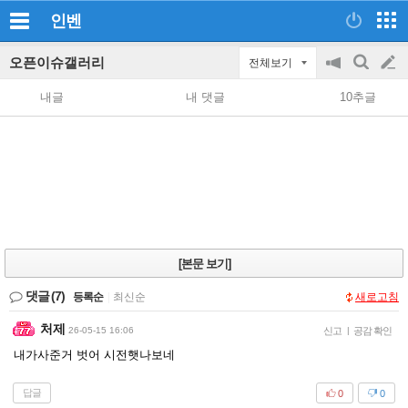
인벤
오픈이슈갤러리
전체보기
공
검
글
지
색
내글
내 댓글
10추글
on/off
쓰
기
[본문 보기]
댓글
(7)
등록순
|
최신순
새로고침
처제
26-05-15 16:06
신고
|
공감 확인
내가사준거 벗어 시전햇나보네
답글
0
0