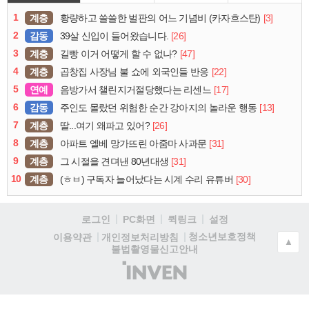
1
계층
[3]
황량하고 쓸쓸한 벌판의 어느 기념비 (카자흐스탄)
2
감동
[26]
39살 신입이 들어왔습니다.
3
계층
[47]
길빵 이거 어떻게 할 수 없나?
4
계층
[22]
곱창집 사장님 불 쇼에 외국인들 반응
5
연예
[17]
음방가서 챌린지거절당했다는 리센느
6
감동
[13]
주인도 몰랐던 위험한 순간 강아지의 놀라운 행동
7
계층
[26]
딸...여기 왜파고 있어?
8
계층
[31]
아파트 엘베 망가뜨린 아줌마 사과문
9
계층
[31]
그 시절을 견뎌낸 80년대생
10
계층
[30]
(ㅎㅂ) 구독자 늘어났다는 시계 수리 유튜버
로그인
PC화면
퀵링크
설정
청소년보호정책
이용약관
개인정보처리방침
▲
불법촬영물신고안내
(주)
인
벤