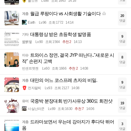
풀소유
Lv.86
조회 1643
14:16
월급 루팡이다 vs 사회생활 기술이다
계층
20
댓글
Earth
Lv.96
조회 1772
14:14
대통령상 받은 초등학생 발명품
기타
9
댓글
꿻뻵뗗
Lv.90
조회 1564
추천 2
14:13
트와이스 정연, 결국 JYP 떠난다.."새로운 시
이슈
8
작" 손편지 고백
댓글
빈센트멧젠
Lv.60
조회 1666
추천 2
14:08
대만의 어느 코스프레 츠자의 비밀.
계층
9
댓글
전자팔찌
Lv.93
조회 2127
14:08
국중박 분장대회 반가사유상 360도 회전샷
유머
19
댓글
사실난라쿤
Lv.89
조회 1630
추천 7
14:06
드라마보면서 우는데 강아지가 후다닥 뛰어
계층
3
옴
댓글