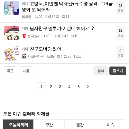
고영욱, 이번엔 박하선♥류수영 공격…"19금
연예
28
영화 또 찍어라"
댓글
꿻뻵뗗
Lv.90
조회 3213
13:11
남자친구 말투가 이런데 헤어져..?
계층
18
댓글
전자팔찌
Lv.93
조회 3343
13:10
친구오빠랑 잤어...
기타
0
댓글
사실난라쿤
Lv.89
조회 2678
13:10
최근
다음
검색
글쓰기
1
2
3
4
5
오픈 이슈 갤러리 화제글
오늘의 화제
주간
월간
이슈