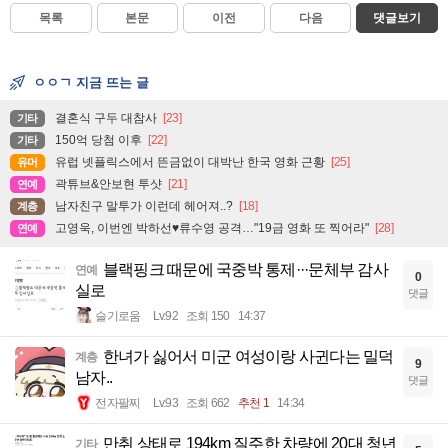
목록
본문
이전
다음
댓글보기
ㅇㅇㄱ 지금 뜨는 글
결혼식 구두 대참사
[23]
기타
150억 당첨 이후
[22]
기타
유럽 넷플릭스에서 뜬금없이 대박난 한국 영화 근황
[25]
유머
곽튜브&안보현 투샷
[21]
연예
남자친구 말투가 이런데 헤어져..?
[18]
계층
고영욱, 이번엔 박하선♥류수영 공격…"19금 영화 또 찍어라"
[28]
연예
블랙핑크 때문에 국중박 통제···문체부 감사
연예
0
실로
댓글
슬기로움
Lv.92
조회 150
14:37
한녀가 싫어서 미군 여성이랑 사귄다는 밀덕
계층
9
남자..
댓글
전자팔찌
Lv.93
조회 662
추천 1
14:34
만취 상태로 194km 질주한 차량에 20대 청년
기타