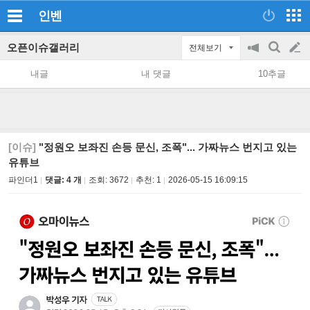
인벤
오픈이슈갤러리
전체보기
공
검
글
지
색
내글
내 댓글
10추글
on/off
쓰
기
[이슈]
"정원오 보좌진 손등 문신, 조폭"... 가짜뉴스 번지고 있는
유튜브
파인더1
댓글: 4 개
조회:
3672
추천:
1
2026-05-15 16:09:15