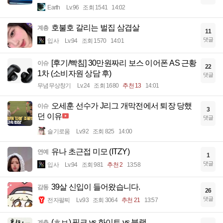
Earth
Lv.96
조회 1541
14:02
호불호 갈리는 벌집 삼겹살
계층
11
댓글
입사
Lv.94
조회 1570
14:01
[후기/빡침] 30만원짜리 보스 이어폰 AS 근황
이슈
22
1차 (소비자원 상담 후)
댓글
무념무상창기
Lv.24
조회 1680
추천 13
14:01
오세훈 선수가 J리그 개막전에서 퇴장 당했
이슈
3
던 이유
댓글
슬기로움
Lv.92
조회 825
14:00
유나 초근접 미모 (ITZY)
연예
1
댓글
입사
Lv.94
조회 981
추천 2
13:58
39살 신입이 들어왔습니다.
감동
26
댓글
전자팔찌
Lv.93
조회 3064
추천 21
13:57
(ㅎㅂ) 핑크 vs 화이트 vs 블랙
계층