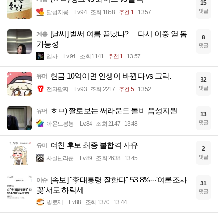
15
댓글
달섭지롱
Lv.94
조회 1858
추천 1
13:57
[날씨] 벌써 여름 끝났나? …다시 이중 열 돔
계층
8
가능성
댓글
입사
Lv.94
조회 1141
추천 1
13:57
현금 10억이면 인생이 바뀐다 vs 그닥.
유머
32
댓글
전자팔찌
Lv.93
조회 2217
추천 5
13:52
ㅎㅂ) 짤로보는 써라운드 돌비 음성지원
유머
13
댓글
아몬드봉봉
Lv.84
조회 2147
13:48
여친 후보 최종 불합격 사유
유머
2
댓글
사실난라쿤
Lv.89
조회 2638
13:45
[속보] "李대통령 잘한다" 53.8%···'여론조사
이슈
31
꽃'서도 하락세
댓글
빛로제
Lv.88
조회 1370
13:44