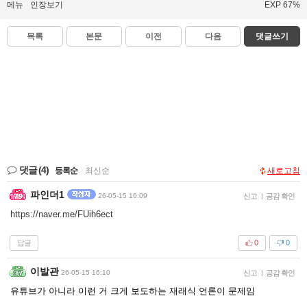
메뉴
인장보기
EXP 67%
목록
본문
이전
다음
댓글쓰기
댓글
(4)
등록순
|
최신순
새로고침
파인더1
26-05-15 16:09
신고
|
공감 확인
https://naver.me/FUih6ect
답글
0
0
이발관
26-05-15 16:10
신고
|
공감 확인
유튜브가 아니라 이런 거 크게 보도하는 재래식 언론이 문제임