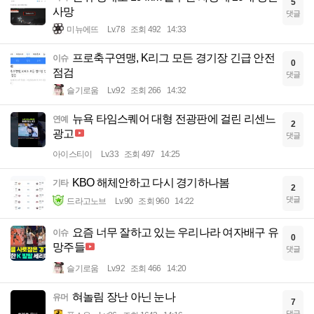
5
사망
댓글
미뉴에뜨
Lv.78
조회 492
14:33
프로축구연맹, K리그 모든 경기장 긴급 안전
이슈
0
점검
댓글
슬기로움
Lv.92
조회 266
14:32
뉴욕 타임스퀘어 대형 전광판에 걸린 리센느
연예
2
광고
댓글
아이스티이
Lv.33
조회 497
14:25
KBO 해체안하고 다시 경기하나봄
기타
2
댓글
드라고노브
Lv.90
조회 960
14:22
요즘 너무 잘하고 있는 우리나라 여자배구 유
이슈
0
망주들
댓글
슬기로움
Lv.92
조회 466
14:20
혀놀림 장난 아닌 눈나
유머
7
댓글