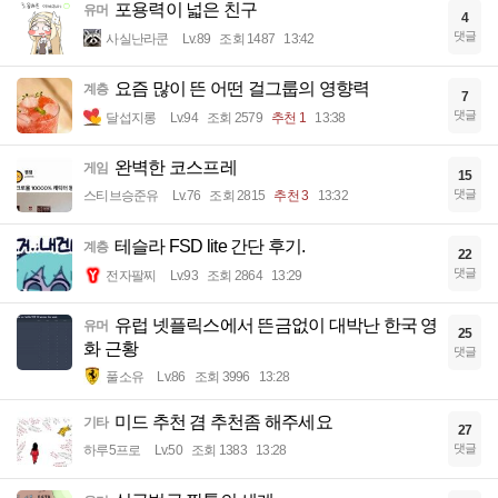
포용력이 넓은 친구
유머
4
댓글
사실난라쿤
Lv.89
조회 1487
13:42
요즘 많이 뜬 어떤 걸그룹의 영향력
계층
7
댓글
달섭지롱
Lv.94
조회 2579
추천 1
13:38
완벽한 코스프레
게임
15
댓글
스티브승준유
Lv.76
조회 2815
추천 3
13:32
테슬라 FSD lite 간단 후기.
계층
22
댓글
전자팔찌
Lv.93
조회 2864
13:29
유럽 넷플릭스에서 뜬금없이 대박난 한국 영
유머
25
화 근황
댓글
풀소유
Lv.86
조회 3996
13:28
미드 추천 겸 추천좀 해주세요
기타
27
댓글
하루5프로
Lv.50
조회 1383
13:28