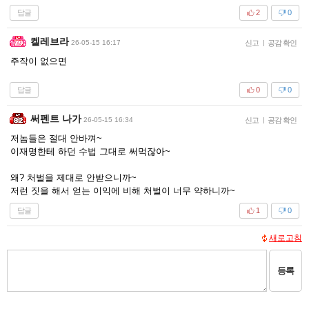
답글
2
0
켈레브라
26-05-15 16:17
신고
|
공감 확인
주작이 없으면
답글
0
0
써펜트 나가
26-05-15 16:34
신고
|
공감 확인
저놈들은 절대 안바껴~
이재명한테 하던 수법 그대로 써먹잖아~
왜? 처벌을 제대로 안받으니까~
저런 짓을 해서 얻는 이익에 비해 처벌이 너무 약하니까~
답글
1
0
새로고침
등록