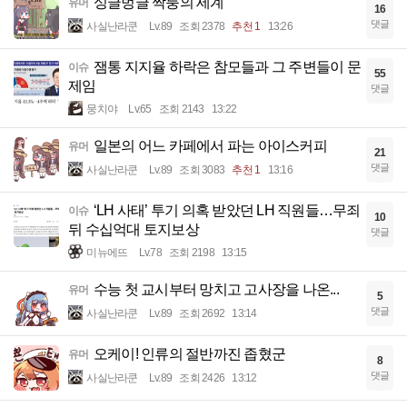
싱글벙글 짝퉁의 세계
유머
16
댓글
사실난라쿤
Lv.89
조회 2378
추천 1
13:26
잼통 지지율 하락은 참모들과 그 주변들이 문
이슈
55
제임
댓글
뭉치야
Lv.65
조회 2143
13:22
일본의 어느 카페에서 파는 아이스커피
유머
21
댓글
사실난라쿤
Lv.89
조회 3083
추천 1
13:16
‘LH 사태’ 투기 의혹 받았던 LH 직원들…무죄
이슈
10
뒤 수십억대 토지보상
댓글
미뉴에뜨
Lv.78
조회 2198
13:15
수능 첫 교시부터 망치고 고사장을 나온...
유머
5
댓글
사실난라쿤
Lv.89
조회 2692
13:14
오케이! 인류의 절반까진 좁혔군
유머
8
댓글
사실난라쿤
Lv.89
조회 2426
13:12