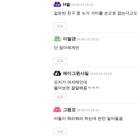
H솔
26-05-15 16:15
같은반 친구 중 누가 거미를 손으로 잡는다고도
답글
이발관
26-05-15 16:15
단 엄마에게만
답글
에이그윈사일
26-05-15 16:16
조카가 여자애인데
물어보면 잘말해줌ㅋㅋㅋ
답글
그럼요
26-05-15 16:16
아들이 뭐라뭐라 하는데 반만 알아들음
답글