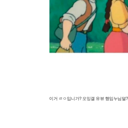
이거 ㄹㅇ입니가? 오잉갤 유뷰 행임누님덜?