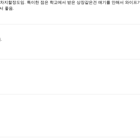
 차지할정도임. 특이한 점은 학교에서 받은 상장같은건 얘기를 안해서 와이프가
서 좋음.
.