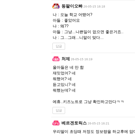
동팔이오빠
26-05-15 16:18
나 : 오늘 학교 어땠어?
아들 : 좋았어요
나 : 왜??
아들 : 그냥...나쁜일이 없으면 좋은거죠..
나 : 그...그래...니말이 맞다...
답글
처제
26-05-15 16:19
울아들은 네 만 함
재밋었어? 네
뭐했어? 네
듣고있니? 네
뭐했는데? 네
에휴..키즈노트로 그냥 확인하고만다ㅋㅋ
답글
베르겐토릭스
26-05-15 16:21
우리딸이 초딩때 저정도 정보량을 하교후에 암마