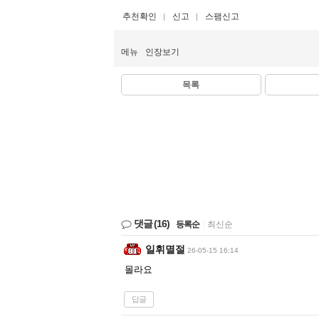
추천확인
신고
스팸신고
메뉴
인장보기
목록
댓글
(16)
등록순
|
최신순
일휘멸절
26-05-15 16:14
몰라요
답글