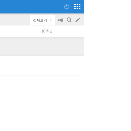
전체보기
공
검
글
지
색
10추글
on/off
쓰
기