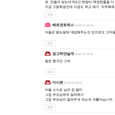
로 만들어 놨는데 6년간 분량이 책장한줄을 다
지금 고등학생인데 지금도 학교 얘기 자주해줘
답글
베르겐토릭스
26-05-15 16:23
아들은 묻는알에 대답해주는것 만으로도 고마움
답글
검고하얀날개
26-05-15 16:30
말은 했구만 그려
답글
이시련
26-05-15 16:31
아들 소식은 남의 집 딸이
그집 부모님에게 알려줘서
그집 부모님이 알려주게 되는게 국룰아님니까
답글