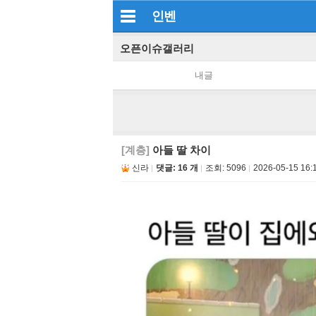
인벤
오픈이슈갤러리
내글
[계층]
아들 딸 차이
신라
댓글: 16 개
조회:
5096
2026-05-15 16: