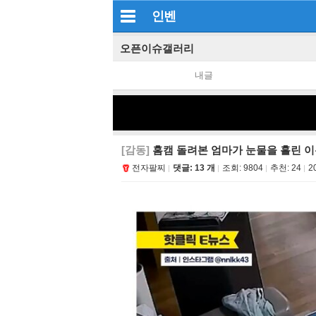
인벤
오픈이슈갤러리
내글
[감동]
홈캠 돌려본 엄마가 눈물을 흘린 이
전자팔찌
댓글: 13 개
조회:
9804
추천:
24
2