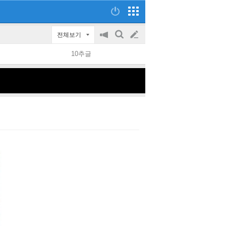
전체보기
공
검
글
지
색
10추글
on/off
쓰
기