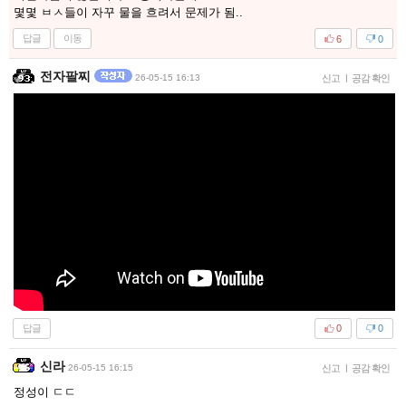
몇몇 ㅂㅅ들이 자꾸 물을 흐려서 문제가 됨..
답글
이동
6
0
전자팔찌
26-05-15 16:13
신고
|
공감 확인
답글
0
0
신라
26-05-15 16:15
신고
|
공감 확인
정성이 ㄷㄷ