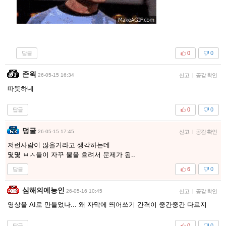
답글
0
0
존윅
26-05-15 16:34
신고
|
공감 확인
따뜻하네
답글
0
0
덩굴
26-05-15 17:45
신고
|
공감 확인
저런사람이 많을거라고 생각하는데
몇몇 ㅂㅅ들이 자꾸 물을 흐려서 문제가 됨..
답글
6
0
심해의예능인
26-05-16 10:45
신고
|
공감 확인
영상을 AI로 만들었나... 왜 자막에 띄어쓰기 간격이 중간중간 다르지
답글
0
0