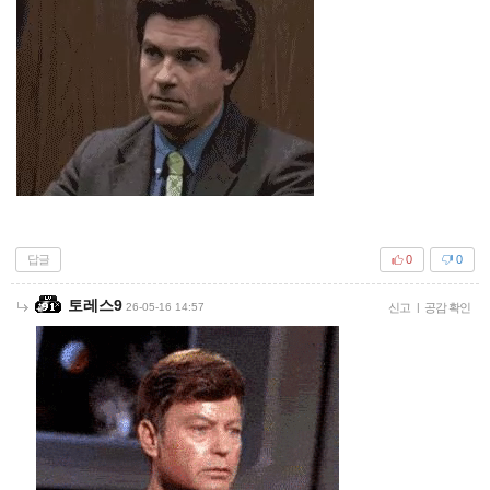
답글
0
0
토레스9
26-05-16 14:57
신고
|
공감 확인