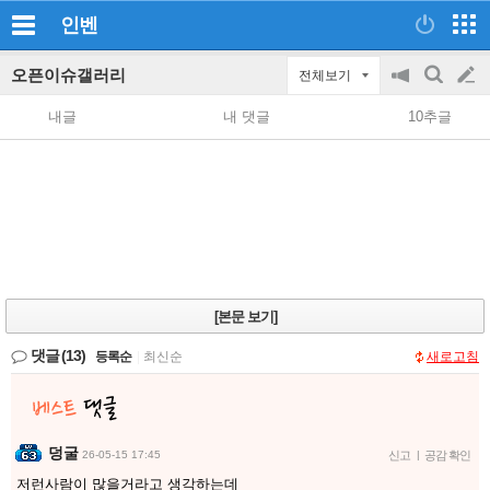
인벤
오픈이슈갤러리
전체보기
공
검
글
지
색
내글
내 댓글
10추글
on/off
쓰
기
[본문 보기]
댓글
(13)
등록순
|
최신순
새로고침
덩굴
26-05-15 17:45
신고
|
공감 확인
저런사람이 많을거라고 생각하는데