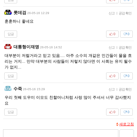
롯데검
26-05-16 12:29
신고
|
공감 확인
훈훈하니 좋네요
답글
0
0
대통형이재명
26-05-16 14:52
신고
|
공감 확인
대부분이 저럴거라고 믿고 있음.... 아주 소수의 개같은 인간들이 물을 흐
리는 거지... 만약 대부분의 사람들이 저렇지 않다면 이 사회는 유지 될수
가 없지...
답글
0
0
수죽
26-05-16 15:29
신고
|
공감 확인
우리 첫째 도우미 이모도 친할머니처럼 사랑 많이 주셔서 너무 감사했지
요
답글
0
0
새로고침