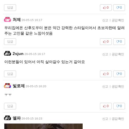
답글
0
0
처제
26-05-15 16:17
신고
|
공감 확인
우리집에온 산후도우미 분은 약간 강력한 스타일이어서 초보자한테 알려
주는 고인물 같은 느낌이셧음
답글
0
0
2sjun
26-05-15 16:17
신고
|
공감 확인
이런분들이 있어서 아직 살아갈수 있는거 같아요
답글
0
0
빛로제
26-05-15 16:20
신고
|
공감 확인
ㅜㅜ
답글
0
0
엘파
26-05-15 16:23
신고
|
공감 확인