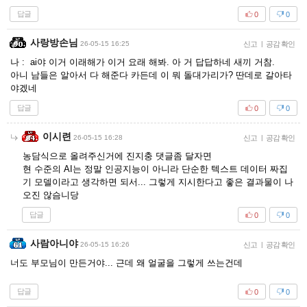
답글
0
0
사랑방손님
26-05-15 16:25
신고
|
공감 확인
나 : ai야 이거 이래해가 이거 요래 해봐. 아 거 답답하네 새끼 거참.
아니 남들은 알아서 다 해준다 카든데 이 뭐 돌대가리가? 딴데로 갈아타
야겠네
답글
0
0
이시련
26-05-15 16:28
신고
|
공감 확인
농담식으로 올려주신거에 진지충 댓글좀 달자면
현 수준의 AI는 정말 인공지능이 아니라 단순한 텍스트 데이터 짜집
기 모델이라고 생각하면 되서... 그렇게 지시한다고 좋은 결과물이 나
오진 않슴니당
답글
0
0
사람아니야
26-05-15 16:26
신고
|
공감 확인
너도 부모님이 만든거야... 근데 왜 얼굴을 그렇게 쓰는건데
답글
0
0