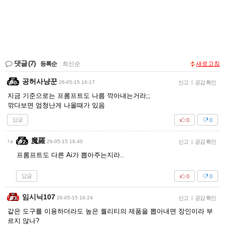
댓글
(7)
등록순
|
최신순
새로고침
공허사냥꾼
26-05-15 16:17
신고
|
공감 확인
지금 기준으로는 프롬프트도 나름 깍아내는거라;;
깎다보면 엄청난게 나올때가 있음
답글
0
0
魔羅
26-05-15 16:40
신고
|
공감 확인
프롬프트도 다른 Ai가 뽑아주는지라..
답글
0
0
임시닉107
26-05-15 16:24
신고
|
공감 확인
같은 도구를 이용하더라도 높은 퀄리티의 제품을 뽑아내면 장인이라 부
르지 않나?