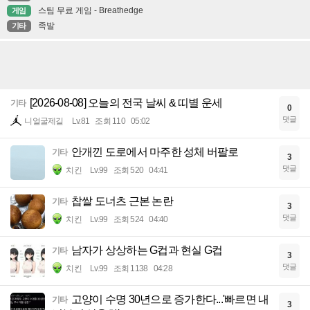
스팀 무료 게임 - Breathedge
게임
족발
기타
[2026-08-08] 오늘의 전국 날씨 & 띠별 운세
기타
0
댓글
니얼굴제길
Lv.81
조회 110
05:02
안개낀 도로에서 마주한 성체 버팔로
기타
3
댓글
치킨
Lv.99
조회 520
04:41
찹쌀 도너츠 근본 논란
기타
3
댓글
치킨
Lv.99
조회 524
04:40
남자가 상상하는 G컵과 현실 G컵
기타
3
댓글
치킨
Lv.99
조회 1138
04:28
고양이 수명 30년으로 증가한다...'빠르면 내
기타
3