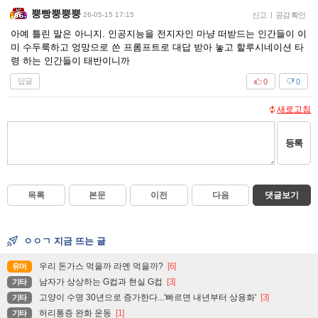
뿡빵뿡뿡뿡
26-05-15 17:15
신고
|
공감 확인
아예 틀린 말은 아니지. 인공지능을 전지자인 마냥 떠받드는 인간들이 이
미 수두룩하고 엉망으로 쓴 프롬프트로 대답 받아 놓고 할루시네이션 타
령 하는 인간들이 태반이니까
답글
0
0
새로고침
등록
목록
본문
이전
다음
댓글보기
ㅇㅇㄱ 지금 뜨는 글
우리 돈가스 먹을까 라멘 먹을까?
[6]
유머
남자가 상상하는 G컵과 현실 G컵
[3]
기타
고양이 수명 30년으로 증가한다...'빠르면 내년부터 상용화'
[3]
기타
허리통증 완화 운동
[1]
기타