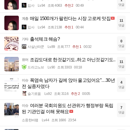
1
댓글
입사
Lv.94
조회 4063
추천 2
00:49
매일 1500개가 팔린다는 시장 고로케 맛집
계층
11
댓글
입사
Lv.94
조회 2138
추천 1
00:44
출석체크 해슴?
기타
0
댓글
사실난라쿤
Lv.89
조회 777
추천 1
00:32
조감도대로 한것같기도..하고 아닌것같기도..
유머
11
댓글
드라고노브
Lv.90
조회 3303
00:18
폭염속 남자가 길에 앉아 울고있어요”…30년
이슈
4
전 실종자였다
댓글
슬기로움
Lv.92
조회 3116
추천 2
00:05
여러분 국회의원도 선관위가 행정부랑 독립
이슈
7
된 기관인걸 이해 못해요
댓글
소중한바램
Lv.44
조회 1686
23:54