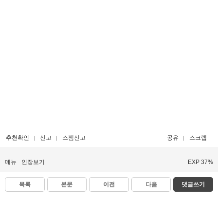
추천확인
신고
스팸신고
공유
스크랩
메뉴
인장보기
EXP 37%
목록
본문
이전
다음
댓글쓰기