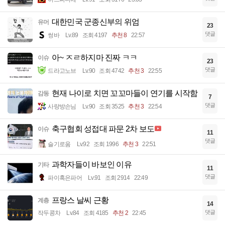
대한민국 군종신부의 위엄
유머
23
댓글
썽바
Lv.89
조회 4197
추천 8
22:57
아~ ㅈㄹ하지마 진짜 ㅋㅋ
이슈
23
댓글
드라고노브
Lv.90
조회 4742
추천 3
22:55
현재 나이로 치면 꼬꼬마들이 연기를 시작함
감동
7
댓글
사랑방손님
Lv.90
조회 3525
추천 3
22:54
축구협회 성접대 파문 2차 보도
이슈
11
댓글
슬기로움
Lv.92
조회 1996
추천 3
22:51
과학자들이 바보인 이유
기타
11
댓글
파이혹은파어
Lv.91
조회 2914
22:49
프랑스 날씨 근황
계층
14
댓글
작두콩차
Lv.84
조회 4185
추천 2
22:45