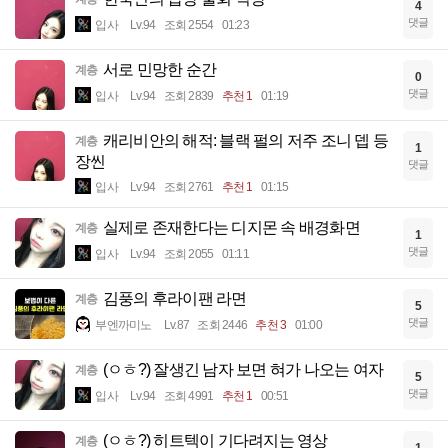
4
댓글
입사
Lv.94
조회 2554
01:23
서로 민망한 순간
계층
0
댓글
입사
Lv.94
조회 2839
추천 1
01:19
캐리비안의 해적: 블랙 펄의 저주 조니 뎁 등
계층
1
장씬
댓글
입사
Lv.94
조회 2761
추천 1
01:15
실제로 존재한다는 디지몬 속 배경화면
계층
1
댓글
입사
Lv.94
조회 2055
01:11
김풍의 후라이팬 라면
계층
5
댓글
부엔까미노
Lv.87
조회 2446
추천 3
01:00
(ㅇㅎ?) 잘생긴 남자 보면 혀가 나오는 여자
계층
5
댓글
입사
Lv.94
조회 4991
추천 1
00:51
(ㅇㅎ?) 히트텍이 기다려지는 영상
계층