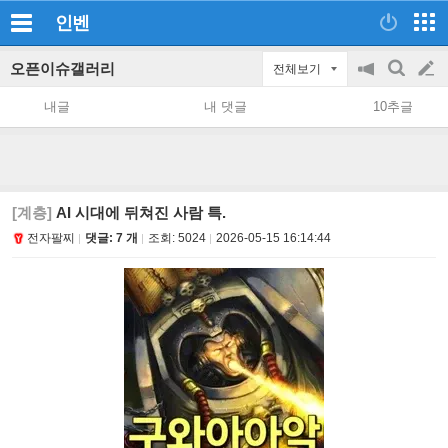
인벤
오픈이슈갤러리
전체보기
공
검
글
지
색
내글
내 댓글
10추글
on/off
쓰
기
[계층]
AI 시대에 뒤쳐진 사람 특.
전자팔찌
댓글: 7 개
조회:
5024
2026-05-15 16:14:44