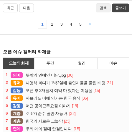
최근
다음
검색
글쓰기
1
2
3
4
5
오픈 이슈 갤러리 화제글
오늘의 화제
주간
월간
이슈
1
연예
[30]
뜻밖의 연예인 미담..jpg
2
유머
[31]
나영석 피디가 1박2일때 출연자들을 굴린 배경
3
감동
[15]
오픈 후 3개월치 예약 다 찼다는 미용실
4
유머
[36]
파브리도 이해 안가는 한국 음식
5
감동
[19]
어떤 공익근무요원 이야기
6
계층
[32]
ㅇㅎ?) 순수 골반 재능녀.
7
계층
[23]
한국의 새로운 그늘막
8
연예
[15]
우리 메이 절대 핫걸입니다.