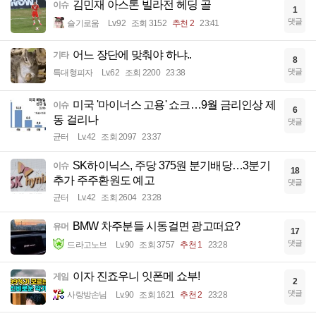
김민재 아스톤 빌라전 헤딩 골
이슈
1
댓글
슬기로움
Lv.92
조회 3152
추천 2
23:41
어느 장단에 맞춰야 하냐..
기타
8
댓글
특대형피자
Lv.62
조회 2200
23:38
미국 '마이너스 고용' 쇼크…9월 금리인상 제
이슈
6
동 걸리나
댓글
균터
Lv.42
조회 2097
23:37
SK하이닉스, 주당 375원 분기배당…3분기
이슈
18
추가 주주환원도 예고
댓글
균터
Lv.42
조회 2604
23:28
BMW 차주분들 시동걸면 광고떠요?
유머
17
댓글
드라고노브
Lv.90
조회 3757
추천 1
23:28
이자 진죠우니 잇폰메 쇼부!
게임
2
댓글
사랑방손님
Lv.90
조회 1621
추천 2
23:28