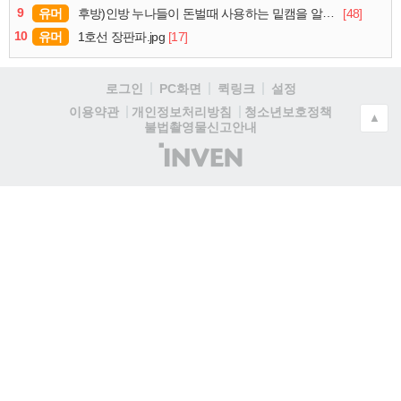
9
유머
[48]
후방)인방 누나들이 돈벌때 사용하는 밑캠을 알아보자
10
유머
[17]
1호선 장판파.jpg
로그인
PC화면
퀵링크
설정
청소년보호정책
이용약관
개인정보처리방침
▲
불법촬영물신고안내
(주)
인
벤