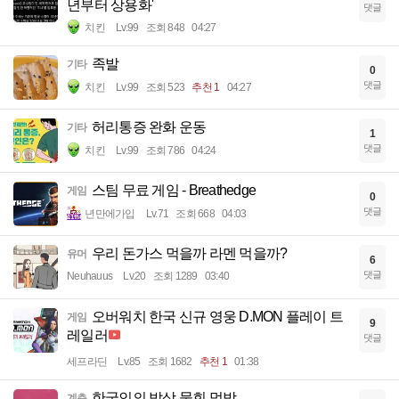
년부터 상용화'
댓글
치킨
Lv.99
조회 848
04:27
족발
기타
0
댓글
치킨
Lv.99
조회 523
추천 1
04:27
허리통증 완화 운동
기타
1
댓글
치킨
Lv.99
조회 786
04:24
스팀 무료 게임 - Breathedge
게임
0
댓글
년만에가입
Lv.71
조회 668
04:03
우리 돈가스 먹을까 라멘 먹을까?
유머
6
댓글
Neuhauus
Lv.20
조회 1289
03:40
오버워치 한국 신규 영웅 D.MON 플레이 트
게임
9
레일러
댓글
세프라딘
Lv.85
조회 1682
추천 1
01:38
한국인의 밥상 물회 먹방
계층