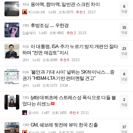
용아맥, 짭아맥, 일반관 스크린 차이
지식
8
댓글
히스파니에
Lv.91
조회 2975
추천 1
23:27
후방조심 ㅡ 우한경
기타
15
댓글
입술돼지
Lv.43
조회 4892
추천 2
23:23
이 대통령, ISA·주가 누르기 방지 개편안 질타
이슈
23
하며 “전면 재검토” 지시
댓글
균터
Lv.42
조회 2689
추천 9
23:22
'불안과 기대 사이' 널뛰는 SK하이닉스…증
이슈
8
권가 "HBM4·LTA 기반 펀터멘털 견고"
댓글
균터
Lv.42
조회 1372
23:18
(ytb) 데뷔초에 스트레스성 폭식으로 다들 불
기타
2
었다는 리센느
댓글
옆사마
Lv.87
조회 1455
추천 4
23:11
GM, 쉐보레 뒷전에 뷰익 한국 진출
기타
17
댓글
히스파니에
Lv.91
조회 3176
23:03