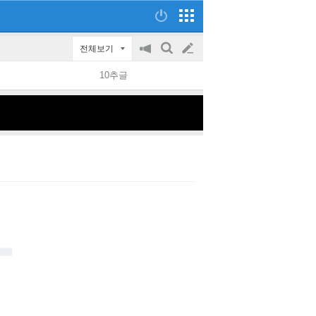
전체보기
공
검
글
지
색
10추글
on/off
쓰
기