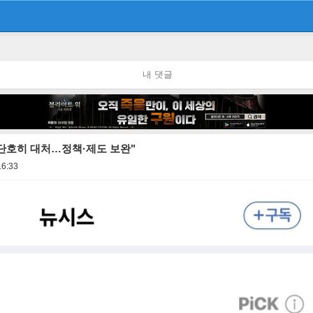
내 댓글
 단호히 대처…정책·제도 보완"
16:33