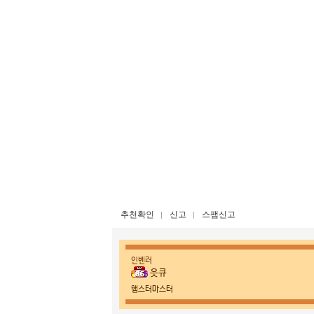
추천확인
신고
스팸신고
인벤러
읏큐
햄스터마스터