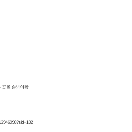
든 곳을 손봐야함
0013946998?sid=102