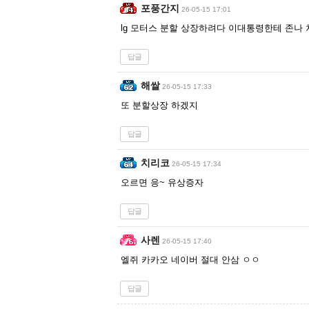
포풍간지
26-05-15 17:01
lg 모터스 분할 상장하려다 이대통령한테 존나
답글
해쌀
26-05-15 17:33
또 분할상장 하겠지
답글
치리코
26-05-15 17:34
오르면 응~ 유상증자
답글
사렌
26-05-15 17:40
엘쥐 카카오 네이버 절대 안삼 ㅇㅇ
답글