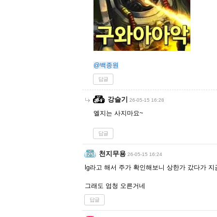
@백종원
답글
강슬기
26-05-15 16:28
엘지는 사지마요~
답글
천지무용
26-05-15 16:24
lg라고 해서 주가 확인해보니 상한가 갔다가 지
그래도 엄청 오른거네
답글