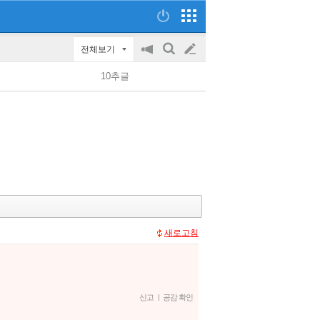
전체보기
공
검
글
지
색
10추글
on/off
쓰
기
새로고침
신고
|
공감 확인