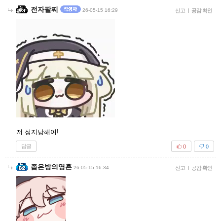
전자팔찌
26-05-15 16:29
신고
|
공감 확인
저 정지당해여!
답글
0
0
좁은방의영혼
26-05-15 16:34
신고
|
공감 확인