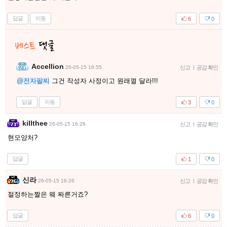
답글
이동
6
0
Accellion
26-05-15 16:55
신고
|
공감 확인
@전자팔찌
그건 작성자 사정이고 원래껄 달라!!!
답글
이동
3
0
killthee
26-05-15 16:26
신고
|
공감 확인
현모양처?
답글
1
0
신라
26-05-15 16:26
신고
|
공감 확인
절정하는짤은 웨 짜른거죠?
답글
6
0