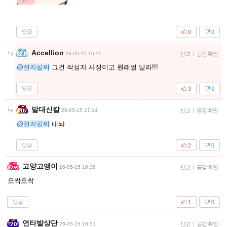
답글
0
0
Accellion
26-05-15 16:55
신고
|
공감 확인
@전자팔찌
그건 작성자 사정이고 원래껄 달라!!!
답글
3
0
말대신칼
26-05-15 17:14
신고
|
공감 확인
@전자팔찌
내놔
답글
2
0
고양고앵이
26-05-15 16:28
신고
|
공감 확인
오싹오싹
답글
1
0
연타발상단
26-05-15 16:31
신고
|
공감 확인