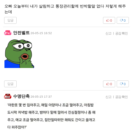
오빠 오늘부터 내가 살림하고 통장관리할께 반박할말 없다 저렇게 해주
는데
답글
0
0
안전벨트
26-05-15 16:52
신고
|
공감 확인
답글
0
0
수명단축
26-05-15 17:37
신고
|
공감 확인