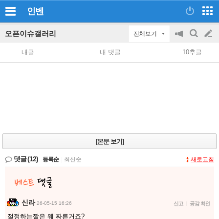
인벤
오픈이슈갤러리
전체보기
공
검
글
지
색
내글
내 댓글
10추글
on/off
쓰
기
[본문 보기]
댓글
(12)
등록순
|
최신순
새로고침
신라
26-05-15 16:26
신고
|
공감 확인
절정하는짤은 웨 짜른거죠?