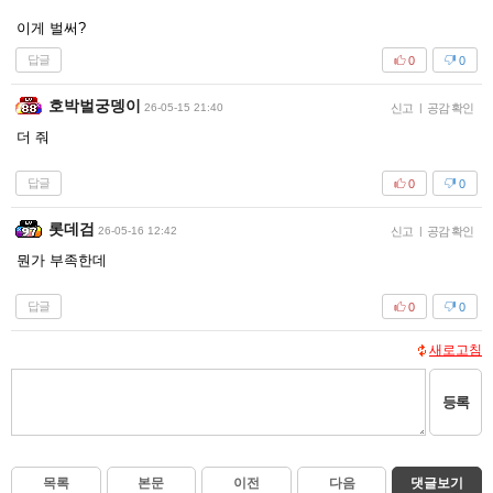
이게 벌써?
답글
0
0
호박벌궁뎅이
26-05-15 21:40
신고
|
공감 확인
더 줘
답글
0
0
롯데검
26-05-16 12:42
신고
|
공감 확인
뭔가 부족한데
답글
0
0
새로고침
등록
목록
본문
이전
다음
댓글보기