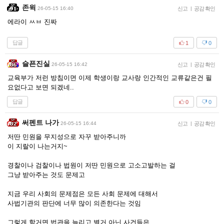
존윅
26-05-15 16:40
신고
|
공감 확인
에라이 ㅆㅂ 진짜
답글
1
0
슬픈진실
26-05-15 16:42
신고
|
공감 확인
교육부가 저런 방침이면 이제 학생이랑 교사랑 인간적인 교류같은건 필
요없다고 보면 되겠네..
답글
0
0
써펜트 나가
26-05-15 16:44
신고
|
공감 확인
저딴 민원을 무지성으로 자꾸 받아주니까
이 지랄이 나는거지~
경찰이나 검찰이나 법원이 저딴 민원으로 고소고발하는 걸
그냥 받아주는 것도 문제고
지금 우리 사회의 문제점은 모든 사회 문제에 대해서
사법기관의 판단에 너무 많이 의존한다는 것임
그렇게 할거면 법관을 늘리고 별거 아닌 사건들은