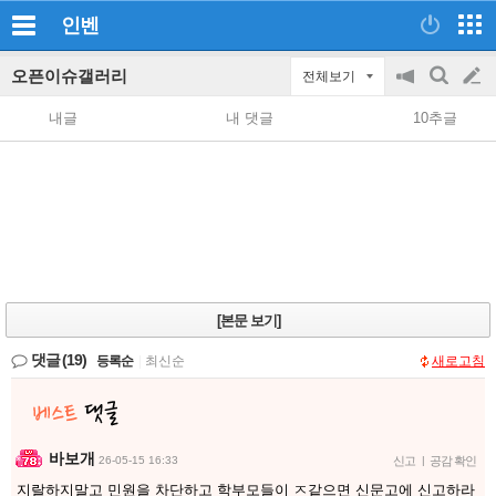
인벤
오픈이슈갤러리
전체보기
공
검
글
지
색
내글
내 댓글
10추글
on/off
쓰
기
[본문 보기]
댓글
(19)
등록순
|
최신순
새로고침
바보개
26-05-15 16:33
신고
|
공감 확인
지랄하지말고 민원을 차단하고 학부모들이 ㅈ같으면 신문고에 신고하라