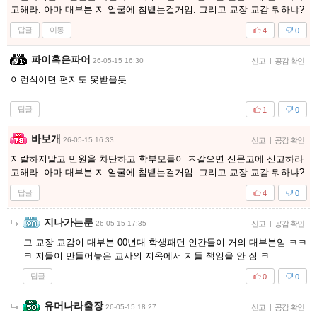
고해라. 아마 대부분 지 얼굴에 침벹는걸거임. 그리고 교장 교감 뭐하냐?
답글
이동
4
0
파이혹은파어
26-05-15 16:30
신고
|
공감 확인
이런식이면 편지도 못받을듯
답글
1
0
바보개
26-05-15 16:33
신고
|
공감 확인
지랄하지말고 민원을 차단하고 학부모들이 ㅈ같으면 신문고에 신고하라
고해라. 아마 대부분 지 얼굴에 침벹는걸거임. 그리고 교장 교감 뭐하냐?
답글
4
0
지나가는룬
26-05-15 17:35
신고
|
공감 확인
그 교장 교감이 대부분 00년대 학생패던 인간들이 거의 대부분임 ㅋㅋ
ㅋ 지들이 만들어놓은 교사의 지옥에서 지들 책임을 안 짐 ㅋ
답글
0
0
유머나라출장
26-05-15 18:27
신고
|
공감 확인