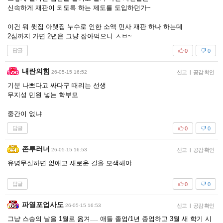
신속하게 재판이 되도록 하는 제도를 도입하던가~
이건 뭐 윗집 아랫집 누수로 인한 소액 민사 재판 하나 하는데
2심까지 가면 2년은 그냥 잡아먹으니 ㅅㅂ~
답글
0
0
내란의힘
26-05-15 16:52
신고
|
공감 확인
기분 나쁘다고 싸다구 때리는 선생
무지성 민원 넣는 학부모
중간이 없냐
답글
0
0
존투러너
26-05-15 16:53
신고
|
공감 확인
유명무실하면 없애고 새로운 길을 모색해야
답글
0
0
파열포업사도
26-05-15 16:53
신고
|
공감 확인
그냥 스승의 날을 1월로 옮겨.... 애들 졸업/1년 종업하고 3월 새 학기 시