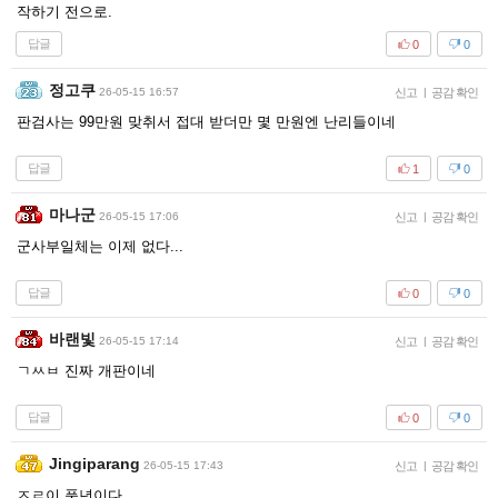
작하기 전으로.
답글
0
0
정고쿠
26-05-15 16:57
신고
|
공감 확인
판검사는 99만원 맞취서 접대 받더만 몇 만원엔 난리들이네
답글
1
0
마나군
26-05-15 17:06
신고
|
공감 확인
군사부일체는 이제 없다...
답글
0
0
바랜빛
26-05-15 17:14
신고
|
공감 확인
ㄱㅆㅂ 진짜 개판이네
답글
0
0
Jingiparang
26-05-15 17:43
신고
|
공감 확인
ㅈㄹ이 풍년이다