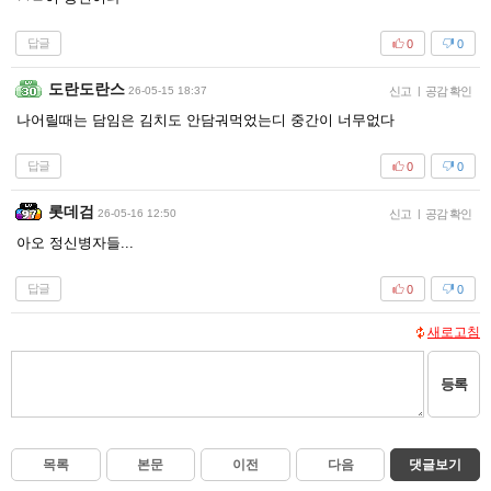
답글
0
0
도란도란스
26-05-15 18:37
신고
|
공감 확인
나어릴때는 담임은 김치도 안담궈먹었는디 중간이 너무없다
답글
0
0
롯데검
26-05-16 12:50
신고
|
공감 확인
아오 정신병자들...
답글
0
0
새로고침
등록
목록
본문
이전
다음
댓글보기