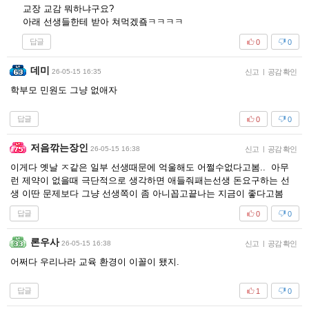
교장 교감 뭐하냐구요?
아래 선생들한테 받아 쳐먹겠죸ㅋㅋㅋㅋ
답글
0
0
데미
26-05-15 16:35
신고
|
공감 확인
학부모 민원도 그냥 없애자
답글
0
0
저음깎는장인
26-05-15 16:38
신고
|
공감 확인
이게다 옛날 ㅈ같은 일부 선생때문에 억울해도 어쩔수없다고봄.. 아무
런 제약이 없을때 극단적으로 생각하면 애들줘패는선생 돈요구하는 선
생 이딴 문제보다 그냥 선생쪽이 좀 아니꼽고끝나는 지금이 좋다고봄
답글
0
0
론우사
26-05-15 16:38
신고
|
공감 확인
어쩌다 우리나라 교육 환경이 이꼴이 됐지.
답글
1
0