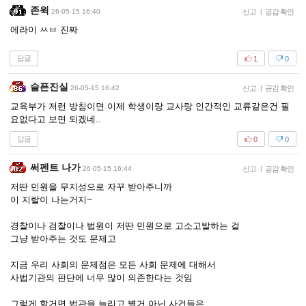
존윅
26-05-15 16:40
신고
|
공감 확인
에라이 ㅆㅂ 진짜
답글
1
0
슬픈진실
26-05-15 16:42
신고
|
공감 확인
교육부가 저런 방침이면 이제 학생이랑 교사랑 인간적인 교류같은건 필
요없다고 보면 되겠네..
답글
0
0
써펜트 나가
26-05-15 16:44
신고
|
공감 확인
저딴 민원을 무지성으로 자꾸 받아주니까
이 지랄이 나는거지~
경찰이나 검찰이나 법원이 저딴 민원으로 고소고발하는 걸
그냥 받아주는 것도 문제고
지금 우리 사회의 문제점은 모든 사회 문제에 대해서
사법기관의 판단에 너무 많이 의존한다는 것임
그렇게 할거면 법관을 늘리고 별거 아닌 사건들은