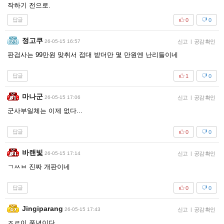
작하기 전으로.
답글
0
0
정고쿠
26-05-15 16:57
신고
|
공감 확인
판검사는 99만원 맞취서 접대 받더만 몇 만원엔 난리들이네
답글
1
0
마나군
26-05-15 17:06
신고
|
공감 확인
군사부일체는 이제 없다...
답글
0
0
바랜빛
26-05-15 17:14
신고
|
공감 확인
ㄱㅆㅂ 진짜 개판이네
답글
0
0
Jingiparang
26-05-15 17:43
신고
|
공감 확인
ㅈㄹ이 풍년이다