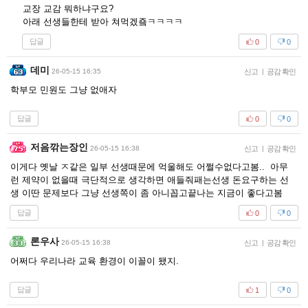
교장 교감 뭐하냐구요?
아래 선생들한테 받아 쳐먹겠죸ㅋㅋㅋㅋ
답글
0
0
데미
26-05-15 16:35
신고
|
공감 확인
학부모 민원도 그냥 없애자
답글
0
0
저음깎는장인
26-05-15 16:38
신고
|
공감 확인
이게다 옛날 ㅈ같은 일부 선생때문에 억울해도 어쩔수없다고봄.. 아무
런 제약이 없을때 극단적으로 생각하면 애들줘패는선생 돈요구하는 선
생 이딴 문제보다 그냥 선생쪽이 좀 아니꼽고끝나는 지금이 좋다고봄
답글
0
0
론우사
26-05-15 16:38
신고
|
공감 확인
어쩌다 우리나라 교육 환경이 이꼴이 됐지.
답글
1
0