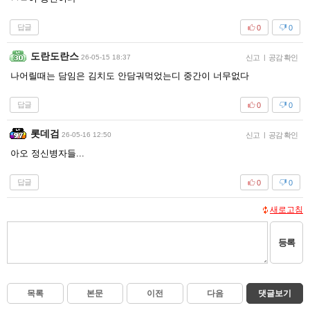
답글
0
0
도란도란스
26-05-15 18:37
신고
|
공감 확인
나어릴때는 담임은 김치도 안담궈먹었는디 중간이 너무없다
답글
0
0
롯데검
26-05-16 12:50
신고
|
공감 확인
아오 정신병자들...
답글
0
0
새로고침
등록
목록
본문
이전
다음
댓글보기