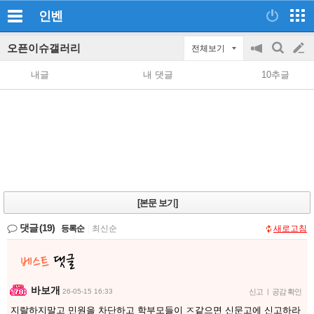
인벤
오픈이슈갤러리
전체보기
공
검
글
지
색
내글
내 댓글
10추글
on/off
쓰
기
[본문 보기]
댓글
(19)
등록순
|
최신순
새로고침
바보개
26-05-15 16:33
신고
|
공감 확인
지랄하지말고 민원을 차단하고 학부모들이 ㅈ같으면 신문고에 신고하라