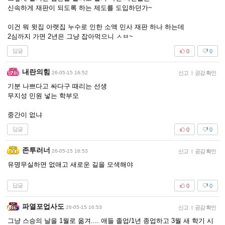
신속하게 재판이 되도록 하는 제도를 도입하던가~
이건 뭐 윗집 아랫집 누수로 인한 소액 민사 재판 하나 하는데
2심까지 가면 2년은 그냥 잡아먹으니 ㅅㅂ~
답글
0
0
내란의힘
26-05-15 16:52
신고
|
공감 확인
기분 나쁘다고 싸다구 때리는 선생
무지성 민원 넣는 학부모
중간이 없냐
답글
0
0
존투러너
26-05-15 16:53
신고
|
공감 확인
유명무실하면 없애고 새로운 길을 모색해야
답글
0
0
파열포업사도
26-05-15 16:53
신고
|
공감 확인
그냥 스승의 날을 1월로 옮겨.... 애들 졸업/1년 종업하고 3월 새 학기 시