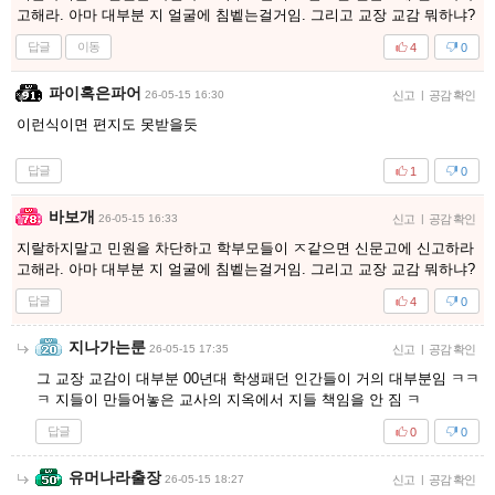
고해라. 아마 대부분 지 얼굴에 침벹는걸거임. 그리고 교장 교감 뭐하냐?
답글
이동
4
0
파이혹은파어
26-05-15 16:30
신고
|
공감 확인
이런식이면 편지도 못받을듯
답글
1
0
바보개
26-05-15 16:33
신고
|
공감 확인
지랄하지말고 민원을 차단하고 학부모들이 ㅈ같으면 신문고에 신고하라
고해라. 아마 대부분 지 얼굴에 침벹는걸거임. 그리고 교장 교감 뭐하냐?
답글
4
0
지나가는룬
26-05-15 17:35
신고
|
공감 확인
그 교장 교감이 대부분 00년대 학생패던 인간들이 거의 대부분임 ㅋㅋ
ㅋ 지들이 만들어놓은 교사의 지옥에서 지들 책임을 안 짐 ㅋ
답글
0
0
유머나라출장
26-05-15 18:27
신고
|
공감 확인