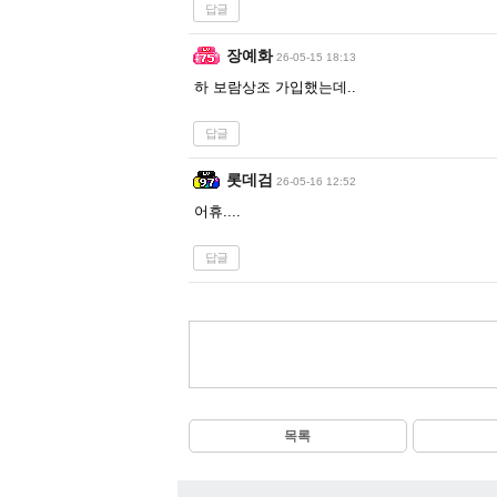
답글
장예화
26-05-15 18:13
하 보람상조 가입했는데..
답글
롯데검
26-05-16 12:52
어휴....
답글
목록