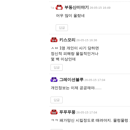
부동산이야기
26-05-15 16:49
어우 많이 올랐네
답글
키스모리
26-05-15 16:36
ㅅㅂ 1명 개인이 사기 당하면
정신적 피해랑 물질적인거나
몇 백 이상인데
답글
그레이션블루
26-05-15 17:04
개인정보는 이제 공공재야......
답글
푸푸푸풍
26-05-15 17:04
ㅋㅋ 패가망신 시킬정도로 때려야지. 물렁물렁