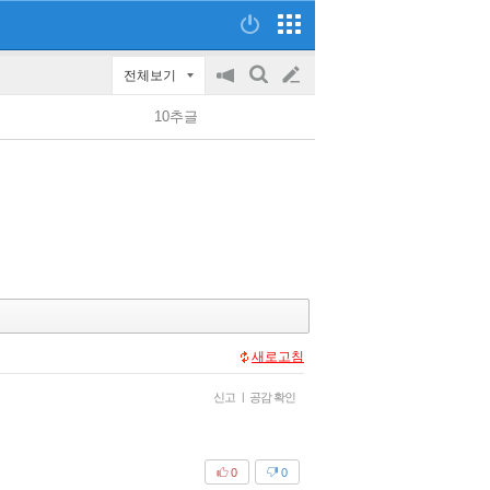
전체보기
공
검
글
지
색
10추글
on/off
쓰
기
새로고침
신고
|
공감 확인
0
0