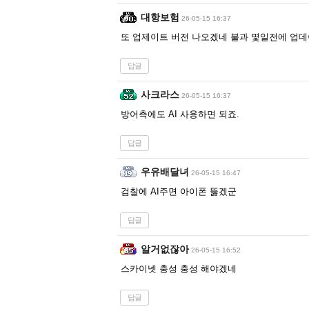
대항보험
26-05-15 16:37
또 업제이트 버전 나오겠네 불과 몇일전에 업
답글
사크라스
26-05-15 16:37
방어측에도 AI 사용하면 되죠.
답글
우유배달녀
26-05-15 16:47
검찰에 AI주면 아이폰 뚫겠군
답글
알거없잖아
26-05-15 16:52
스카이넷 충성 충성 해야겠네
답글