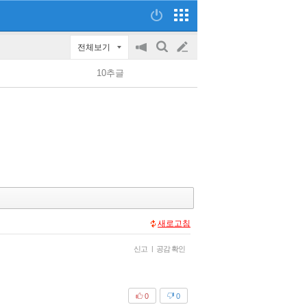
전체보기
공
검
글
지
색
10추글
on/off
쓰
기
새로고침
신고
|
공감 확인
0
0