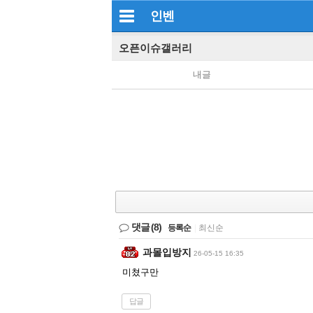
인벤
오픈이슈갤러리
내글
댓글
(8)
등록순
|
최신순
과몰입방지
26-05-15 16:35
미쳤구만
답글