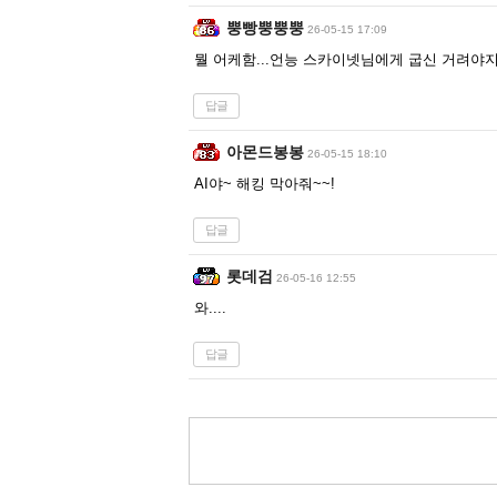
뿡빵뿡뿡뿡
26-05-15 17:09
뭘 어케함...언능 스카이넷님에게 굽신 거려야
답글
아몬드봉봉
26-05-15 18:10
AI야~ 해킹 막아줘~~!
답글
롯데검
26-05-16 12:55
와....
답글