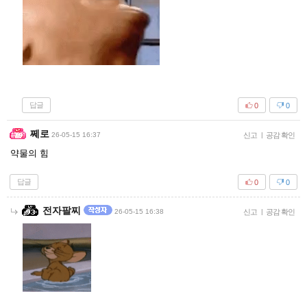
답글
0
0
쩨로
26-05-15 16:37
신고
|
공감 확인
약물의 힘
답글
0
0
전자팔찌
26-05-15 16:38
신고
|
공감 확인