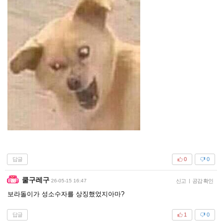
답글
0
0
쿨구레구
26-05-15 16:47
신고
|
공감 확인
보라돌이가 성소수자를 상징했었지아마?
답글
1
0