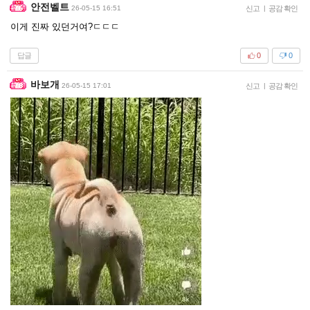
안전벨트
26-05-15 16:51
신고
|
공감 확인
이게 진짜 있던거여?ㄷㄷㄷ
답글
0
0
바보개
26-05-15 17:01
신고
|
공감 확인