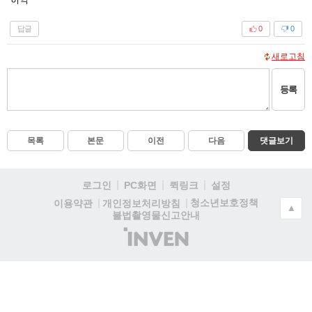
답글
0
0
새로고침
등록
목록
본문
이전
다음
댓글보기
로그인
PC화면
퀵링크
설정
청소년보호정책
이용약관
개인정보처리방침
▲
불법촬영물신고안내
(주)
인
벤