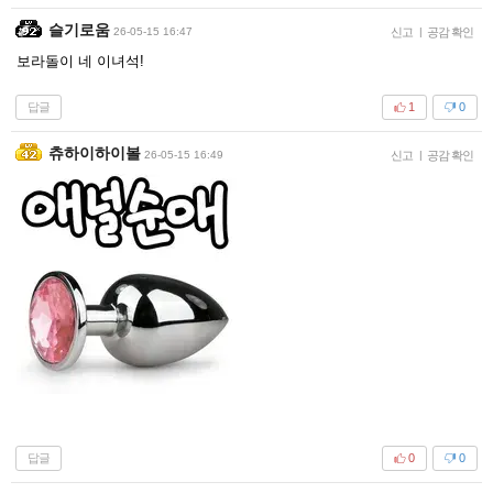
슬기로움
26-05-15 16:47
신고
|
공감 확인
보라돌이 네 이녀석!
답글
1
0
츄하이하이볼
26-05-15 16:49
신고
|
공감 확인
답글
0
0