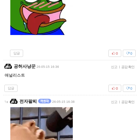
답글
0
0
공허사냥꾼
26-05-15 16:36
신고
|
공감 확인
애널리스트
답글
0
0
전자팔찌
26-05-15 16:38
신고
|
공감 확인