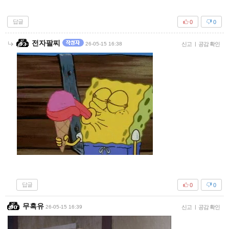
답글
0
0
전자팔찌
26-05-15 16:38
신고
|
공감 확인
답글
0
0
무흑유
26-05-15 16:39
신고
|
공감 확인