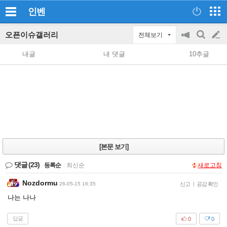
인벤
오픈이슈갤러리
전체보기
공
검
글
지
색
내글
내 댓글
10추글
on/off
쓰
기
[본문 보기]
댓글
(23)
등록순
|
최신순
새로고침
Nozdormu
26-05-15 16:35
신고
|
공감 확인
나는 나나
답글
0
0