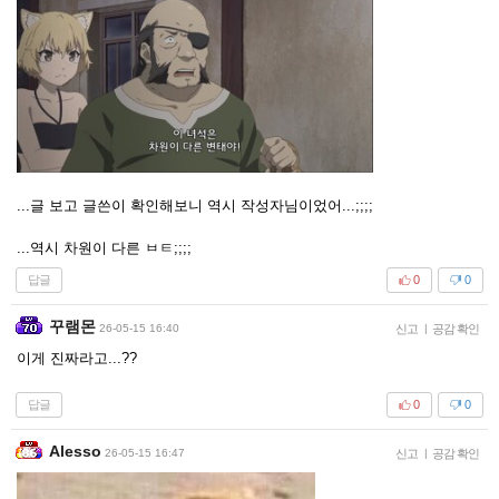
...글 보고 글쓴이 확인해보니 역시 작성자님이었어...;;;;
...역시 차원이 다른 ㅂㅌ;;;;
답글
0
0
꾸램몬
26-05-15 16:40
신고
|
공감 확인
이게 진짜라고...??
답글
0
0
Alesso
26-05-15 16:47
신고
|
공감 확인