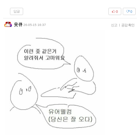
답글
0
0
읏큐
26-05-15 16:37
신고
|
공감 확인