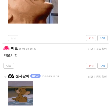
답글
0
0
쩨로
26-05-15 16:37
신고
|
공감 확인
약물의 힘
답글
0
0
전자팔찌
26-05-15 16:38
신고
|
공감 확인