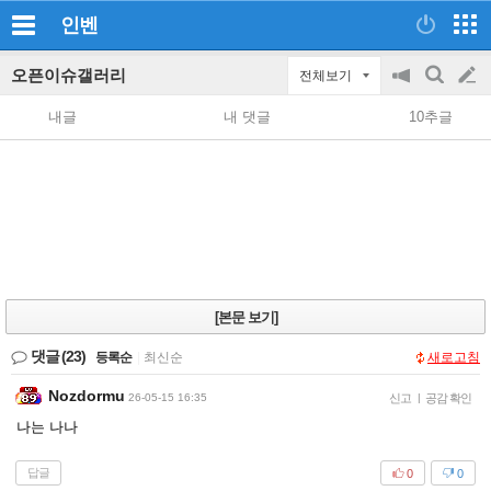
인벤
오픈이슈갤러리
전체보기
공
검
글
지
색
내글
내 댓글
10추글
on/off
쓰
기
[본문 보기]
댓글
(23)
등록순
|
최신순
새로고침
Nozdormu
26-05-15 16:35
신고
|
공감 확인
나는 나나
답글
0
0