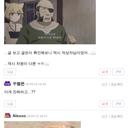
...글 보고 글쓴이 확인해보니 역시 작성자님이었어...;;;;
...역시 차원이 다른 ㅂㅌ;;;;
답글
0
0
꾸램몬
26-05-15 16:40
신고
|
공감 확인
이게 진짜라고...??
답글
0
0
Alesso
26-05-15 16:47
신고
|
공감 확인