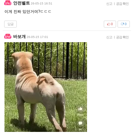
안전벨트
26-05-15 16:51
신고
|
공감 확인
이게 진짜 있던거여?ㄷㄷㄷ
답글
0
0
바보개
26-05-15 17:01
신고
|
공감 확인