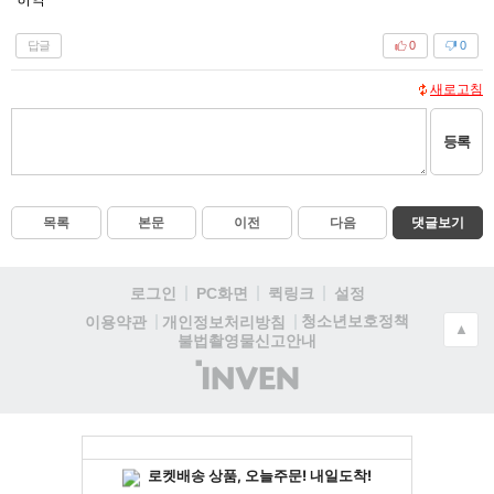
답글
0
0
새로고침
등록
목록
본문
이전
다음
댓글보기
로그인
PC화면
퀵링크
설정
청소년보호정책
이용약관
개인정보처리방침
▲
불법촬영물신고안내
(주)
인
벤