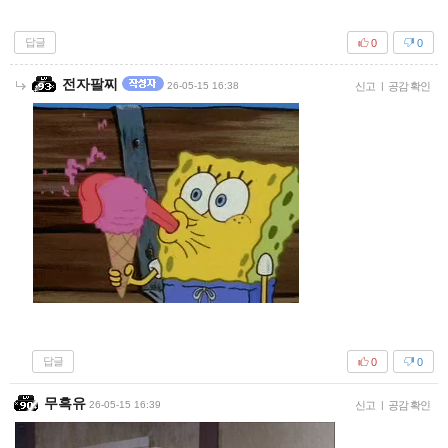
답글
0
0
전자팔찌
26-05-15 16:38
신고
|
공감 확인
답글
0
0
무흑유
26-05-15 16:39
신고
|
공감 확인