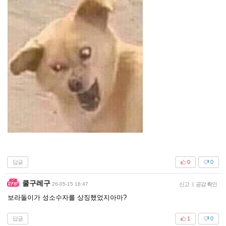
답글
0
0
쿨구레구
26-05-15 16:47
신고
|
공감 확인
보라돌이가 성소수자를 상징했었지아마?
답글
1
0