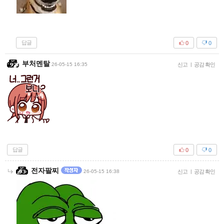
답글
0
0
부처멘탈
26-05-15 16:35
신고
|
공감 확인
답글
0
0
전자팔찌
26-05-15 16:38
신고
|
공감 확인