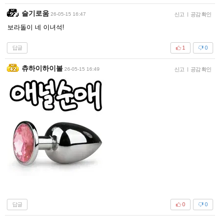
슬기로움
26-05-15 16:47
신고
|
공감 확인
보라돌이 네 이녀석!
답글
1
0
츄하이하이볼
26-05-15 16:49
신고
|
공감 확인
답글
0
0