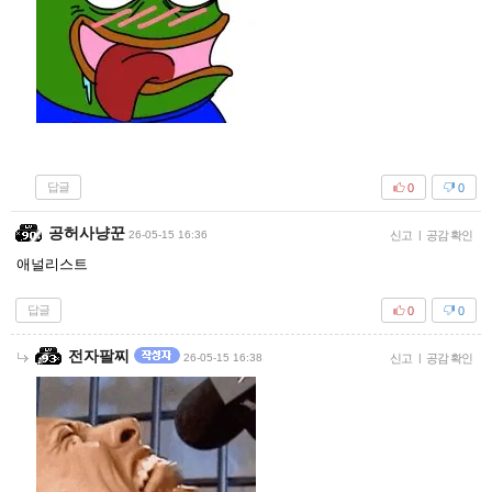
답글
0
0
공허사냥꾼
26-05-15 16:36
신고
|
공감 확인
애널리스트
답글
0
0
전자팔찌
26-05-15 16:38
신고
|
공감 확인