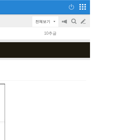
전체보기
공
검
글
지
색
10추글
on/off
쓰
기