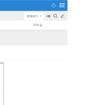
전체보기
공
검
글
지
색
10추글
on/off
쓰
기