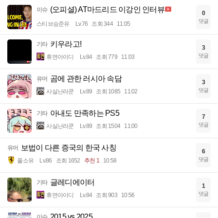
(오피셜) AT마드리드 이강인 인터뷰
이슈
0
댓글
스티브승준유
Lv.76
조회 344
11:05
키우라고!
기타
3
댓글
휴면아이디
Lv.84
조회 779
11:03
곰에 관한 러시아 속담
유머
3
댓글
사실난라쿤
Lv.89
조회 1085
11:02
아내도 만족하는 PS5
기타
7
댓글
사실난라쿤
Lv.89
조회 1504
11:00
보법이 다른 증국의 한국 사칭
유머
6
댓글
풀소유
Lv.86
조회 1652
추천 1
10:58
글레디에이터
기타
1
댓글
휴면아이디
Lv.84
조회 903
10:56
2015 vs 2025
이슈