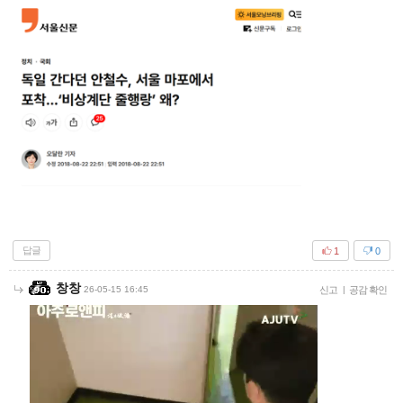
답글
1
0
창창
26-05-15 16:45
신고
|
공감 확인