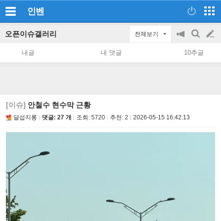
인벤
오픈이슈갤러리
전체보기
공
검
글
지
색
내글
내 댓글
10추글
on/off
쓰
기
[이슈]
안철수 현수막 근황
달섭지롱
댓글: 27 개
조회:
5720
추천:
2
2026-05-15 16:42:13