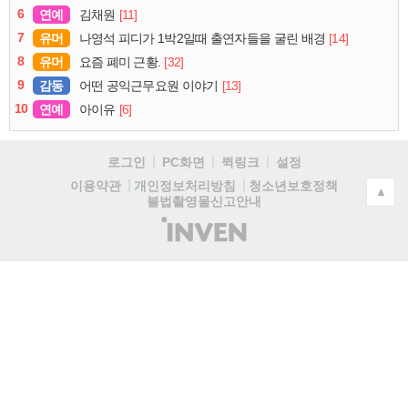
6
연예
[11]
김채원
7
유머
[14]
나영석 피디가 1박2일때 출연자들을 굴린 배경
8
유머
[32]
요즘 폐미 근황.
9
감동
[13]
어떤 공익근무요원 이야기
10
연예
[6]
아이유
로그인
PC화면
퀵링크
설정
청소년보호정책
이용약관
개인정보처리방침
▲
불법촬영물신고안내
(주)
인
벤