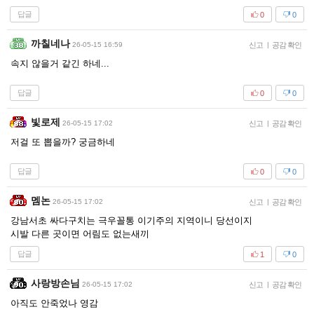
답글
0
0
까칠네나
26-05-15 16:59
신고
|
공감 확인
속지 않을거 같긴 하네...
답글
0
0
빛로제
26-05-15 17:02
신고
|
공감 확인
저걸 또 뽑을까? 궁금하네
답글
0
0
멤논
26-05-15 17:02
신고
|
공감 확인
강남서초 싸다구치는 극우꼴통 이기주의 지역이니 당선이지
시발 다른 곳이면 어림도 없는새끼
답글
1
0
사랑방손님
26-05-15 17:02
신고
|
공감 확인
아직도 안죽었나 영감