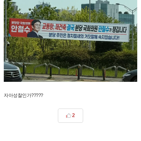
자아성찰인가?????
2