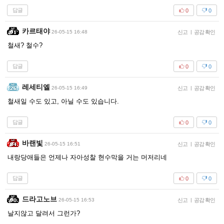
답글
0
0
카르태야
26-05-15 16:48
신고
|
공감 확인
철새? 철수?
답글
0
0
레세티엘
26-05-15 16:49
신고
|
공감 확인
철새일 수도 있고, 아닐 수도 있습니다.
답글
0
0
바랜빛
26-05-15 16:51
신고
|
공감 확인
내랑당애들은 언제나 자아성찰 현수막을 거는 머저리네
답글
0
0
드라고노브
26-05-15 16:53
신고
|
공감 확인
날지않고 달려서 그런가?