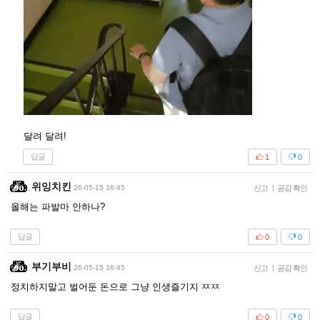
달려 달려!
답글
1
0
위잉치킨
26-05-15 16:45
신고
|
공감 확인
올해는 파발마 안하나?
답글
0
0
부기부비
26-05-15 16:45
신고
|
공감 확인
정치하지말고 벌어둔 돈으로 그냥 인생즐기지 ㅉㅉ
답글
0
0