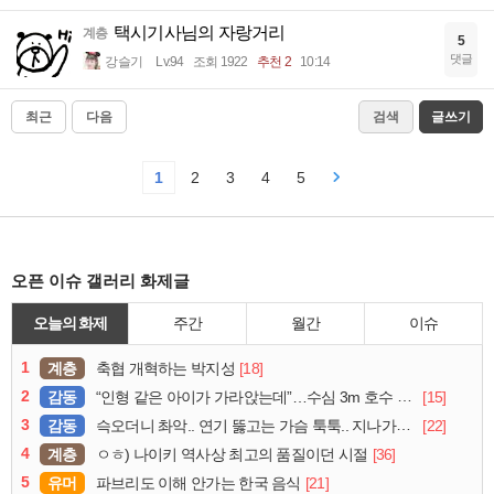
택시기사님의 자랑거리
계층
5
댓글
강슬기
Lv.94
조회 1922
추천 2
10:14
최근
다음
검색
글쓰기
1
2
3
4
5
오픈 이슈 갤러리 화제글
오늘의 화제
주간
월간
이슈
1
계층
[18]
축협 개혁하는 박지성
2
감동
[15]
“인형 같은 아이가 가라앉는데”…수심 3m 호수 뛰어든 60대 의인
3
감동
[22]
슥오더니 촤악.. 연기 뚫고는 가슴 툭툭.. 지나가던 아재의 정체
4
계층
[36]
ㅇㅎ) 나이키 역사상 최고의 품질이던 시절
5
유머
[21]
파브리도 이해 안가는 한국 음식