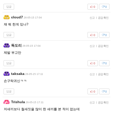
답글
0
0
cloud7
26-05-15 17:04
신고
|
공감 확인
쟤 뭐 한게 있나?
답글
0
0
독도리
26-05-15 17:04
신고
|
공감 확인
제발 부고만
답글
0
0
taksaka
26-05-15 17:11
신고
|
공감 확인
손구락귀신ㅋㅋ
답글
0
0
Trishula
26-05-15 17:11
신고
|
공감 확인
저새끼보다 철새짓을 많이 한 새끼를 본 적이 없는데