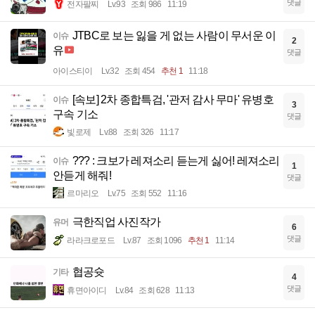
댓글
전자팔찌
Lv.93
조회 986
11:19
JTBC로 보는 잃을 게 없는 사람이 무서운 이
이슈
2
유
댓글
아이스티이
Lv.32
조회 454
추천 1
11:18
[속보] 2차 종합특검, '관저 감사 무마' 유병호
이슈
3
구속 기소
댓글
빛로제
Lv.88
조회 326
11:17
??? : 크보가 레져소리 듣는게 싫어! 레져소리
이슈
1
안듣게 해줘!
댓글
르마리오
Lv.75
조회 552
11:16
극한직업 사진작가
유머
6
댓글
라라크로포드
Lv.87
조회 1096
추천 1
11:14
협공슛
기타
4
댓글
휴면아이디
Lv.84
조회 628
11:13