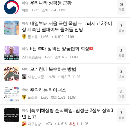
우리나라 성평등 근황
이슈
25
댓글
히롣
Lv.15
조회 1294
11:10
내일부터 서울 극한 폭염 누그러지고 2주이
이슈
7
상 계속된 열대야도 줄어들 전망
댓글
풀소유
Lv.86
조회 912
11:09
6선 추대 정의선 양궁협회 회장
이슈
3
댓글
스티브승준유
Lv.76
조회 482
11:09
모기한테 복수하는 방법
유머
2
댓글
사실난라쿤
Lv.89
조회 817
11:08
추락하는 하이닉스
유머
8
댓글
풀소유
Lv.86
조회 1533
11:08
[속보]채상병 순직책임...임성근 2심도 징역3
이슈
7
년 선고
댓글
왜구김당
Lv.73
조회 615
추천 1
11:05