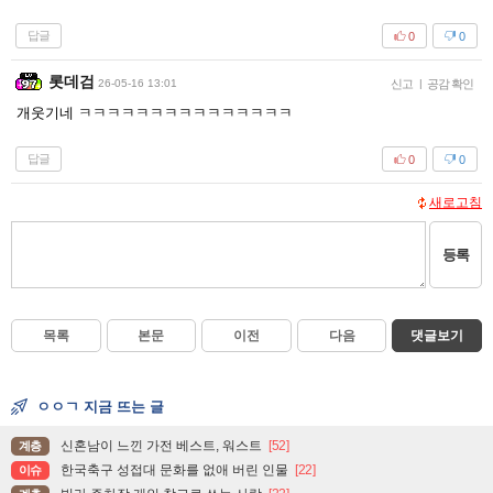
답글
0
0
롯데검
26-05-16 13:01
신고
|
공감 확인
개웃기네 ㅋㅋㅋㅋㅋㅋㅋㅋㅋㅋㅋㅋㅋㅋㅋ
답글
0
0
새로고침
등록
목록
본문
이전
다음
댓글보기
ㅇㅇㄱ 지금 뜨는 글
신혼남이 느낀 가전 베스트, 워스트
[52]
계층
한국축구 성접대 문화를 없애 버린 인물
[22]
이슈