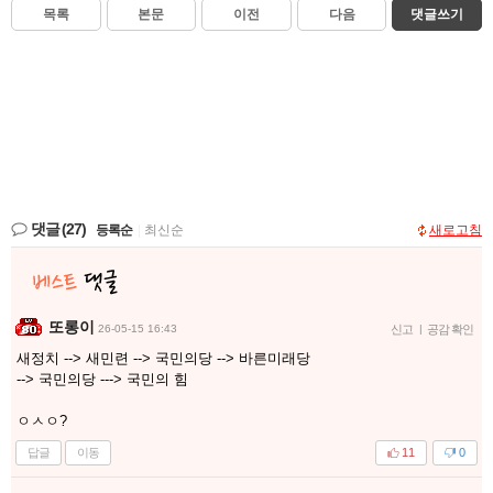
목록
본문
이전
다음
댓글쓰기
댓글
(27)
등록순
|
최신순
새로고침
또롱이
26-05-15 16:43
신고
|
공감 확인
새정치 --> 새민련 --> 국민의당 --> 바른미래당
--> 국민의당 ---> 국민의 힘
ㅇㅅㅇ?
답글
이동
11
0