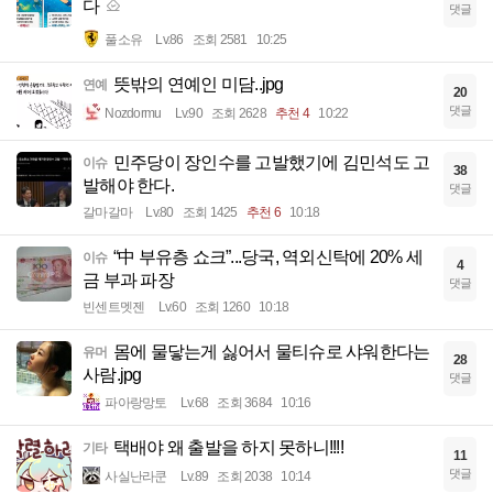
다
댓글
풀소유
Lv.86
조회 2581
10:25
뜻밖의 연예인 미담..jpg
연예
20
댓글
Nozdormu
Lv.90
조회 2628
추천 4
10:22
민주당이 장인수를 고발했기에 김민석도 고
이슈
38
발해야 한다.
댓글
갈마갈마
Lv.80
조회 1425
추천 6
10:18
“中 부유층 쇼크”...당국, 역외신탁에 20% 세
이슈
4
금 부과 파장
댓글
빈센트멧젠
Lv.60
조회 1260
10:18
몸에 물닿는게 싫어서 물티슈로 샤워한다는
유머
28
사람.jpg
댓글
파아랑망토
Lv.68
조회 3684
10:16
택배야 왜 출발을 하지 못하니!!!!
기타
11
댓글
사실난라쿤
Lv.89
조회 2038
10:14