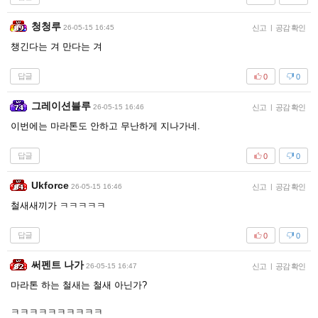
청청루
26-05-15 16:45
신고
|
공감 확인
챙긴다는 겨 만다는 겨
답글
0
0
그레이션블루
26-05-15 16:46
신고
|
공감 확인
이번에는 마라톤도 안하고 무난하게 지나가네.
답글
0
0
Ukforce
26-05-15 16:46
신고
|
공감 확인
철새새끼가 ㅋㅋㅋㅋㅋ
답글
0
0
써펜트 나가
26-05-15 16:47
신고
|
공감 확인
마라톤 하는 철새는 철새 아닌가?
ㅋㅋㅋㅋㅋㅋㅋㅋㅋㅋ