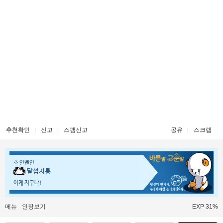
추천확인
신고
스팸신고
공유
스크랩
초 인벤인
달섭지롱
이게 지구냐!
메뉴
인장보기
EXP 31%