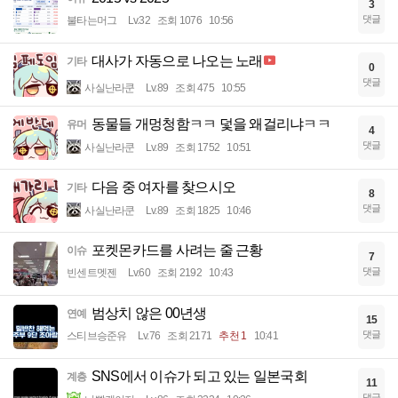
3
댓글
불타는머그
Lv.32
조회 1076
10:56
대사가 자동으로 나오는 노래
기타
0
댓글
사실난라쿤
Lv.89
조회 475
10:55
동물들 개멍청함ㅋㅋ 덫을 왜걸리냐ㅋㅋ
유머
4
댓글
사실난라쿤
Lv.89
조회 1752
10:51
다음 중 여자를 찾으시오
기타
8
댓글
사실난라쿤
Lv.89
조회 1825
10:46
포켓몬카드를 사려는 줄 근황
이슈
7
댓글
빈센트멧젠
Lv.60
조회 2192
10:43
범상치 않은 00년생
연예
15
댓글
스티브승준유
Lv.76
조회 2171
추천 1
10:41
SNS에서 이슈가 되고 있는 일본국회
계층
11
댓글