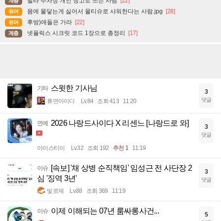
빌라 주차장 개인 창고로 쓰는 사람
[22]
계층
몸에 물닿는게 싫어서 물티슈로 샤워한다는 사람.jpg
[28]
유머
후방)애들은 가라
[22]
유머
넷플릭스 시크릿 코드 1장으로 총정리
[17]
계층
스윗한 기사님
기타
3
댓글
휴면아이디
Lv.84
조회 413
11:20
2026 나랑드사이다 X 리센느 [나랑드로 와]
연예
3
댓글
아이스티이
Lv.32
조회 192
추천 1
11:19
[속보] '채 상병 순직책임' 임성근 전 사단장 2
이슈
3
심 '징역 3년'
댓글
빛로제
Lv.88
조회 369
11:19
이제 이해되는 07년 룸싸롱사건...
이슈
5