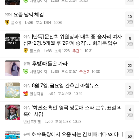
너빨갱이지
Lv.86
조회 2234
10:36
요즘 날씨 체감
유머
10
댓글
풀소유
Lv.86
조회 1294
10:36
[단독] 문진희 위원장과 '대회 중' 술자리 여자
이슈
5
심판 2명, 5개월 후 '2단계 승격' … 회의록 입수
댓글
풀소유
Lv.86
조회 1226
추천 1
10:31
후방)애들은 가라
유머
22
댓글
너빨갱이지
Lv.86
조회 3157
추천 2
10:30
8월 7일, 금요일 간추린 아침뉴스
이슈
2
댓글
달섭지롱
Lv.94
조회 568
10:29
'최연소 흑인' 영국 명문대 스타 교수, 표절 의
이슈
4
혹에 사임
댓글
빈센트멧젠
Lv.60
조회 1578
10:28
해수욕장에서 오줌 싸는 건 비매너다 vs 아니
유머
50