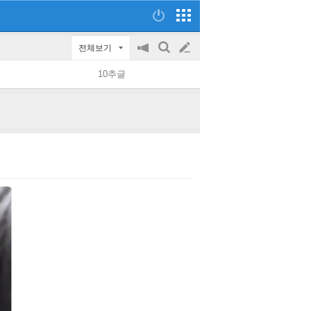
전체보기
공
검
글
지
색
10추글
on/off
쓰
기