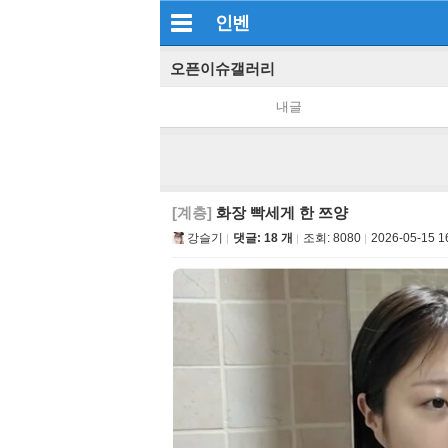
인벤
오픈이슈갤러리
내글
[계층]
화장 빡세게 한 쯔양
강슬기
댓글: 18 개
조회:
8080
2026-05-15 1