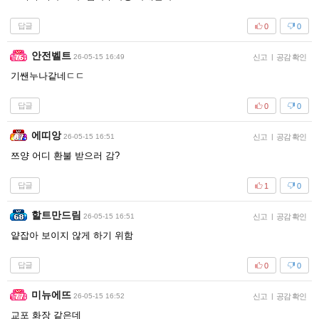
답글
0
0
안전벨트
26-05-15 16:49
신고
|
공감 확인
기쌘누나같네ㄷㄷ
답글
0
0
에띠앙
26-05-15 16:51
신고
|
공감 확인
쯔양 어디 환불 받으러 감?
답글
1
0
할트만드림
26-05-15 16:51
신고
|
공감 확인
얕잡아 보이지 않게 하기 위함
답글
0
0
미뉴에뜨
26-05-15 16:52
신고
|
공감 확인
교포 화장 같은데