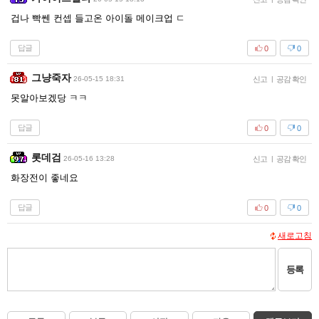
겁나 빡쎈 컨셉 들고온 아이돌 메이크업 ㄷ
답글
0
0
그냥죽자
26-05-15 18:31
신고
|
공감 확인
못알아보겠당 ㅋㅋ
답글
0
0
롯데검
26-05-16 13:28
신고
|
공감 확인
화장전이 좋네요
답글
0
0
새로고침
등록