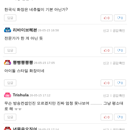
한국식 화장은 네츄럴이 기본 아닌가?
답글
0
0
리바이브헤븐
26-05-15 16:58
신고
|
공감 확인
전문가가 한 게 아닌 듯
답글
0
0
뿡빵뿡뿡뿡
26-05-15 17:05
신고
|
공감 확인
아이돌 스타일 화장이네
답글
0
0
Trishula
26-05-15 17:12
신고
|
공감 확인
무슨 방송컨셉인진 모르겠지만 진짜 엄청 못나보여 .......... 그냥 평소대
로 해 ㅜㅜ
답글
0
0
년묶은오징어
26-05-15 17:14
신고
|
공감 확인