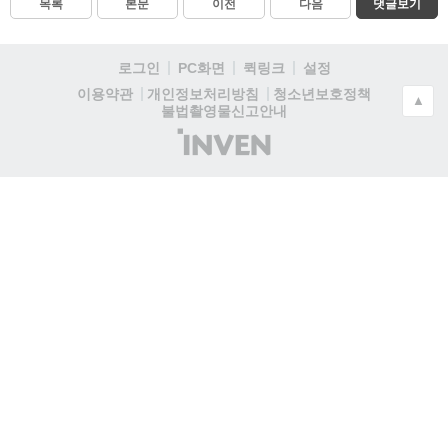
목록
본문
이전
다음
댓글보기
로그인
PC화면
퀵링크
설정
청소년보호정책
이용약관
개인정보처리방침
▲
불법촬영물신고안내
(주)
인
벤