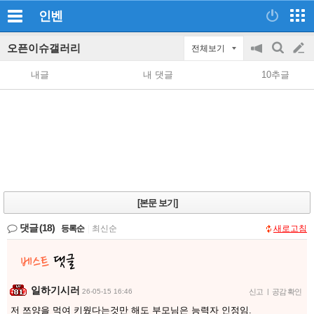
인벤
오픈이슈갤러리
전체보기
공
검
글
지
색
내글
내 댓글
10추글
on/off
쓰
기
[본문 보기]
댓글
(18)
등록순
|
최신순
새로고침
일하기시러
26-05-15 16:46
신고
|
공감 확인
저 쯔양을 먹여 키웠다는것만 해도 부모님은 능력자 인정임.