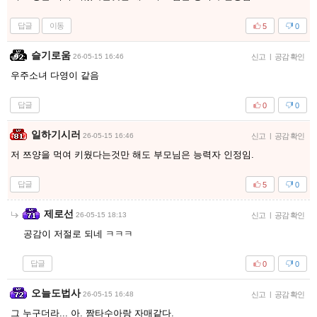
답글
이동
5
0
슬기로움
26-05-15 16:46
신고
|
공감 확인
우주소녀 다영이 같음
답글
0
0
일하기시러
26-05-15 16:46
신고
|
공감 확인
저 쯔양을 먹여 키웠다는것만 해도 부모님은 능력자 인정임.
답글
5
0
제로선
26-05-15 18:13
신고
|
공감 확인
공감이 저절로 되네 ㅋㅋㅋ
답글
0
0
오늘도법사
26-05-15 16:48
신고
|
공감 확인
그 누구더라... 아. 짬타수아랑 자매같다.