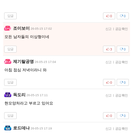
답글
0
0
조이보이
26-05-15 17:02
신고
|
공감 확인
모든 남자들의 이상형이네
답글
3
0
제기랄공명
26-05-15 17:04
신고
|
공감 확인
아침 점심 저녁이라니 와
답글
0
0
독도리
26-05-15 17:11
신고
|
공감 확인
현모양처라고 부르고 있어요
답글
0
0
로드데나
26-05-15 17:19
신고
|
공감 확인