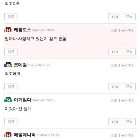
최고다!!
답글
0
0
케를로스
26-05-15 18:00
신고
|
공감 확인
얼마나 사랑하고 있는지 감도 안옴
답글
3
0
롯데검
26-05-16 13:29
신고
|
공감 확인
최고에요
답글
0
0
이거맞다
26-05-16 14:16
신고
|
공감 확인
여깄다 간 쓸개
답글
0
0
메탈매니악
26-05-16 14:35
신고
|
공감 확인