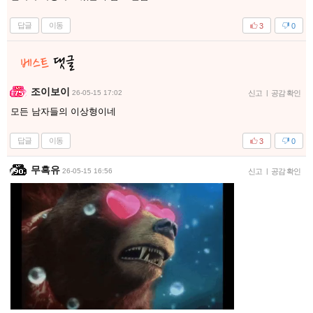
답글
이동
3
0
조이보이
26-05-15 17:02
신고
|
공감 확인
모든 남자들의 이상형이네
답글
이동
3
0
무흑유
26-05-15 16:56
신고
|
공감 확인