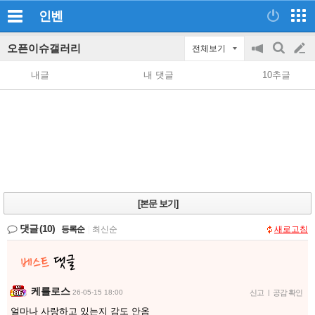
인벤
오픈이슈갤러리
전체보기
공
검
글
지
색
내글
내 댓글
10추글
on/off
쓰
기
[본문 보기]
댓글
(10)
등록순
|
최신순
새로고침
케를로스
26-05-15 18:00
신고
|
공감 확인
얼마나 사랑하고 있는지 감도 안옴