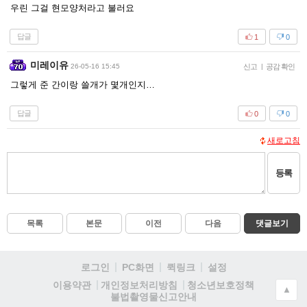
우린 그걸 현모양처라고 불러요
답글
1
0
미레이유
26-05-16 15:45
신고
|
공감 확인
그렇게 준 간이랑 쓸개가 몇개인지…
답글
0
0
새로고침
등록
목록
본문
이전
다음
댓글보기
로그인
PC화면
퀵링크
설정
청소년보호정책
이용약관
개인정보처리방침
▲
불법촬영물신고안내