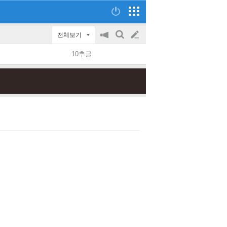
전체보기
공
검
글
지
색
10추글
on/off
쓰
기