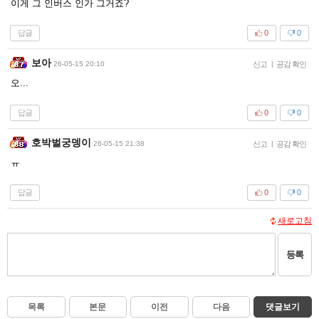
이게 그 인버스 인가 그거죠?
답글
0
0
보아
26-05-15 20:10
신고
|
공감 확인
오...
답글
0
0
호박벌궁뎅이
26-05-15 21:38
신고
|
공감 확인
ㅠ
답글
0
0
새로고침
등록
목록
본문
이전
다음
댓글보기