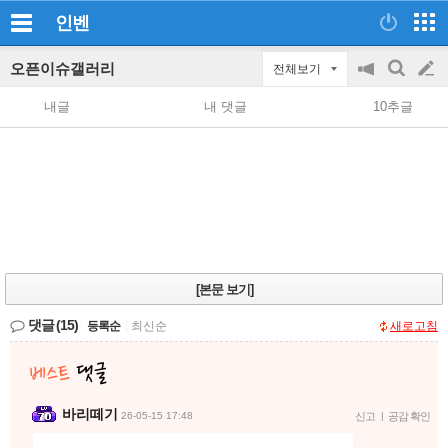
인벤
오픈이슈갤러리
전체보기
공
검
글
지
색
내글
내 댓글
10추글
on/off
쓰
기
[본문 보기]
댓글
(15)
등록순
|
최신순
새로고침
바리떼기
26-05-15 17:48
신고
|
공감 확인