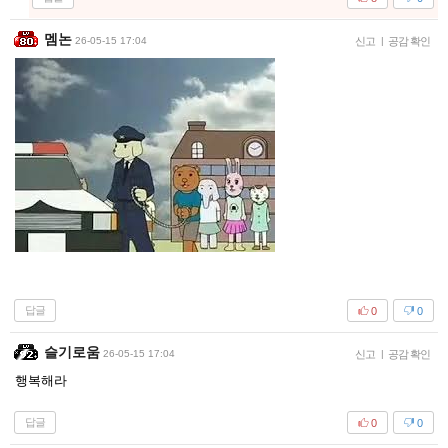
멤논
26-05-15 17:04
신고
|
공감 확인
답글
0
0
슬기로움
26-05-15 17:04
신고
|
공감 확인
행복해라
답글
0
0