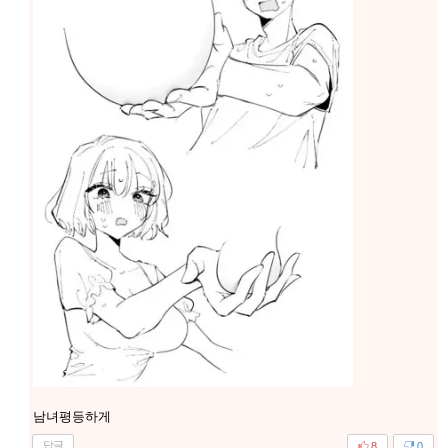
남녀평등하게
답글
8
0