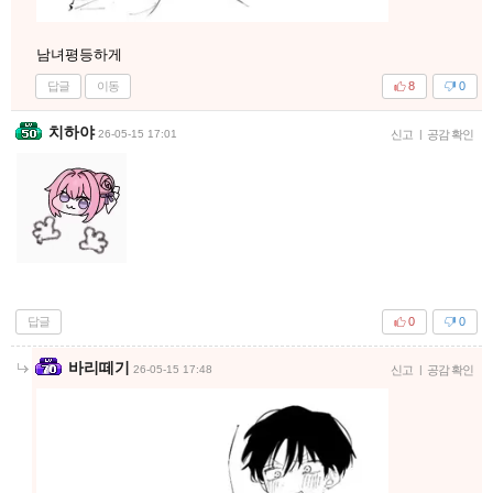
남녀평등하게
답글
이동
8
0
치하야
26-05-15 17:01
신고
|
공감 확인
답글
0
0
바리떼기
26-05-15 17:48
신고
|
공감 확인