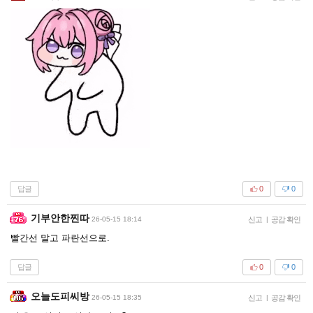
답글
0
0
기부안한찐따
26-05-15 18:14
신고
|
공감 확인
빨간선 말고 파란선으로.
답글
0
0
오늘도피씨방
26-05-15 18:35
신고
|
공감 확인