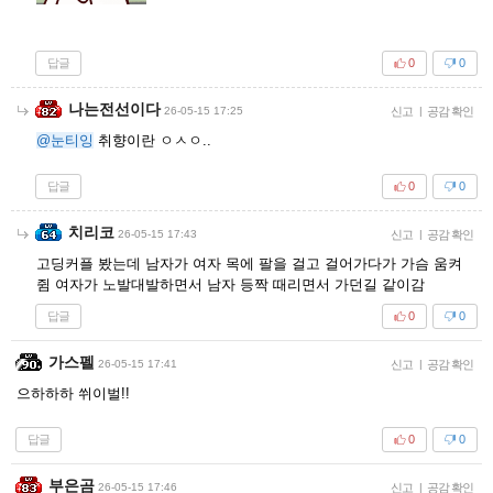
답글
0
0
나는전선이다
26-05-15 17:25
신고
|
공감 확인
@눈티잉
취향이란 ㅇㅅㅇ..
답글
0
0
치리코
26-05-15 17:43
신고
|
공감 확인
고딩커플 봤는데 남자가 여자 목에 팔을 걸고 걸어가다가 가슴 움켜
쥠 여자가 노발대발하면서 남자 등짝 때리면서 가던길 같이감
답글
0
0
가스펠
26-05-15 17:41
신고
|
공감 확인
으하하하 쒸이벌!!
답글
0
0
부은곰
26-05-15 17:46
신고
|
공감 확인