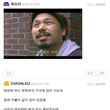
독도리
26-05-15 17:05
신고
|
공감 확인
답글
0
0
ZAKSAL811
26-05-15 17:09
신고
|
공감 확인
예전에 버스 맨뒷좌석 구석에 앉아 가는데
앞에 커플이 같이 앉아 있었음
남자가 여자한테 앵겨 있는 폼이었는데,