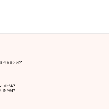
당 안뽑을거야?"
이 해줬음?
 뜻 아님?