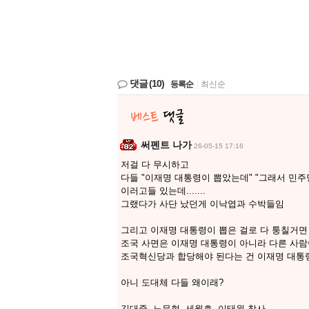
댓글
(10)
등록순
|
최신순
써펜트 나가
26-05-15 17:16
저걸 다 무시하고
다들 "이재명 대통령이 뽑았는데" "그래서 민주
이러고들 있는데.......
그랬다가 사단 났던게 이낙엽과 수박들임
그리고 이재명 대통령이 뽑은 걸로 다 퉁칠거면
조국 사면은 이재명 대통령이 아니라 다른 사람
조국혁신당과 합당해야 된다는 건 이재명 대통령
아니 도대체 다들 왜이래?
김대중, 노무현, 세월호, 이태원 참사,