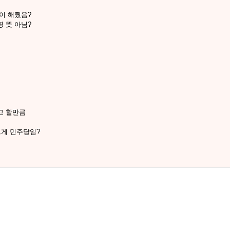
이 해줬음?
 뜻 아님?
고 할만큼
그게 민주당임?