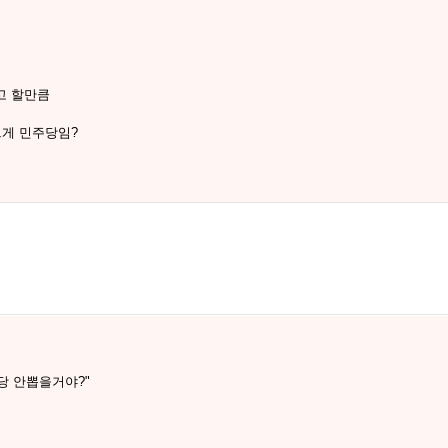
고 할만큼
그게 민주당임?
당 안뽑을거야?"