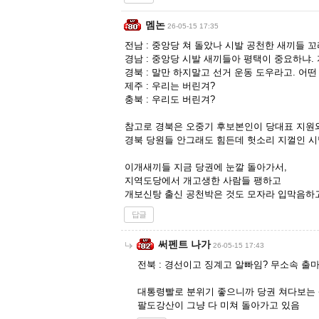
멤논
26-05-15 17:35
전남 : 중앙당 쳐 돌았나 시발 공천한 새끼들 꼬
경남 : 중앙당 시발 새끼들아 평택이 중요하냐.
경북 : 말만 하지말고 선거 운동 도우라고. 어
제주 : 우리는 버린겨?
충북 : 우리도 버린겨?
참고로 경북은 오중기 후보본인이 당대표 지원
경북 당원들 안그래도 힘든데 헛소리 지껄인 시
이개새끼들 지금 당권에 눈깔 돌아가서,
지역도당에서 개고생한 사람들 팽하고
개보신탕 출신 공천박은 것도 모자라 입막음하고
답글
써펜트 나가
26-05-15 17:43
전북 : 경선이고 징계고 알빠임? 무소속 출마
대통령빨로 분위기 좋으니까 당권 쳐다보는
팔도강산이 그냥 다 미쳐 돌아가고 있음