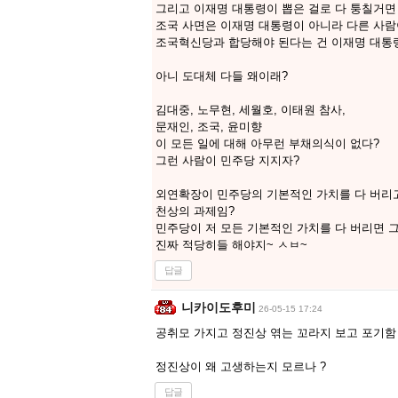
그리고 이재명 대통령이 뽑은 걸로 다 퉁칠거면
조국 사면은 이재명 대통령이 아니라 다른 사람
조국혁신당과 합당해야 된다는 건 이재명 대통령
아니 도대체 다들 왜이래?
김대중, 노무현, 세월호, 이태원 참사,
문재인, 조국, 윤미향
이 모든 일에 대해 아무런 부채의식이 없다?
그런 사람이 민주당 지지자?
외연확장이 민주당의 기본적인 가치를 다 버리
천상의 과제임?
민주당이 저 모든 기본적인 가치를 다 버리면 
진짜 적당히들 해야지~ ㅅㅂ~
답글
니카이도후미
26-05-15 17:24
공취모 가지고 정진상 엮는 꼬라지 보고 포기함
정진상이 왜 고생하는지 모르나 ?
답글