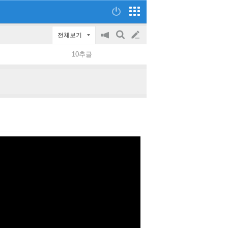
전체보기
공
검
글
지
색
10추글
on/off
쓰
기