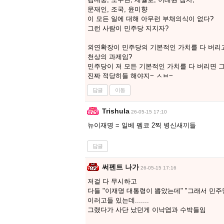
문재인, 조국, 윤미향
이 모든 일에 대해 아무런 부채의식이 없다?
그런 사람이 민주당 지지자?
외연확장이 민주당의 기본적인 가치를 다 버리
천상의 과제임?
민주당이 저 모든 기본적인 가치를 다 버리면 
진짜 적당히들 해야지~ ㅅㅂ~
답글
이동
Trishula
26-05-15 17:10
뉴이재명 = 일베 펨코 2찍 병신새끼들
답글
써펜트 나가
26-05-15 17:16
저걸 다 무시하고
다들 "이재명 대통령이 뽑았는데" "그래서 민주
이러고들 있는데.......
그랬다가 사단 났던게 이낙엽과 수박들임