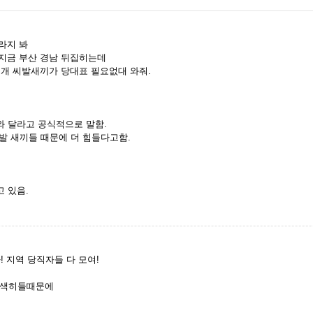
라지 봐
 지금 부산 경남 뒤집히는데
떤 개 씨발새끼가 당대표 필요없대 와줘.
와 달라고 공식적으로 말함.
발 새끼들 때문에 더 힘들다고함.
 있음.
! 지역 당직자들 다 모여!
 색히들때문에