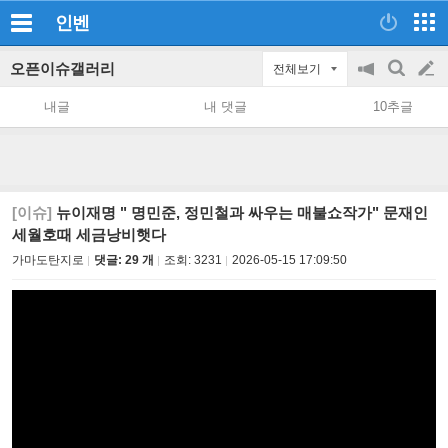
인벤
오픈이슈갤러리
전체보기
공
검
글
지
색
내글
내 댓글
10추글
on/off
쓰
기
[이슈]
뉴이재명 " 명민준, 정민철과 싸우는 매불쇼작가" 문재인
세월호때 세금낭비햇다
가마도탄지로
댓글: 29 개
조회:
3231
2026-05-15 17:09:50