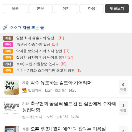
목록
본문
이전
다음
댓글보기
ㅇㅇㄱ 지금 뜨는 글
일본 최대 유흥가의 일상...
[11]
계층
78년생 아줌마의 일상
[14]
연예
악마를 보았다 저녁 식사 장면
[11]
유머
잘생긴 남자의 인생 난이도 요약
[27]
유머
ㅎㅂ) 나만 시원할순 없자나
[10]
기타
ㅇㅎㅂ? 영화 스파이더맨 최고의 장면
[15]
유머
박수 유도하는 김도아 치어리더
계층
0
댓글
달섭지롱
Lv.94
조회 97
14:25
축구협회 올림픽 월드컵 전 심판에게 수차례
기타
1
성접대함
댓글
킹리적갓비자
Lv.69
조회 167
14:24
오픈 후 3개월치 예약 다 찼다는 미용실
계층
2