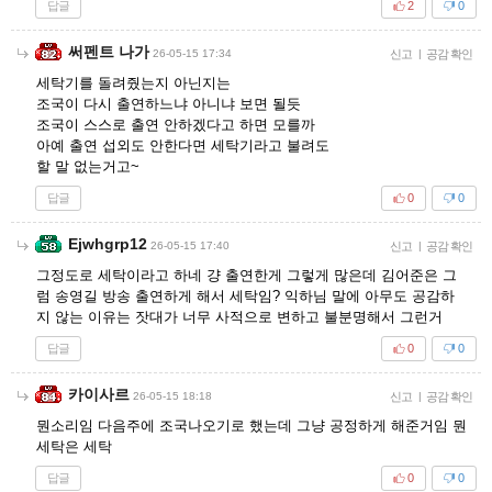
답글
2
0
써펜트 나가
26-05-15 17:34
신고
|
공감 확인
세탁기를 돌려줬는지 아닌지는
조국이 다시 출연하느냐 아니냐 보면 될듯
조국이 스스로 출연 안하겠다고 하면 모를까
아예 출연 섭외도 안한다면 세탁기라고 불려도
할 말 없는거고~
답글
0
0
Ejwhgrp12
26-05-15 17:40
신고
|
공감 확인
그정도로 세탁이라고 하네 걍 출연한게 그렇게 많은데 김어준은 그
럼 송영길 방송 출연하게 해서 세탁임? 익하님 말에 아무도 공감하
지 않는 이유는 잣대가 너무 사적으로 변하고 불분명해서 그런거
답글
0
0
카이사르
26-05-15 18:18
신고
|
공감 확인
뭔소리임 다음주에 조국나오기로 했는데 그냥 공정하게 해준거임 뭔
세탁은 세탁
답글
0
0