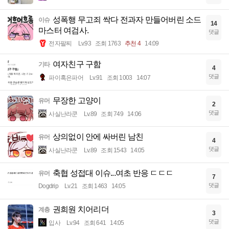
성폭행 무고죄 싹다 전과자 만들어버린 소드
이슈
14
마스터 여검사.
댓글
전자팔찌
Lv.93
조회 1763
추천 4
14:09
여자친구 구함
기타
4
댓글
파이혹은파어
Lv.91
조회 1003
14:07
무장한 고양이
유머
2
댓글
사실난라쿤
Lv.89
조회 749
14:06
상의없이 안에 싸버린 남친
유머
4
댓글
사실난라쿤
Lv.89
조회 1543
14:05
축협 성접대 이슈...여초 반응 ㄷㄷㄷ
유머
7
댓글
Dogdrip
Lv.21
조회 1463
14:05
권희원 치어리더
계층
3
댓글
입사
Lv.94
조회 641
14:05