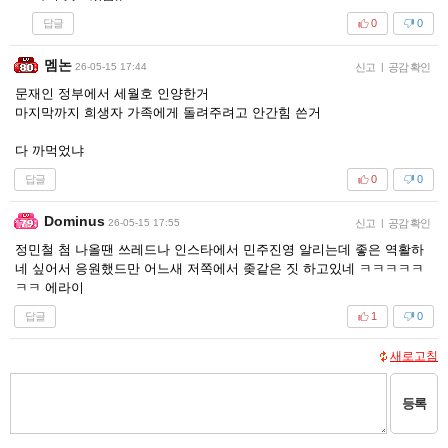
답글
0
0
멤논
26-05-15 17:44
신고
|
공감 확인
문재인 정부에서 세월호 인양한거
마지막까지 희생자 가족에게 돌려주려고 안간힘 쓴거
다 까먹었냐
답글
0
0
Dominus
26-05-15 17:55
신고
|
공감 확인
정민철 첨 나올땐 쓰레드나 인스타에서 민주진영 알리는데 좋은 역활하
네 싶어서 응원했드만 어느새 저쪽에서 좆같은 짓 하고있네 ㅋㅋㅋㅋㅋ
ㅋㅋ 에라이
답글
1
0
새로고침
등록