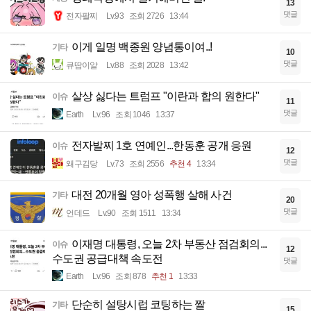
13
댓글
전자팔찌
Lv.93
조회 2726
13:44
이게 일명 백종원 양념통이여..!
기타
10
댓글
큐땁이알
Lv.88
조회 2028
13:42
살상 싫다는 트럼프 "이란과 합의 원한다"
이슈
11
댓글
Earth
Lv.96
조회 1046
13:37
전자발찌 1호 연예인...한동훈 공개 응원
이슈
12
댓글
왜구김당
Lv.73
조회 2556
추천 4
13:34
대전 20개월 영아 성폭행 살해 사건
기타
20
댓글
언데드
Lv.90
조회 1511
13:34
이재명 대통령, 오늘 2차 부동산 점검회의...
이슈
12
수도권 공급대책 속도전
댓글
Earth
Lv.96
조회 878
추천 1
13:33
단순히 설탕시럽 코팅하는 짤
기타
15