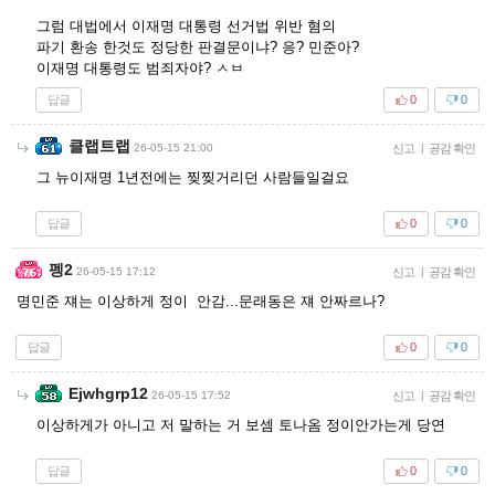
그럼 대법에서 이재명 대통령 선거법 위반 혐의
파기 환송 한것도 정당한 판결문이냐? 응? 민준아?
이재명 대통령도 범죄자야? ㅅㅂ
답글
0
0
클랩트랩
26-05-15 21:00
신고
|
공감 확인
그 뉴이재명 1년전에는 찢찢거리던 사람들일걸요
답글
0
0
펭2
26-05-15 17:12
신고
|
공감 확인
명민준 쟤는 이상하게 정이 안감...문래동은 쟤 안짜르나?
답글
0
0
Ejwhgrp12
26-05-15 17:52
신고
|
공감 확인
이상하게가 아니고 저 말하는 거 보셈 토나옴 정이안가는게 당연
답글
0
0