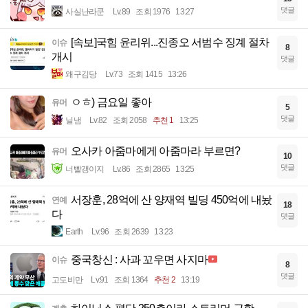
댓글
사실난라쿤
Lv.89
조회 1976
13:27
[속보]국힘 윤리위...진종오 서범수 징계 절차
이슈
8
개시
댓글
왜구김당
Lv.73
조회 1415
13:26
ㅇㅎ) 금요일 좋아
유머
5
댓글
닐냄
Lv.82
조회 2058
추천 1
13:25
오사카 아줌마에게 아줌마라 부르면?
유머
10
댓글
너빨갱이지
Lv.86
조회 2865
13:25
서장훈, 28억에 산 양재역 빌딩 450억에 내놨
연예
18
다
댓글
Earth
Lv.96
조회 2639
13:23
중국창신 : 사과 꼬우면 사지마
이슈
8
댓글
고도비만
Lv.91
조회 1364
추천 2
13:19