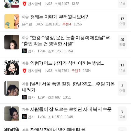
댓글
전자팔찌
Lv.93
조회 1497
13:58
청래는 이런게 부러웠나보네?
이슈
17
댓글
윤석렬
Lv.65
조회 1301
추천 4
13:56
"한강수영장, 문신 노출 이용객 제한을" vs
이슈
40
"출입 막는 건 명백한 차별"
댓글
입사
Lv.94
조회 1268
13:54
약혐?) 어느 남자가 식비 아끼는 방법...
계층
13
댓글
전자팔찌
Lv.93
조회 1761
추천 1
13:54
[날씨] 서울 폭염 절정, 한낮 39도…주말 기온
계층
3
내려가
댓글
입사
Lv.94
조회 697
13:51
사람들이 잘 모르는 로켓단 사내 복지 수준
계층
5
댓글
입사
Lv.94
조회 1510
13:49
장례식장에서 발기해버린 썰.
계층