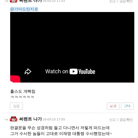
써펜트 나가
26-05-15 17:53
신고
|
공감 확인
@가마도탄지로
홀스도 개빡침
ㅋㅋㅋㅋㅋㅋ
답글
0
0
써펜트 나가
26-05-15 17:55
신고
|
공감 확인
판결문을 무슨 성경처럼 들고 다니면서 저렇게 떠드는데
그거 수사한 놈들이 고대로 이재명 대통령 수사했었는데~