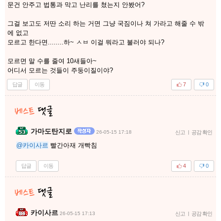
문건 안주고 법통과 막고 난리를 쳤는지 안봤어?
그걸 보고도 저딴 소리 하는 거면 그냥 국짐이나 쳐 가라고 해줄 수 밖
에 없고
모르고 한다면........하~ ㅅㅂ 이걸 뭐라고 불러야 되나?
모르면 말 수를 줄여 10새들아~
어디서 모르는 것들이 주둥이질이야?
답글
이동
7
0
가마도탄지로
26-05-15 17:18
신고
|
공감 확인
@카이사르
빨간아재 개빡침
답글
이동
4
0
카이사르
26-05-15 17:13
신고
|
공감 확인