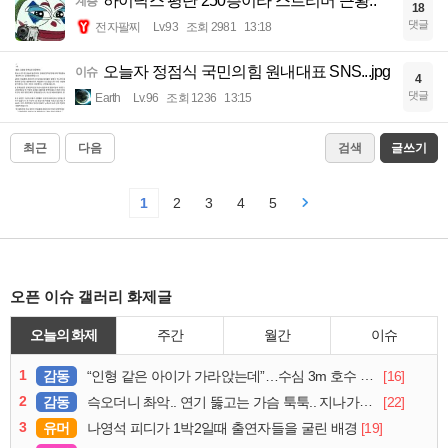
하이닉스 평단 250층이라 스트리머 근황..
계층
18
댓글
전자팔찌
Lv.93
조회 2981
13:18
오늘자 정점식 국민의힘 원내대표 SNS...jpg
이슈
4
댓글
Earth
Lv.96
조회 1236
13:15
최근
다음
검색
글쓰기
1
2
3
4
5
오픈 이슈 갤러리 화제글
오늘의 화제
주간
월간
이슈
1
감동
[16]
“인형 같은 아이가 가라앉는데”…수심 3m 호수 뛰어든 60대 의인
2
감동
[22]
슥오더니 촤악.. 연기 뚫고는 가슴 툭툭.. 지나가던 아재의 정체
3
유머
[19]
나영석 피디가 1박2일때 출연자들을 굴린 배경