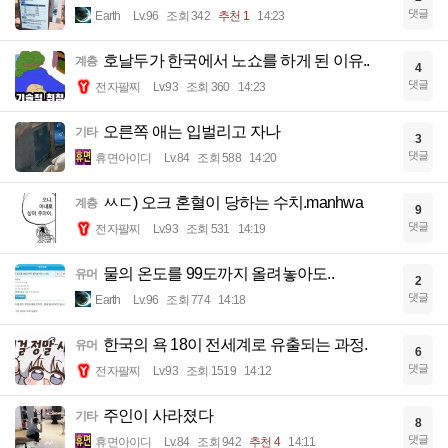
댓글
Earth
Lv.96
조회 342
추천 1
14:23
호날두가 한국에서 노쇼를 하게 된 이유..
계층
4
댓글
전자팔찌
Lv.93
조회 360
14:23
오른쪽 애는 입벌리고 자나
기타
3
댓글
휴면아이디
Lv.84
조회 588
14:20
ㅆㄷ) 오크 혼혈이 당하는 수치.manhwa
계층
9
댓글
전자팔찌
Lv.93
조회 531
14:19
물의 온도를 99도까지 올려놓아도..
유머
2
댓글
Earth
Lv.96
조회 774
14:18
한국의 욕 18이 전세계로 유출되는 과정.
유머
6
댓글
전자팔찌
Lv.93
조회 1519
14:12
주인이 사라졌다
기타
8
댓글
휴면아이디
Lv.84
조회 942
추천 4
14:11