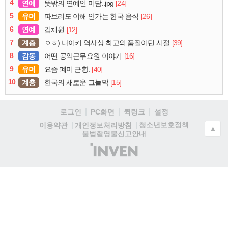
4
연예
[24]
뜻밖의 연예인 미담..jpg
5
유머
[26]
파브리도 이해 안가는 한국 음식
6
연예
[12]
김채원
7
계층
[39]
ㅇㅎ) 나이키 역사상 최고의 품질이던 시절
8
감동
[16]
어떤 공익근무요원 이야기
9
유머
[40]
요즘 폐미 근황.
10
계층
[15]
한국의 새로운 그늘막
로그인
PC화면
퀵링크
설정
청소년보호정책
이용약관
개인정보처리방침
▲
불법촬영물신고안내
(주)
인
벤