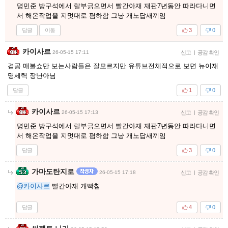
명민준 방구석에서 랄부긁으면서 빨간아재 재판7년동안 따라다니면
서 해온작업을 지멋대로 폄하함 그냥 개노답새끼임
답글
이동
3
0
카이사르
26-05-15 17:11
신고
|
공감 확인
겸공 매불쇼만 보는사람들은 잘모르지만 유튜브전체적으로 보면 뉴이재
명세력 장난아님
답글
1
0
카이사르
26-05-15 17:13
신고
|
공감 확인
명민준 방구석에서 랄부긁으면서 빨간아재 재판7년동안 따라다니면
서 해온작업을 지멋대로 폄하함 그냥 개노답새끼임
답글
3
0
가마도탄지로
26-05-15 17:18
신고
|
공감 확인
@카이사르
빨간아재 개빡침
답글
4
0