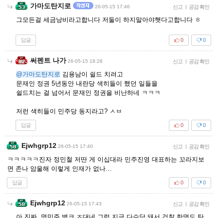
가마도탄지로
26-05-15 17:46
신고
|
공감 확인
그모든걸 세금낭비라고합니다 저둘이 하지말아야햇다고합니다 ㅎ
답글
0
0
써펜트 나가
26-05-15 18:28
신고
|
공감 확인
@가마도탄지로
김용남이 쉴드 치려고
문재인 정권 5년동안 내란당 색히들이 했던 일들을
쉴드치는 걸 넘어서 문재인 정권을 비난하네 ㅋㅋㅋ
저런 색히들이 민주당 동지라고? ㅅㅂ
답글
0
0
Ejwhgrp12
26-05-15 17:40
신고
|
공감 확인
ㅋㅋㅋㅋㅋ진자 정민철 저딴 게 이십대라 민주진영 대표하는 꼬라지보
면 존나 암울해 이렇게 인재가 없나…
답글
0
0
Ejwhgrp12
26-05-15 17:43
신고
|
공감 확인
아 진짜 명민준 병크 ㅈ대네 그럼 지금 다수당 돼서 검찰 한명도 탄