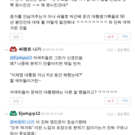
핵 못시킨건 ㅅㅂ 왜 못시킨건대?
증거를 안넘겨주는거 아냐 세월호 박근혜 문건 대통령기록물로 50
년 봉인인데 대체 뭘 어떻게 발견해내 ㅋㅋㅋㅋㅋㅋㅋㅋ 와 진짜 개역
겨운 것들
답글
0
0
써펜트 나가
26-05-15 17:45
신고
|
공감 확인
@Ejwhgrp12
저색히들은 그런거 신경안씀
왜? 나중에 분위기 안좋아지면 제일 먼저
"이재명 대통령 지난 X년 동안 뭐했는데?"
할 색히들이거든~
저색히들이 문재인 대통령때는 다른 말 했을라고? ㅋㅋㅋㅋㅋ
답글
2
0
Ejwhgrp12
26-05-15 17:46
신고
|
공감 확인
@써펜트 나가
아 진짜 명민준이 정승기한테
“오우 역겨워” 이런 느낌의 표정으로 분위기 잡아가는거 진짜 구토나
와서 못보겠음;;