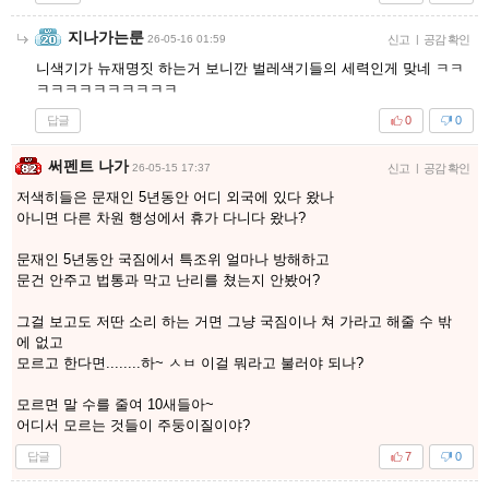
지나가는룬
26-05-16 01:59
신고
|
공감 확인
니색기가 뉴재명짓 하는거 보니깐 벌레색기들의 세력인게 맞네 ㅋㅋ
ㅋㅋㅋㅋㅋㅋㅋㅋㅋㅋ
답글
0
0
써펜트 나가
26-05-15 17:37
신고
|
공감 확인
저색히들은 문재인 5년동안 어디 외국에 있다 왔나
아니면 다른 차원 행성에서 휴가 다니다 왔나?
문재인 5년동안 국짐에서 특조위 얼마나 방해하고
문건 안주고 법통과 막고 난리를 쳤는지 안봤어?
그걸 보고도 저딴 소리 하는 거면 그냥 국짐이나 쳐 가라고 해줄 수 밖
에 없고
모르고 한다면........하~ ㅅㅂ 이걸 뭐라고 불러야 되나?
모르면 말 수를 줄여 10새들아~
어디서 모르는 것들이 주둥이질이야?
답글
7
0