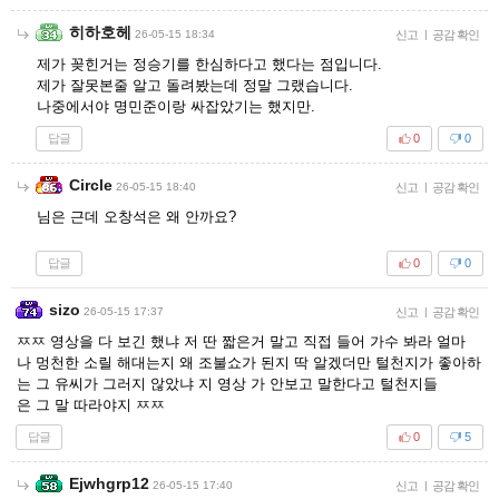
히하호헤
26-05-15 18:34
신고
|
공감 확인
제가 꽂힌거는 정승기를 한심하다고 했다는 점입니다.
제가 잘못본줄 알고 돌려봤는데 정말 그랬습니다.
나중에서야 명민준이랑 싸잡았기는 했지만.
답글
0
0
Circle
26-05-15 18:40
신고
|
공감 확인
님은 근데 오창석은 왜 안까요?
답글
0
0
sizo
26-05-15 17:37
신고
|
공감 확인
ㅉㅉ 영상을 다 보긴 했냐 저 딴 짧은거 말고 직접 들어 가수 봐라 얼마
나 멍천한 소릴 해대는지 왜 조불쇼가 된지 딱 알겠더만 털천지가 좋아하
는 그 유씨가 그러지 않았냐 지 영상 가 안보고 말한다고 털천지들
은 그 말 따라야지 ㅉㅉ
답글
0
5
Ejwhgrp12
26-05-15 17:40
신고
|
공감 확인