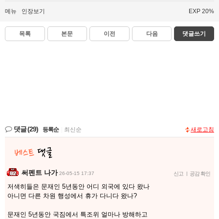
메뉴
인장보기
EXP 20%
목록
본문
이전
다음
댓글쓰기
댓글
(29)
등록순
|
최신순
새로고침
써펜트 나가
26-05-15 17:37
신고
|
공감 확인
저색히들은 문재인 5년동안 어디 외국에 있다 왔나
아니면 다른 차원 행성에서 휴가 다니다 왔나?
문재인 5년동안 국짐에서 특조위 얼마나 방해하고