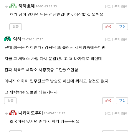
히하호헤
26-05-15 18:33
신고
|
공감 확인
쟤가 정이 안가면 님은 정상인겁니다. 이상할 것 없어요.
답글
0
0
익하
26-05-15 17:15
신고
|
공감 확인
근데 최욱은 어제인가? 김용남 또 불러서 세탁방송해주더만
지금 그 세탁소 사장 다시 문열었냐고 욕 바가지로 먹던데
진짜 최욱도 세탁소 사장짓좀 그만했으면함
아니지 어차피 민주진보쪽 방송도 아닌데 뭐라고 할것도 없지
그 세탁방송 안보면 되는거니까
답글
0
1
니카이도후미
26-05-15 17:22
신고
|
공감 확인
조국이랑 맞서면 죄다 세탁기 되는구만요