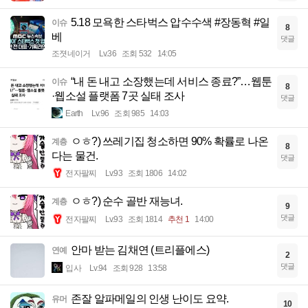
5.18 모욕한 스타벅스 압수수색 #장동혁 #일
이슈
8
베
댓글
조졋네이거
Lv.36
조회 532
14:05
“내 돈 내고 소장했는데 서비스 종료?”…웹툰
이슈
8
·웹소설 플랫폼 7곳 실태 조사
댓글
Earth
Lv.96
조회 985
14:03
ㅇㅎ?) 쓰레기집 청소하면 90% 확률로 나온
계층
8
다는 물건.
댓글
전자팔찌
Lv.93
조회 1806
14:02
ㅇㅎ?) 순수 골반 재능녀.
계층
9
댓글
전자팔찌
Lv.93
조회 1814
추천 1
14:00
안마 받는 김채연 (트리플에스)
연예
2
댓글
입사
Lv.94
조회 928
13:58
존잘 알파메일의 인생 난이도 요약.
유머
10