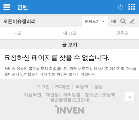
인벤
오픈이슈갤러리
전체보기
공
검
글
지
색
내글
내 댓글
10추글
on/off
쓰
글 보기
기
요청하신 페이지를 찾을 수 없습니다.
서비스 이용에 불편을 드려 죄송합니다. 먼저 새로고침 해보시고 페이지의 주소를
올바르게 입력했는지 다시 한번 확인해 보시기 바랍니다.
로그인
PC화면
퀵링크
설정
청소년보호정책
이용약관
개인정보처리방침
▲
불법촬영물신고안내
(주)
인
벤