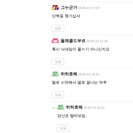
그누군가
26-05-15 17:25
단백질 챙기십셔
답글
돌체콜드부르
26-05-15 17:34
혹시 닉네임이 풀ㅂ기 아니신지요
답글
히하호헤
26-05-15 18:31
딸로 시작해서 딸로 끝나는 하루
답글
히하호헤
26-05-15 18:31
당신은 딸바보임.
답글