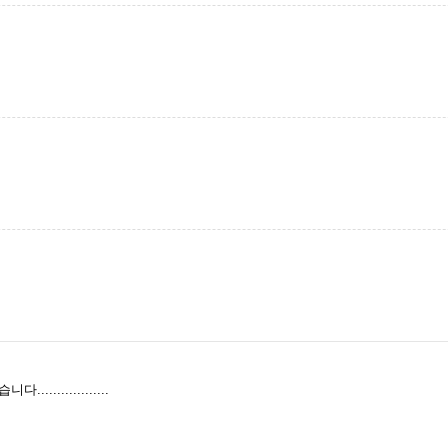
..............