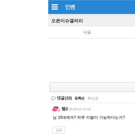
인벤
오픈이슈갤러리
내글
댓글
(10)
등록순
|
최신순
펭2
26-05-15 17:19
님 10대에여? 하루 이딸이 가능하다는거?
답글