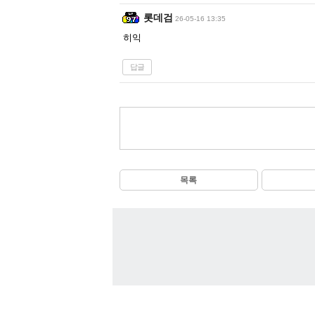
롯데검
26-05-16 13:35
히익
답글
목록