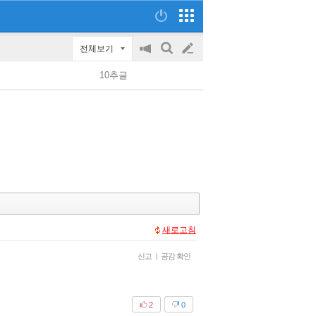
전체보기
공
검
글
지
색
10추글
on/off
쓰
기
새로고침
신고
|
공감 확인
2
0