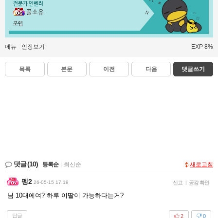
전문가 인벤러
풀소유
쪼렙
메뉴
인장보기
EXP 8%
목록
본문
이전
다음
댓글쓰기
댓글
(10)
등록순
|
최신순
새로고침
펭2
26-05-15 17:19
신고
|
공감 확인
님 10대에여? 하루 이딸이 가능하다는거?
답글
2
0