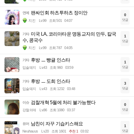
팬싸인회 하츠투하츠 정이안
연예
0
댓글
치킨
Lv.99
조회 501
04:07
미국 LA, 코리아타운 명동교자의 만두, 칼국
기타
1
수, 콩국수
댓글
치킨
Lv.99
조회 787
04:05
후방 ㅡ 빵귤 인스타
기타
1
댓글
입술돼지
Lv.43
조회 960
03:59
후방 ㅡ 도희 인스타
기타
3
댓글
입술돼지
Lv.43
조회 1232
03:48
검찰개혁 5월에 처리 불가능했다
이슈
0
댓글
강철의매
Lv.86
조회 1080
03:37
남친이 자꾸 기습키스해요
유머
1
댓글
Neuhauus
Lv.20
조회 1601
추천 1
03:02