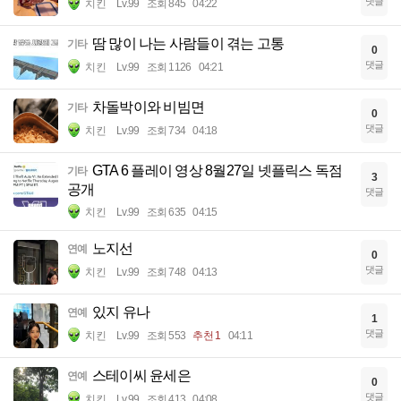
댓글
치킨
Lv.99
조회 845
04:22
땀 많이 나는 사람들이 겪는 고통
기타
0
댓글
치킨
Lv.99
조회 1126
04:21
차돌박이와 비빔면
기타
0
댓글
치킨
Lv.99
조회 734
04:18
GTA 6 플레이 영상 8월27일 넷플릭스 독점
기타
3
공개
댓글
치킨
Lv.99
조회 635
04:15
노지선
연예
0
댓글
치킨
Lv.99
조회 748
04:13
있지 유나
연예
1
댓글
치킨
Lv.99
조회 553
추천 1
04:11
스테이씨 윤세은
연예
0
댓글
치킨
Lv.99
조회 413
04:08