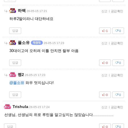
하백
26-05-15 17:21
신고
|
공감 확인
하루2딸이라니 대단하네요
답글
1
0
풀소유
26-05-15 17:23
신고
|
공감 확인
30대이고여 오히려 이틀 안치면 랄부 아픔
답글
0
0
펭2
26-05-15 17:23
신고
|
공감 확인
@풀소유
와우 멋지십니다!
답글
0
0
Trishula
26-05-15 17:24
신고
|
공감 확인
선생님, 선생님의 위로 루틴을 알고싶지는 않았습니다..................
답글
0
0