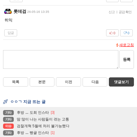
롯데검
26-05-16 13:35
신고
|
공감 확인
히익
답글
0
0
새로고침
등록
목록
본문
이전
다음
댓글보기
ㅇㅇㄱ 지금 뜨는 글
후방 ㅡ 도희 인스타
[3]
기타
땀 많이 나는 사람들이 겪는 고통
기타
검찰개혁 5월에 처리 불가능했다
이슈
후방 ㅡ 빵귤 인스타
[1]
기타