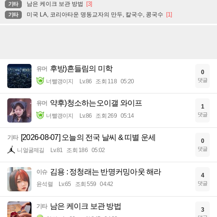
남은 케이크 보관 방법
[3]
기타
미국 LA, 코리아타운 명동교자의 만두, 칼국수, 콩국수
[1]
기타
후방)흔들림의 미학
유머
0
댓글
너빨갱이지
Lv.86
조회 118
05:20
약후)청소하는오이갤 와이프
유머
1
댓글
너빨갱이지
Lv.86
조회 269
05:14
[2026-08-07] 오늘의 전국 날씨 & 띠별 운세
기타
0
댓글
니얼굴제길
Lv.81
조회 186
05:02
김용 : 정청래는 반명커밍아웃 해라
이슈
4
댓글
윤석렬
Lv.65
조회 559
04:42
남은 케이크 보관 방법
기타
3