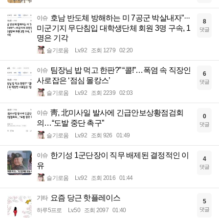
호남 반도체 방해하는 미 7공군 박살내자”···
이슈
8
미군기지 무단침입 대학생단체 회원 3명 구속, 1
댓글
명은 기각
슬기로움
Lv.92
조회 1279
02:20
팀장님 밥 먹고 한판?” “콜!”…폭염 속 직장인
이슈
6
사로잡은 ‘점심 몰캉스’
댓글
슬기로움
Lv.92
조회 2239
02:03
靑, 北미사일 발사에 긴급안보상황점검회
이슈
0
의…“도발 중단 촉구”
댓글
슬기로움
Lv.92
조회 926
01:49
한기성 1군단장이 직무 배제된 결정적인 이
이슈
4
유
댓글
슬기로움
Lv.92
조회 2016
01:44
요즘 당근 핫플레이스
기타
5
댓글
하루5프로
Lv.50
조회 2097
01:40