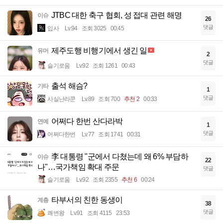
JTBC 대한 축구 협회, 성 접대 관련 해명
이슈
26
댓글
입사
Lv.94
조회 3025
00:45
제주도행 비행기에서 생긴 일
유머
2
댓글
슬기로움
Lv.92
조회 1261
00:43
출석 해슴?
기타
1
댓글
사실난라쿤
Lv.89
조회 700
추천 2
00:33
어쩌다 한번 산다라박
연예
1
댓글
어쩌다한번
Lv.77
조회 1741
00:31
李 대통령 "군에서 다쳤는데 왜 6% 부담하
이슈
22
나"…국가책임 확대 주문
댓글
슬기로움
Lv.92
조회 2355
추천 6
00:24
타부서의 친한 동생이
계층
38
댓글
쾌변왕
Lv.91
조회 4115
23:53