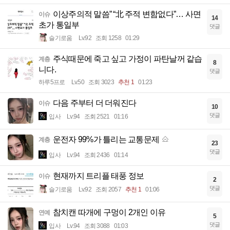
이상주의적 말씀” “北 주적 변함없다”… 사면
이슈
14
초가 통일부
댓글
슬기로움
Lv.92
조회 1258
01:29
주식때문에 죽고 싶고 가정이 파탄날꺼 같습
계층
8
니다.
댓글
하루5프로
Lv.50
조회 3023
추천 1
01:23
다음 주부터 더 더워진다
이슈
10
댓글
입사
Lv.94
조회 2521
01:16
운전자 99%가 틀리는 교통문제
계층
23
댓글
입사
Lv.94
조회 2436
01:14
현재까지 트리플 태풍 정보
이슈
2
댓글
슬기로움
Lv.92
조회 2057
추천 1
01:06
참치캔 따개에 구멍이 2개인 이유
연예
5
댓글
입사
Lv.94
조회 3088
01:03