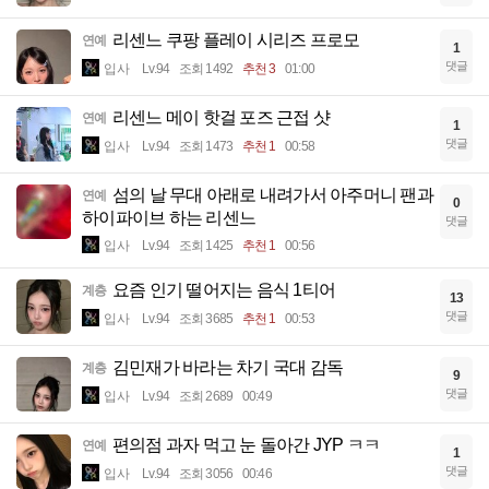
리센느 쿠팡 플레이 시리즈 프로모
연예
1
댓글
입사
Lv.94
조회 1492
추천 3
01:00
리센느 메이 핫걸 포즈 근접 샷
연예
1
댓글
입사
Lv.94
조회 1473
추천 1
00:58
섬의 날 무대 아래로 내려가서 아주머니 팬과
연예
0
하이파이브 하는 리센느
댓글
입사
Lv.94
조회 1425
추천 1
00:56
요즘 인기 떨어지는 음식 1티어
계층
13
댓글
입사
Lv.94
조회 3685
추천 1
00:53
김민재가 바라는 차기 국대 감독
계층
9
댓글
입사
Lv.94
조회 2689
00:49
편의점 과자 먹고 눈 돌아간 JYP ㅋㅋ
연예
1
댓글
입사
Lv.94
조회 3056
00:46