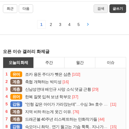
최근
다음
검색
글쓰기
1
2
3
4
5
오픈 이슈 갤러리 화제글
오늘의 화제
주간
월간
이슈
1
유머
[102]
조카 용돈 주다가 뺏은 삼촌
2
계층
[16]
축협 개혁하는 박지성
3
계층
[29]
신남성연대 배인규 사망 소식 댓글 근황
4
유머
[37]
한복 잘못 입혀 보낸 학부모
5
감동
[11]
“인형 같은 아이가 가라앉는데”…수심 3m 호수 뛰어든 60대 의인
6
계층
[76]
지역 비하 하는게 웃긴 이유.
7
계층
[44]
드래곤볼 40주년 리스펙트하는 만화작가들
8
감동
[15]
슥오더니 촤악.. 연기 뚫고는 가슴 툭툭.. 지나가던 아재의 정체