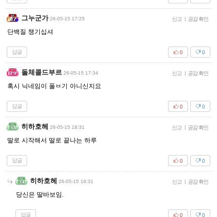
그누군가
26-05-15 17:25
신고
|
공감 확인
단백질 챙기십셔
답글
0
0
돌체콜드부르
26-05-15 17:34
신고
|
공감 확인
혹시 닉네임이 풀ㅂ기 아니신지요
답글
0
0
히하호헤
26-05-15 18:31
신고
|
공감 확인
딸로 시작해서 딸로 끝나는 하루
답글
0
0
히하호헤
26-05-15 18:31
신고
|
공감 확인
당신은 딸바보임.
답글
0
0