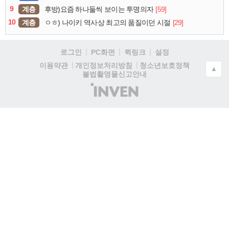
9
계층
[59]
후방)요즘 하나둘씩 보이는 투명의자
10
계층
[29]
ㅇㅎ) 나이키 역사상 최고의 품질이던 시절
로그인
PC화면
퀵링크
설정
청소년보호정책
이용약관
개인정보처리방침
▲
불법촬영물신고안내
(주)
인
벤