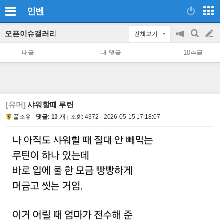
인벤
오픈이슈갤러리
전체보기
공
검
글
지
색
내글
내 댓글
10추글
on/off
쓰
기
[유머]
샤워할때 루틴
풀소유
댓글: 10 개
조회:
4372
2026-05-15 17:18:07