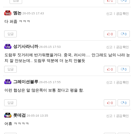
답글
1
0
멤논
26-05-15 17:43
신고
|
공감 확인
다 퍼줌 ㅋㅋㅋ
답글
0
0
성기사라니까
26-05-15 17:53
신고
|
공감 확인
도람푸 짓거리에 반가워했을거다. 중국, 러시아.... 안그래도 남의 나라 눈
치 잘 안보는데.. 도람푸 덕분에 더 눈치 안볼듯
답글
0
0
그레이션블루
26-05-15 17:55
신고
|
공감 확인
이런 협상은 말 많은쪽이 보통 졌다고 평을 함.
답글
0
0
롯데검
26-05-16 13:35
신고
|
공감 확인
어휴 ㅋㅋㅋㅋ