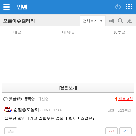
인벤
오픈이슈갤러리
전체보기
공
검
글
지
색
내글
내 댓글
10추글
on/off
쓰
기
[본문 보기]
댓글
(9)
등록순
|
최신순
새로고침
순찰중포돌이
26-05-15 17:24
신고
|
공감 확인
잘못된 합의다라고 말할수는 없으니 립서비스같은?
답글
1
0