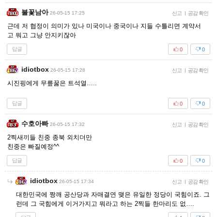
불꽃남아
26-05-15 17:25
신고
|
공감 확인
근데 저 협정이 의미가 있나 미국이나 중국이나 지들 수틀리면 계약서
고 뭐고 그냥 안지키잖아
답글
0
0
idiotbox
26-05-15 17:28
신고
|
공감 확인
시진핑에게 무릎꿇은 트석열…..
답글
0
0
수호아빠
26-05-15 17:32
신고
|
공감 확인
2찍새끼들 친중 종북 외치더만
친중은 빠질예정^^
답글
0
0
idiotbox
26-05-15 17:34
신고
|
공감 확인
대한민국에 짱깨 공산당과 자매결연 맺은 유일한 정당이 국힘이죠. 그
런데 그 국힘에게 이거가지고 뭐라고 하는 2찍들 한마리도 없….