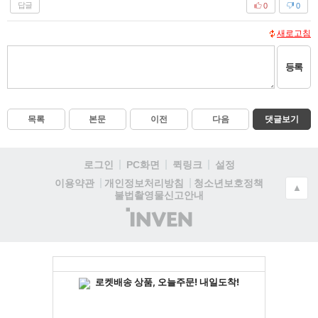
답글
0
0
새로고침
등록
목록
본문
이전
다음
댓글보기
로그인
PC화면
퀵링크
설정
청소년보호정책
이용약관
개인정보처리방침
▲
불법촬영물신고안내
(주)
인
벤