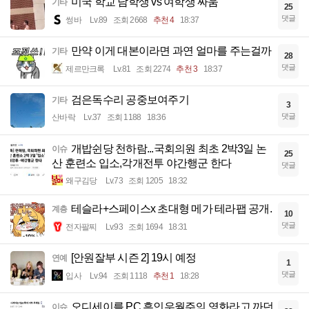
미국 학교 남학생 vs 여학생 싸움
기타
25
댓글
썽바
Lv.89
조회 2668
추천 4
18:37
만약 이게 대본이라면 과연 얼마를 주는걸까
기타
28
댓글
제르만크록
Lv.81
조회 2274
추천 3
18:37
검은독수리 공중보여주기
기타
3
댓글
산바락
Lv.37
조회 1188
18:36
개밥쉰당 천하람...국회의원 최초 2박3일 논
이슈
25
산 훈련소 입소,각개전투 야간행군 한다
댓글
왜구김당
Lv.73
조회 1205
18:32
테슬라+스페이스x 초대형 메가 테라팹 공개.
계층
10
댓글
전자팔찌
Lv.93
조회 1694
18:31
[안원잘부 시즌 2] 19시 예정
연예
1
댓글
입사
Lv.94
조회 1118
추천 1
18:28
오디세이를 PC 흑인우월주의 영화라고 까던
이슈