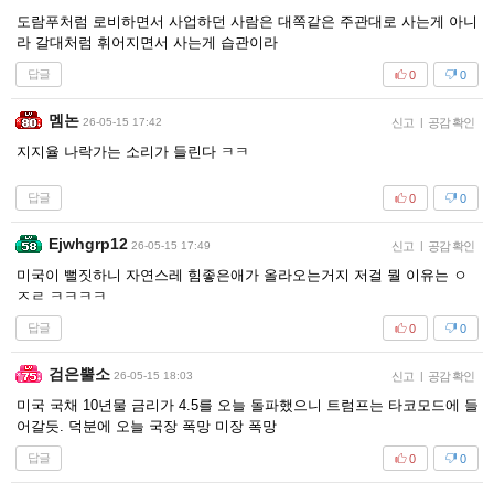
도람푸처럼 로비하면서 사업하던 사람은 대쪽같은 주관대로 사는게 아니
라 갈대처럼 휘어지면서 사는게 습관이라
답글
0
0
멤논
26-05-15 17:42
신고
|
공감 확인
지지율 나락가는 소리가 들린다 ㅋㅋ
답글
0
0
Ejwhgrp12
26-05-15 17:49
신고
|
공감 확인
미국이 뻘짓하니 자연스레 힘좋은애가 올라오는거지 저걸 뭘 이유는 ㅇ
ㅈㄹ ㅋㅋㅋㅋ
답글
0
0
검은뿔소
26-05-15 18:03
신고
|
공감 확인
미국 국채 10년물 금리가 4.5를 오늘 돌파했으니 트럼프는 타코모드에 들
어갈듯. 덕분에 오늘 국장 폭망 미장 폭망
답글
0
0