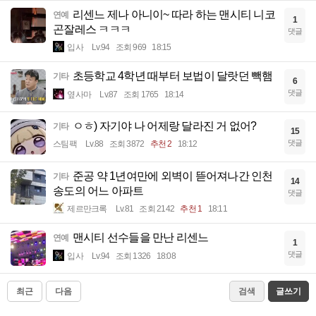
리센느 제나 아니이~ 따라 하는 맨시티 니코
연예
1
곤잘레스 ㅋㅋㅋ
댓글
입사
Lv.94
조회 969
18:15
초등학교 4학년 때부터 보법이 달랏던 빽햄
기타
6
댓글
옆사마
Lv.87
조회 1765
18:14
ㅇㅎ) 자기야 나 어제랑 달라진 거 없어?
기타
15
댓글
스팀팩
Lv.88
조회 3872
추천 2
18:12
준공 약 1년여만에 외벽이 뜯어져나간 인천
기타
14
송도의 어느 아파트
댓글
제르만크록
Lv.81
조회 2142
추천 1
18:11
맨시티 선수들을 만난 리센느
연예
1
댓글
입사
Lv.94
조회 1326
18:08
최근
다음
검색
글쓰기