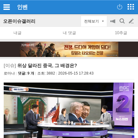
인벤
오픈이슈갤러리
전체보기
공
검
글
지
색
내글
내 댓글
10추글
on/off
쓰
기
[이슈]
위상 달라진 중국, 그 배경은?
로마냐
댓글: 9 개
조회:
3882
2026-05-15 17:28:43