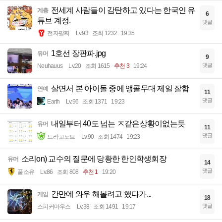
전세계 사람들이 감탄하고 있다는 한국인 유
계층
6
튜브 계정.
댓글
전자팔찌
Lv.93
조회 1232
19:35
1호선 장판파.jpg
유머
9
댓글
Neuhauus
Lv.20
조회 1615
추천 3
19:24
살면서 본 아이돌 중에 앵콜무대 제일 잘함
연예
11
댓글
Earth
Lv.96
조회 1371
19:23
내일부터 40도 넘는 ㅈ같은상황이없는듯
유머
11
댓글
드라고노브
Lv.90
조회 1474
19:23
소리on) 교수의 질문에 당황한 한인학생회장
유머
14
댓글
풀소유
Lv.86
조회 808
추천 1
19:20
간만에 와우 해볼려고 했다가...
게임
18
댓글
스피커마우스
Lv.38
조회 1491
19:17