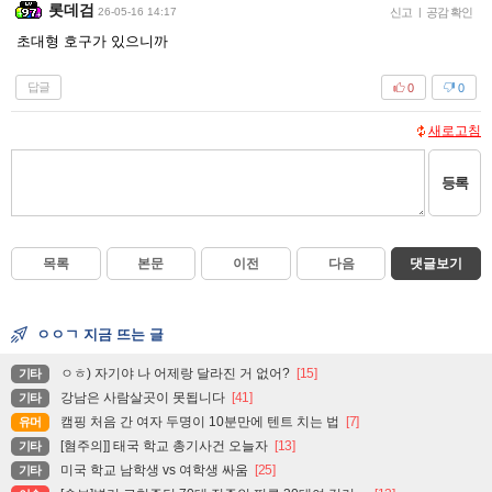
롯데검
26-05-16 14:17
신고
|
공감 확인
초대형 호구가 있으니까
답글
0
0
새로고침
등록
목록
본문
이전
다음
댓글보기
ㅇㅇㄱ 지금 뜨는 글
ㅇㅎ) 자기야 나 어제랑 달라진 거 없어?
[15]
기타
강남은 사람살곳이 못됩니다
[41]
기타
캠핑 처음 간 여자 두명이 10분만에 텐트 치는 법
[7]
유머
[혐주의]] 태국 학교 총기사건 오늘자
[13]
기타
미국 학교 남학생 vs 여학생 싸움
[25]
기타