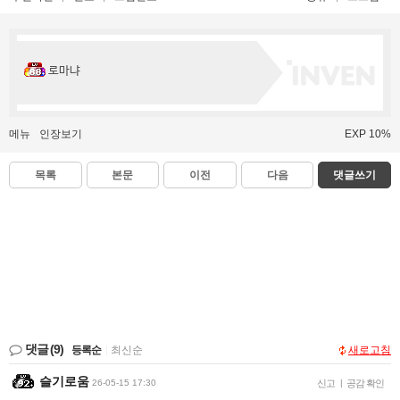
로마냐
메뉴
인장보기
EXP 10%
목록
본문
이전
다음
댓글쓰기
댓글
(9)
등록순
|
최신순
새로고침
슬기로움
26-05-15 17:30
신고
|
공감 확인