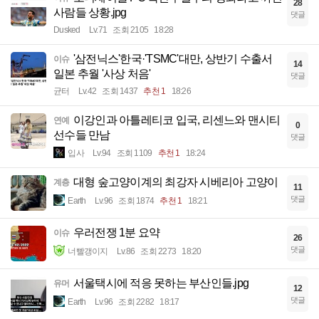
28
사람들 상황.jpg
댓글
Dusked
Lv.71
조회 2105
18:28
'삼전닉스'한국·'TSMC'대만, 상반기 수출서
이슈
14
일본 추월 '사상 처음'
댓글
균터
Lv.42
조회 1437
추천 1
18:26
이강인과 아틀레티코 입국, 리센느와 맨시티
연예
0
선수들 만남
댓글
입사
Lv.94
조회 1109
추천 1
18:24
대형 숲고양이계의 최강자 시베리아 고양이
계층
11
댓글
Earth
Lv.96
조회 1874
추천 1
18:21
우러전쟁 1분 요약
이슈
26
댓글
너빨갱이지
Lv.86
조회 2273
18:20
서울택시에 적응 못하는 부산인들.jpg
유머
12
댓글
Earth
Lv.96
조회 2282
18:17