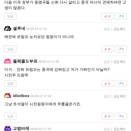
다음 미국 정부가 동맹국들 신뢰 다시 살리고 중국 러시아 견제하려면 고
생이 많겠다.
답글
0
0
셀루네
26-05-15 17:31
신고
|
공감 확인
예전에 트럼프 눈치보던 핑핑이가 아니야
답글
0
0
돌체콜드부르
26-05-15 17:32
신고
|
공감 확인
이거... 진짜 트럼프는 중국에 갇혀있고 저거 가짜인거 아닐까?
시진푸 도람푸
답글
0
0
idiotbox
26-05-15 17:33
신고
|
공감 확인
그냥 트석열이 시진핑핑이에게 무릎꿇은거죠.
답글
0
0
교범바제
26-05-15 17:34
신고
|
공감 확인