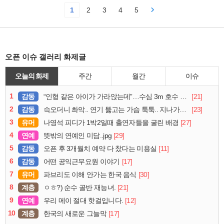
1
2
3
4
5
오픈 이슈 갤러리 화제글
오늘의 화제
주간
월간
이슈
1
감동
[21]
“인형 같은 아이가 가라앉는데”…수심 3m 호수 뛰어든 60대 의인
2
감동
[23]
슥오더니 촤악.. 연기 뚫고는 가슴 툭툭.. 지나가던 아재의 정체
3
유머
[27]
나영석 피디가 1박2일때 출연자들을 굴린 배경
4
연예
[29]
뜻밖의 연예인 미담..jpg
5
감동
[11]
오픈 후 3개월치 예약 다 찼다는 미용실
6
감동
[17]
어떤 공익근무요원 이야기
7
유머
[30]
파브리도 이해 안가는 한국 음식
8
계층
[21]
ㅇㅎ?) 순수 골반 재능녀.
9
연예
[12]
우리 메이 절대 핫걸입니다.
10
계층
[17]
한국의 새로운 그늘막