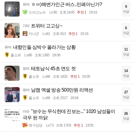
ㅎㅂ)해변가인근 버스..민폐아닌가?
유머
9
댓글
드라고노브
Lv.90
조회 1845
추천 1
19:16
트위터 고고싱~
기타
6
댓글
마나군
Lv.81
조회 813
추천 1
19:16
내향인들 심박수 올라가는 상황
유머
11
댓글
풀소유
Lv.86
조회 1385
19:06
테토남식 45초 면도 컷
유머
14
댓글
풀소유
Lv.86
조회 1832
추천 1
19:05
남캠 엑셀 방송 500만원 리액션
유머
27
댓글
풀소유
Lv.86
조회 2517
19:04
"보수는 무식한데 진보는..." 1020 남성들이
이슈
26
극우 된 까닭
댓글
왜구김당
Lv.73
조회 1706
추천 1
18:55