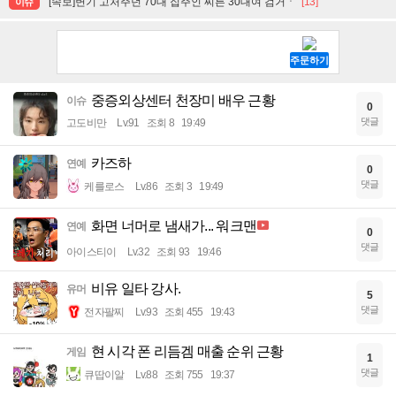
[속보]변기 고처주던 70대 집주인 찌른 30대여 검거ㆍ
[13]
이슈
중증외상센터 천장미 배우 근황
이슈
0
댓글
고도비만
Lv.91
조회 8
19:49
카즈하
연예
0
댓글
케를로스
Lv.86
조회 3
19:49
화면 너머로 냄새가... 워크맨
연예
0
댓글
아이스티이
Lv.32
조회 93
19:46
비유 일타 강사.
유머
5
댓글
전자팔찌
Lv.93
조회 455
19:43
현 시각 폰 리듬겜 매출 순위 근황
게임
1
댓글
큐땁이알
Lv.88
조회 755
19:37