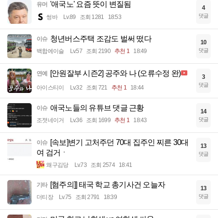
'애국노' 요즘 뜻이 변질됨
유머
4
댓글
썽바
Lv.89
조회 1281
18:53
청년버스주택 조감도 벌써 떴다
이슈
10
댓글
백합에이슬
Lv.57
조회 2190
추천 1
18:49
[안원잘부 시즌2] 공주와 나 (오류수정 완)
연예
3
댓글
아이스티이
Lv.32
조회 721
추천 1
18:44
애국노들의 유튜브 댓글 근황
이슈
14
댓글
조졋네이거
Lv.36
조회 1699
추천 1
18:43
[속보]변기 고처주던 70대 집주인 찌른 30대
이슈
13
여 검거ㆍ
댓글
왜구김당
Lv.73
조회 2574
18:41
[혐주의]] 태국 학교 총기사건 오늘자
기타
13
댓글
더티장
Lv.75
조회 2791
18:39