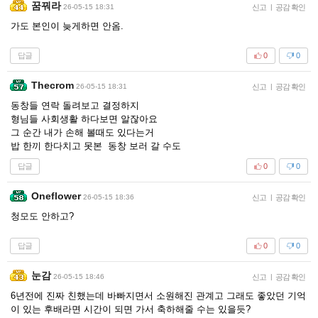
꿈꿔라
26-05-15 18:31
신고
|
공감 확인
가도 본인이 늦게하면 안옴.
답글
0
0
Thecrom
26-05-15 18:31
신고
|
공감 확인
동창들 연락 돌려보고 결정하지
형님들 사회생활 하다보면 알잖아요
그 순간 내가 손해 볼때도 있다는거
밥 한끼 한다치고 못본 동창 보러 갈 수도
답글
0
0
Oneflower
26-05-15 18:36
신고
|
공감 확인
청모도 안하고?
답글
0
0
눈감
26-05-15 18:46
신고
|
공감 확인
6년전에 진짜 친했는데 바빠지면서 소원해진 관계고 그래도 좋았던 기억
이 있는 후배라면 시간이 되면 가서 축하해줄 수는 있을듯?