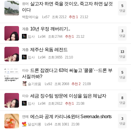
살고자 하면 죽을 것이오, 죽고자 하면 살것
유머
5
이다
댓글
백합에이슬
Lv.57
조회 2212
추천 1
21:12
10년 우정 깨버리기..
계층
3
댓글
입사
Lv.94
조회 2744
추천 1
21:12
제주산 옥돔 레전드
계층
13
댓글
입사
Lv.94
조회 3655
21:10
드론 잡겠다고 63억 써놓고 '쿨쿨'‥드론 부
이슈
5
서질까봐?
댓글
슬기로움
Lv.92
조회 2068
추천 2
21:09
세금 징수팀 방문에 이성을 잃은 체납자
이슈
8
댓글
입사
Lv.94
조회 2612
추천 1
21:08
에스파 공계 카리나&윈터 Serenade.shorts
연예
3
댓글
달섭지롱
Lv.94
조회 1081
21:08