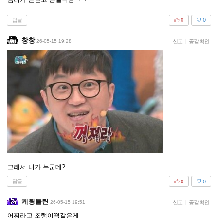
답글
0
0
창창
26-05-15 19:28
신고
|
공감 확인
그래서 니가 누군데?
답글
0
0
케읭틀린
26-05-15 19:51
신고
|
공감 확인
어쩌라고 조랭이떡같은게