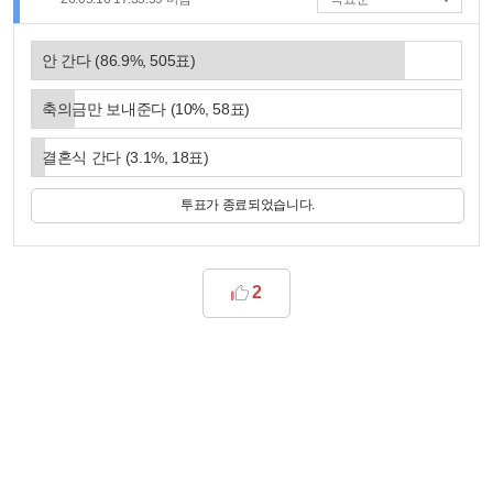
안 간다
(
86.9
%,
505
표)
축의금만 보내준다
(
10
%,
58
표)
결혼식 간다
(
3.1
%,
18
표)
투표가 종료되었습니다.
2