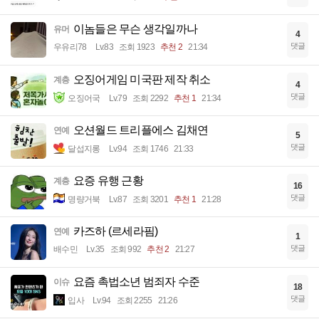
이놈들은 무슨 생각일까나
유머
4
댓글
우유리78
Lv.83
조회 1923
추천 2
21:34
오징어게임 미국판 제작 취소
계층
4
댓글
오징어국
Lv.79
조회 2292
추천 1
21:34
오션월드 트리플에스 김채연
연예
5
댓글
달섭지롱
Lv.94
조회 1746
21:33
요증 유행 근황
계층
16
댓글
명량거북
Lv.87
조회 3201
추천 1
21:28
카즈하 (르세라핌)
연예
1
댓글
배수민
Lv.35
조회 992
추천 2
21:27
요즘 촉법소년 범죄자 수준
이슈
18
댓글
입사
Lv.94
조회 2255
21:26