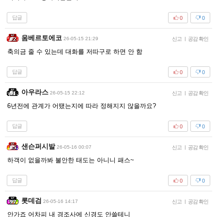
답글
0
0
움베르토에코
26-05-15 21:29
신고
|
공감 확인
축의금 줄 수 있는데 대화를 저따구로 하면 안 함
답글
0
0
아우라스
26-05-15 22:12
신고
|
공감 확인
6년전에 관계가 어땠는지에 따라 정해지지 않을까요?
답글
0
0
샌슨퍼시발
26-05-16 00:07
신고
|
공감 확인
하객이 없을까봐 불안한 태도는 아니니 패스~
답글
0
0
롯데검
26-05-16 14:17
신고
|
공감 확인
안가죠 어차피 내 경조사에 신경도 안쓸테니