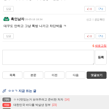
답글
0
0
흑인남자
26-05-16 18:34
신고
|
공감 확인
대꾸도 안하고 그냥 톡방 나가고 차단박음 ㅋ
답글
0
0
새로고침
등록
목록
본문
이전
다음
댓글보기
ㅇㅇㄱ 지금 뜨는 글
ㅇㅎ)멋있는거 보여주려고 준비한 처자
[14]
기타
대한민국 바다를 박살낸 정부
[23]
이슈