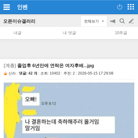
인벤
오픈이슈갤러리
전체보기
공
검
글
지
색
내글
내 댓글
10추글
on/off
쓰
기
[계층]
졸업후 6년만에 연락온 여자후배...jpg
신라
댓글: 42 개
조회:
10402
추천:
2
2026-05-15 17:29:08