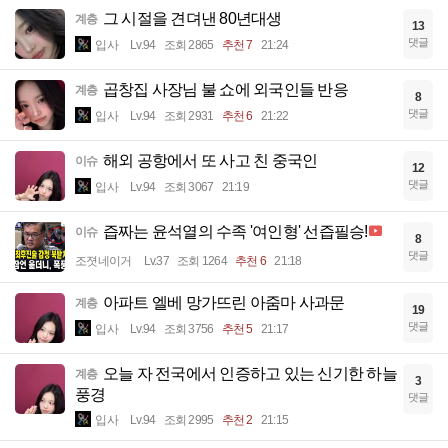
그 시절을 견뎌낸 80년대생
계층
13
댓글
입사
Lv.94
조회 2865
추천 7
21:24
곱창집 사장님 불 쇼에 외국인들 반응
계층
8
댓글
입사
Lv.94
조회 2931
추천 6
21:22
해외 공항에서 또 사고 친 중국인
이슈
12
댓글
입사
Lv.94
조회 3067
21:19
즙짜는 윤석열의 수족 '여인형' 선즙필승!
이슈
8
댓글
조졋네이거
Lv.37
조회 1264
추천 6
21:18
아파트 엘베 망가뜨린 아줌마 사과문
계층
19
댓글
입사
Lv.94
조회 3756
추천 5
21:17
오늘 자 전국에서 인증하고 있는 신기한 하늘
계층
3
풍경
댓글
입사
Lv.94
조회 2995
추천 2
21:15