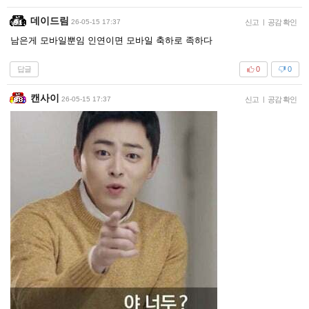
데이드림
26-05-15 17:37
신고
|
공감 확인
남은게 모바일뿐임 인연이면 모바일 축하로 족하다
답글
0
0
캔사이
26-05-15 17:37
신고
|
공감 확인