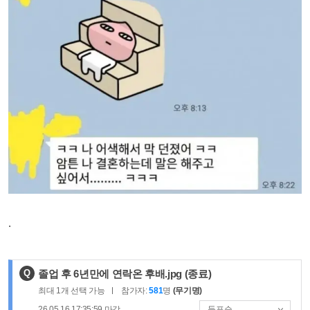
.
제
Q
졸업 후 6년만에 연락온 후배.jpg
(종료)
목
최대
1
개 선택 가능
참가자:
581
명
(무기명)
:
26.05.16 17:35:59
마감