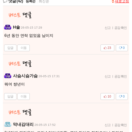
댓글
(42)
등록순
|
최신순
새로고침
H솔
26-05-15 17:29
신고
|
공감 확인
6년 동안 연락 없었음 남이지
답글
이동
23
0
사슴시슴가슴
26-05-15 17:31
신고
|
공감 확인
뭐여 썅년이
답글
이동
10
0
막내김대리
26-05-15 17:52
신고
|
공감 확인