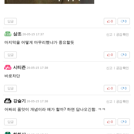
답글
0
0
삼조
26-05-15 17:37
신고
|
공감 확인
마지막을 어떻게 마무리했냐가 중요할듯
답글
0
0
시티즌
26-05-15 17:38
신고
|
공감 확인
바로차단
답글
0
0
강슬기
26-05-15 17:38
신고
|
공감 확인
어짜피 품앗이 개념이라 얘가 할까? 하면 답나오긴함. ㅋㅋ
답글
0
0