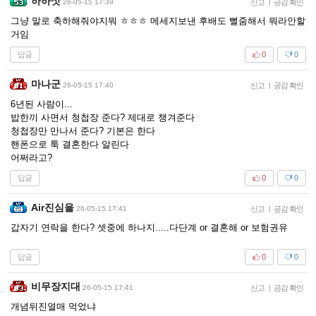
하하삿
26-05-15 17:39
신고
|
공감 확인
그냥 말로 축하해줘야지뭐 ㅎㅎㅎ 메세지보낸 후배도 뻘줌해서 뭐라안할
거임
답글
0
0
마나군
26-05-15 17:40
신고
|
공감 확인
6년된 사람이...
밥한끼 사면서 청첩장 준다? 제대로 챙겨준다
청첩장만 만나서 준다? 기본은 한다
핸폰으로 툭 결혼한다 알린다
어쩌라고?
답글
0
0
Air진심을
26-05-15 17:41
신고
|
공감 확인
갑자기 연락을 한다? 셋중에 하나지.....다단계 or 결혼해 or 보험권유
답글
0
0
비무장지대
26-05-15 17:41
신고
|
공감 확인
개념뒤진열매 먹었냐