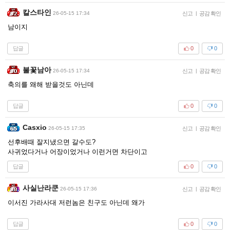
칼스타인
26-05-15 17:34
신고
|
공감 확인
남이지
답글
0
0
불꽃남아
26-05-15 17:34
신고
|
공감 확인
축의를 왜해 받을것도 아닌데
답글
0
0
Casxio
26-05-15 17:35
신고
|
공감 확인
선후배때 잘지냈으면 갈수도?
사귀었다거나 어장이었거나 이런거면 차단이고
답글
0
0
사실난라쿤
26-05-15 17:36
신고
|
공감 확인
이서진 가라사대 저런놈은 친구도 아닌데 왜가
답글
0
0