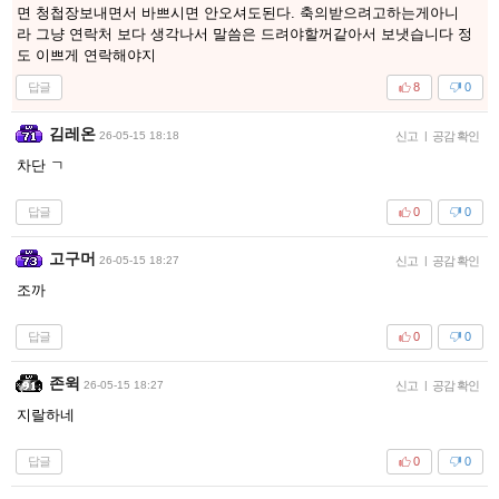
면 청첩장보내면서 바쁘시면 안오셔도된다. 축의받으려고하는게아니
라 그냥 연락처 보다 생각나서 말씀은 드려야할꺼같아서 보냇습니다 정
도 이쁘게 연락해야지
답글
8
0
김레온
26-05-15 18:18
신고
|
공감 확인
차단 ㄱ
답글
0
0
고구머
26-05-15 18:27
신고
|
공감 확인
조까
답글
0
0
존윅
26-05-15 18:27
신고
|
공감 확인
지랄하네
답글
0
0