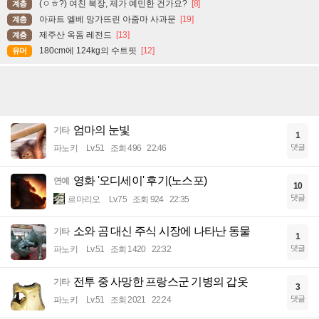
(ㅇㅎ?) 여친 복장, 제가 예민한 건가요?
[8]
계층
아파트 엘베 망가뜨린 아줌마 사과문
[19]
계층
제주산 옥돔 레전드
[13]
계층
180cm에 124kg의 수트핏
[12]
유머
엄마의 눈빛
기타
1
댓글
파노키
Lv.51
조회 496
22:46
영화 '오디세이' 후기(노스포)
연예
10
댓글
르마리오
Lv.75
조회 924
22:35
소와 곰 대신 주식 시장에 나타난 동물
기타
1
댓글
파노키
Lv.51
조회 1420
22:32
전투 중 사망한 프랑스군 기병의 갑옷
기타
3
댓글
파노키
Lv.51
조회 2021
22:24