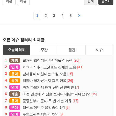
최근
다음
검색
글쓰기
1
2
3
4
5
오픈 이슈 갤러리 화제글
오늘의 화제
주간
월간
이슈
1
계층
[20]
딸처럼 업어키운 7년 터울 여동생
2
연예
[49]
ㅇㅎㅂ? 어제 오션월드 김채연 모음
3
유머
[15]
남자들이 미친다는 스킬 모음
4
유머
[26]
얼마나 화가났는지 감도 안옴
5
연예
[7]
과거 파묘되서 현재 난리난 연예인
6
계층
[15]
30점 만점에 29점을 쏘다니 대단하시네요.jpg
7
유머
[17]
군종신부가 군대 두 번 가는 이유
8
연예
[5]
리센느 이번주 음악중심 1위
9
연예
[9]
수염그린 백지헌.이채영