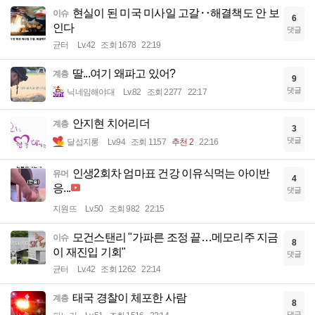
현실이 된 미국 미사일 고갈‥해결책도 안 보
이슈
6
인다
댓글
균터
Lv.42
조회 1678
22:19
딸...여기 왜파고 있어?
계층
9
댓글
닉네임해야대
Lv.82
조회 2277
22:17
안지현 치어리더
계층
3
댓글
달섭지롱
Lv.94
조회 1157
추천 2
22:16
인생2회차 엄마표 건강 이유식먹는 아이반
유머
4
응...
댓글
지원뜨
Lv.50
조회 982
22:15
모건스탠리 "가파른 조정 끝…메모리주 지금
이슈
8
이 재진입 기회"
댓글
균터
Lv.42
조회 1262
22:14
태국 경찰이 체포한 사람
계층
8
댓글