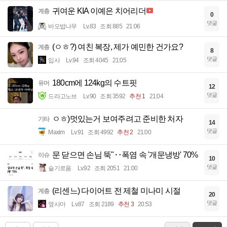
귀여운 KIA 이예은 치어리더
계층
0
댓글
바오밥나무
Lv.83
조회 885
21:06
(ㅇㅎ?) 여친 복장, 제가 예민한 건가요?
계층
8
댓글
입사
Lv.94
조회 4045
21:05
180cm에 124kg의 수트핏
유머
12
댓글
드라고노브
Lv.90
조회 3592
추천 1
21:04
ㅇㅎ)멋있는거 보여주려고 준비한 처자
기타
14
댓글
Maxim
Lv.91
조회 4992
추천 2
21:00
문 닫으면 손님 뚝"‥폭염 속 '개문냉방' 70%
이슈
10
댓글
슬기로움
Lv.92
조회 2051
21:00
(리센느) 다이어트 전 제철 미나미 시절
계층
20
댓글
옆사마
Lv.87
조회 2189
추천 3
20:53