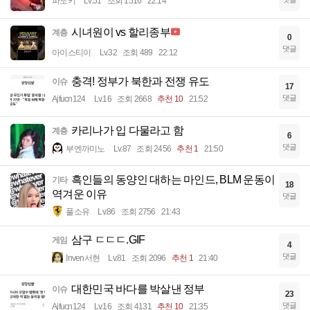
파노키
Lv.51
조회 1516
22:14
시녀원이 vs 할리종부
계층
0
댓글
아이스티이
Lv.32
조회 489
22:12
충격! 정부가 북한과 전쟁 유도
이슈
17
댓글
Ajfucn124
Lv.16
조회 2668
추천 10
21:52
카리나가 입 다물라고 함
계층
6
댓글
부엔까미노
Lv.87
조회 2456
추천 1
21:50
흑인들의 동양인 대하는 마인드, BLM 운동이
기타
18
역겨운 이유
댓글
풀소유
Lv.86
조회 2756
21:43
삼구 ㄷㄷㄷ.GIF
게임
4
댓글
Inven서현
Lv.81
조회 2096
추천 1
21:40
대한민국 바다를 박살낸 정부
이슈
23
댓글
Ajfucn124
Lv.16
조회 4131
추천 10
21:35