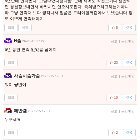
6년만에 연락온다. 그럴수있다생각함. 근데 적어도 직접오거나 정안되
면 청첩장보내면서 바쁘시면 안오셔도된다. 축의받으려고하는게아니
라 그냥 연락처 보다 생각나서 말씀은 드려야할꺼같아서 보냇습니다 정
도 이쁘게 연락해야지
답글
이동
8
0
H솔
26-05-15 17:29
신고
|
공감 확인
6년 동안 연락 없었음 남이지
답글
23
0
사슴시슴가슴
26-05-15 17:31
신고
|
공감 확인
뭐여 썅년이
답글
10
0
에반켈
26-05-15 17:31
신고
|
공감 확인
누구세요
답글
2
0