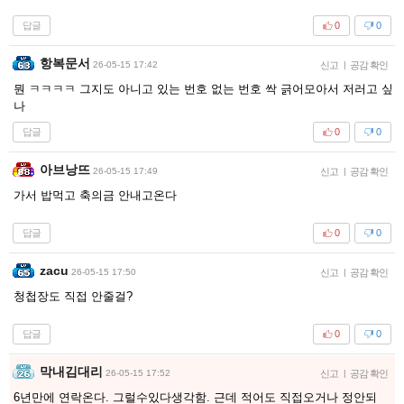
답글
0
0
항복문서
26-05-15 17:42
신고
|
공감 확인
뭔 ㅋㅋㅋㅋ 그지도 아니고 있는 번호 없는 번호 싹 긁어모아서 저러고 싶
나
답글
0
0
아브낭뜨
26-05-15 17:49
신고
|
공감 확인
가서 밥먹고 축의금 안내고온다
답글
0
0
zacu
26-05-15 17:50
신고
|
공감 확인
청첩장도 직접 안줄걸?
답글
0
0
막내김대리
26-05-15 17:52
신고
|
공감 확인
6년만에 연락온다. 그럴수있다생각함. 근데 적어도 직접오거나 정안되