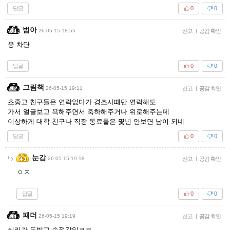
답글
0
0
범아
26-05-15 18:55
신고
|
공감 확인
응 차단
답글
0
0
그림책
26-05-15 19:11
신고
|
공감 확인
초중고 친구들은 연락없다가 경조사때만 연락해도
가서 얼굴보고 욕해주면서 축하해주거나 위로해주는데
이상하게 대학 친구나 직장 동료들은 몇년 안보면 남이 되네
답글
0
0
눈감
26-05-15 19:18
신고
|
공감 확인
ㅇㅈ
답글
0
0
패더
26-05-15 19:19
신고
|
공감 확인
심리가 돈받고 손절각임ㅋㅋ