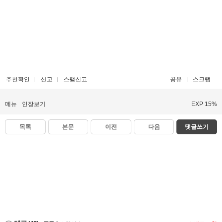
추천확인
신고
스팸신고
공유
스크랩
메뉴
인장보기
EXP 15%
목록
본문
이전
다음
댓글쓰기