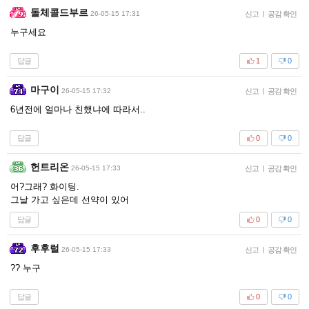
돌체콜드부르
26-05-15 17:31
신고
|
공감 확인
누구세요
답글
1
0
마구이
26-05-15 17:32
신고
|
공감 확인
6년전에 얼마나 친했냐에 따라서..
답글
0
0
헌트리온
26-05-15 17:33
신고
|
공감 확인
어?그래? 화이팅.
그날 가고 싶은데 선약이 있어
답글
0
0
후후럴
26-05-15 17:33
신고
|
공감 확인
?? 누구
답글
0
0