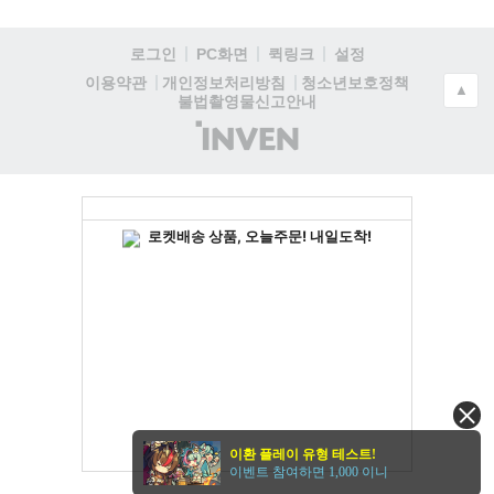
답글
0
0
새로고침
등록
목록
본문
이전
다음
댓글보기
로그인
PC화면
퀵링크
설정
청소년보호정책
이용약관
개인정보처리방침
▲
불법촬영물신고안내
(주)
인
벤
이환 플레이 유형 테스트!
이벤트 참여하면 1,000 이니