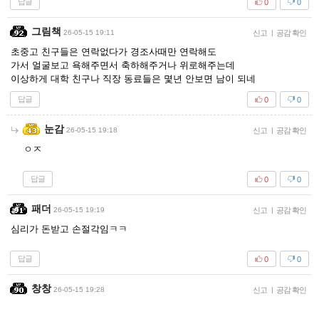
답글
0
0
그림책
26-05-15 19:11
신고
|
공감 확인
초중고 친구들은 연락없다가 경조사때만 연락해도
가서 얼굴보고 욕해주면서 축하해주거나 위로해주는데
이상하게 대학 친구나 직장 동료들은 몇년 안보면 남이 되네
답글
0
0
눈감
26-05-15 19:18
신고
|
공감 확인
ㅇㅈ
답글
0
0
패더
26-05-15 19:19
신고
|
공감 확인
심리가 돈받고 손절각임ㅋㅋ
답글
0
0
창창
26-05-15 19:28
신고
|
공감 확인