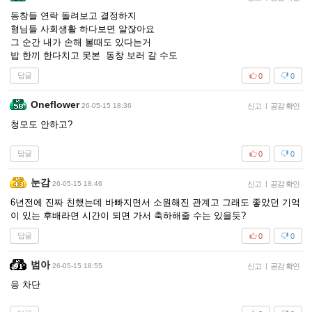
동창들 연락 돌려보고 결정하지
형님들 사회생활 하다보면 알잖아요
그 순간 내가 손해 볼때도 있다는거
밥 한끼 한다치고 못본 동창 보러 갈 수도
답글
0
0
Oneflower
26-05-15 18:36
신고
|
공감 확인
청모도 안하고?
답글
0
0
눈감
26-05-15 18:46
신고
|
공감 확인
6년전에 진짜 친했는데 바빠지면서 소원해진 관계고 그래도 좋았던 기억
이 있는 후배라면 시간이 되면 가서 축하해줄 수는 있을듯?
답글
0
0
범아
26-05-15 18:55
신고
|
공감 확인
응 차단