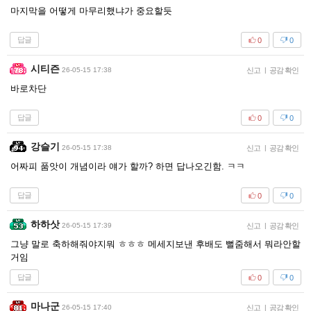
마지막을 어떻게 마무리했냐가 중요할듯
답글
0
0
시티즌
26-05-15 17:38
신고
|
공감 확인
바로차단
답글
0
0
강슬기
26-05-15 17:38
신고
|
공감 확인
어짜피 품앗이 개념이라 얘가 할까? 하면 답나오긴함. ㅋㅋ
답글
0
0
하하삿
26-05-15 17:39
신고
|
공감 확인
그냥 말로 축하해줘야지뭐 ㅎㅎㅎ 메세지보낸 후배도 뻘줌해서 뭐라안할
거임
답글
0
0
마나군
26-05-15 17:40
신고
|
공감 확인