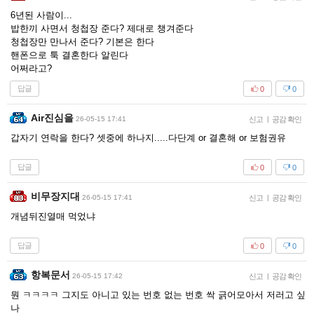
6년된 사람이...
밥한끼 사면서 청첩장 준다? 제대로 챙겨준다
청첩장만 만나서 준다? 기본은 한다
핸폰으로 툭 결혼한다 알린다
어쩌라고?
답글
0
0
Air진심을
26-05-15 17:41
신고
|
공감 확인
갑자기 연락을 한다? 셋중에 하나지.....다단계 or 결혼해 or 보험권유
답글
0
0
비무장지대
26-05-15 17:41
신고
|
공감 확인
개념뒤진열매 먹었냐
답글
0
0
항복문서
26-05-15 17:42
신고
|
공감 확인
뭔 ㅋㅋㅋㅋ 그지도 아니고 있는 번호 없는 번호 싹 긁어모아서 저러고 싶
나