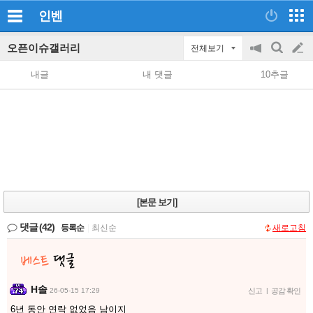
인벤
오픈이슈갤러리
전체보기
공
검
글
지
색
내글
내 댓글
10추글
on/off
쓰
기
[본문 보기]
댓글
(42)
등록순
|
최신순
새로고침
H솔
26-05-15 17:29
신고
|
공감 확인
6년 동안 연락 없었음 남이지