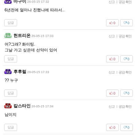
마구이
26-05-15 17:32
신고
|
공감 확인
6년전에 얼마나 친했냐에 따라서..
답글
0
0
헌트리온
26-05-15 17:33
신고
|
공감 확인
어?그래? 화이팅.
그날 가고 싶은데 선약이 있어
답글
0
0
후후럴
26-05-15 17:33
신고
|
공감 확인
?? 누구
답글
0
0
칼스타인
26-05-15 17:34
신고
|
공감 확인
남이지
답글
0
0