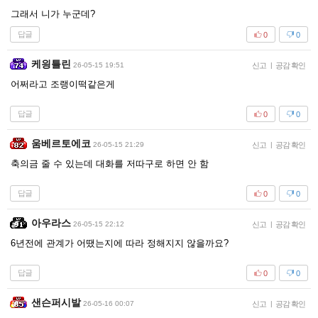
그래서 니가 누군데?
답글
0
0
케읭틀린
26-05-15 19:51
신고
|
공감 확인
어쩌라고 조랭이떡같은게
답글
0
0
움베르토에코
26-05-15 21:29
신고
|
공감 확인
축의금 줄 수 있는데 대화를 저따구로 하면 안 함