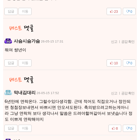
답글
이동
23
0
사슴시슴가슴
26-05-15 17:31
신고
|
공감 확인
뭐여 썅년이
답글
이동
10
0
막내김대리
26-05-15 17:52
신고
|
공감 확인
6년만에 연락온다. 그럴수있다생각함. 근데 적어도 직접오거나 정안되
면 청첩장보내면서 바쁘시면 안오셔도된다. 축의받으려고하는게아니
라 그냥 연락처 보다 생각나서 말씀은 드려야할꺼같아서 보냇습니다 정
도 이쁘게 연락해야지
답글
이동
8
0