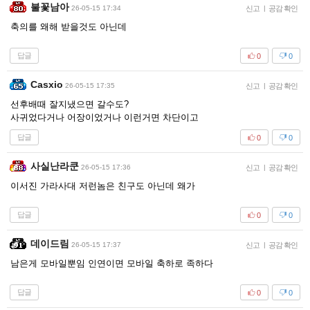
불꽃남아
26-05-15 17:34
신고
|
공감 확인
축의를 왜해 받을것도 아닌데
답글
0
0
Casxio
26-05-15 17:35
신고
|
공감 확인
선후배때 잘지냈으면 갈수도?
사귀었다거나 어장이었거나 이런거면 차단이고
답글
0
0
사실난라쿤
26-05-15 17:36
신고
|
공감 확인
이서진 가라사대 저런놈은 친구도 아닌데 왜가
답글
0
0
데이드림
26-05-15 17:37
신고
|
공감 확인
남은게 모바일뿐임 인연이면 모바일 축하로 족하다
답글
0
0