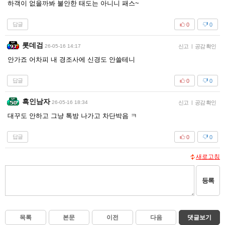
답글
0
0
아우라스
26-05-15 22:12
신고
|
공감 확인
6년전에 관계가 어땠는지에 따라 정해지지 않을까요?
답글
0
0
샌슨퍼시발
26-05-16 00:07
신고
|
공감 확인
하객이 없을까봐 불안한 태도는 아니니 패스~
답글
0
0
롯데검
26-05-16 14:17
신고
|
공감 확인
안가죠 어차피 내 경조사에 신경도 안쓸테니
답글
0
0
흑인남자
26-05-16 18:34
신고
|
공감 확인
대꾸도 안하고 그냥 톡방 나가고 차단박음 ㅋ