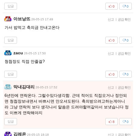
답글
0
0
아브낭뜨
26-05-15 17:49
신고
|
공감 확인
가서 밥먹고 축의금 안내고온다
답글
0
0
zacu
26-05-15 17:50
신고
|
공감 확인
청첩장도 직접 안줄걸?
답글
0
0
막내김대리
26-05-15 17:52
신고
|
공감 확인
6년만에 연락온다. 그럴수있다생각함. 근데 적어도 직접오거나 정안되
면 청첩장보내면서 바쁘시면 안오셔도된다. 축의받으려고하는게아니
라 그냥 연락처 보다 생각나서 말씀은 드려야할꺼같아서 보냇습니다 정
도 이쁘게 연락해야지
답글
8
0
김레온
26-05-15 18:18
신고
|
공감 확인