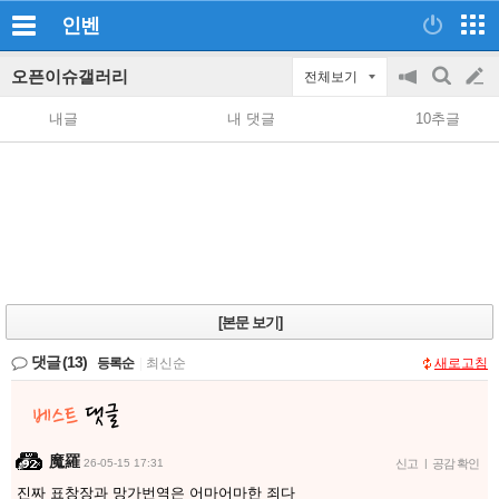
인벤
오픈이슈갤러리
전체보기
공
검
글
지
색
내글
내 댓글
10추글
on/off
쓰
기
[본문 보기]
댓글
(13)
등록순
|
최신순
새로고침
魔羅
26-05-15 17:31
신고
|
공감 확인
진짜 표창장과 망가번역은 어마어마한 죄다