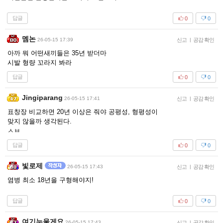
답글
0
0
멤논
26-05-15 17:39
신고
|
공감 확인
아까 뭐 어떤새끼들은 35년 받더마
시발 형량 꼬라지 봐라
답글
0
0
Jingiparang
26-05-15 17:41
신고
|
공감 확인
표창장 비교하면 20년 이상은 줘야 공평성, 형평성이
맞지 않을까 생각된다.
ㅅㅂ
답글
0
0
빛로제
26-05-15 17:43
신고
|
공감 확인
염병 최소 18년을 구형해야지!
답글
0
0
여기누울게요
26-05-15 17:43
신고
|
공감 확인