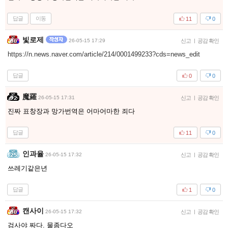
답글
이동
11
0
빛로제
26-05-15 17:29
신고
|
공감 확인
https://n.news.naver.com/article/214/0001499233?cds=news_edit
답글
0
0
魔羅
26-05-15 17:31
신고
|
공감 확인
진짜 표창장과 망가번역은 어마어마한 죄다
답글
11
0
인과율
26-05-15 17:32
신고
|
공감 확인
쓰레기같은년
답글
1
0
캔사이
26-05-15 17:32
신고
|
공감 확인
검사야 짜다. 물좀다오