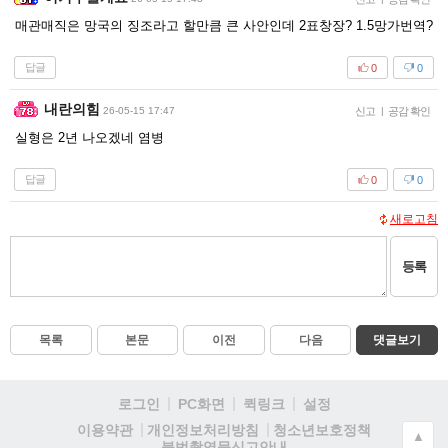
매관매직은 망국의 징조라고 할만큼 큰 사안인데 2표창장? 1.5망가번역?
답글
0
0
내란의힘
26-05-15 17:47
신고
|
공감 확인
실형은 2년 나오겠네 염병
답글
0
0
새로고침
등록
목록
본문
이전
다음
댓글보기
로그인
PC화면
퀵링크
설정
청소년보호정책
이용약관
개인정보처리방침
▲
불법촬영물신고안내