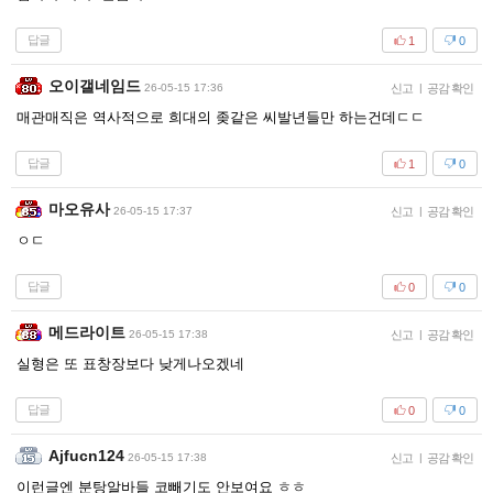
답글
1
0
오이갤네임드
26-05-15 17:36
신고
|
공감 확인
매관매직은 역사적으로 희대의 좆같은 씨발년들만 하는건데ㄷㄷ
답글
1
0
마오유사
26-05-15 17:37
신고
|
공감 확인
ㅇㄷ
답글
0
0
메드라이트
26-05-15 17:38
신고
|
공감 확인
실형은 또 표창장보다 낮게나오겠네
답글
0
0
Ajfucn124
26-05-15 17:38
신고
|
공감 확인
이런글엔 분탕알바들 코빼기도 안보여요 ㅎㅎ