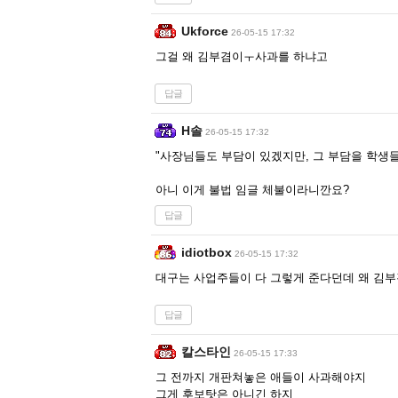
Ukforce
26-05-15 17:32
그걸 왜 김부겸이ㅜ사과를 하냐고
답글
H솔
26-05-15 17:32
"사장님들도 부담이 있겠지만, 그 부담을 학생
아니 이게 불법 임글 체불이라니깐요?
답글
idiotbox
26-05-15 17:32
대구는 사업주들이 다 그렇게 준다던데 왜 김
답글
칼스타인
26-05-15 17:33
그 전까지 개판쳐놓은 애들이 사과해야지
그게 후보탓은 아니긴 하지