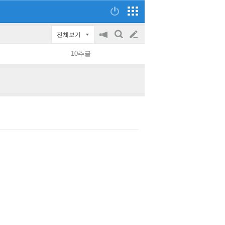
전체보기
공
검
글
지
색
10추글
on/off
쓰
기