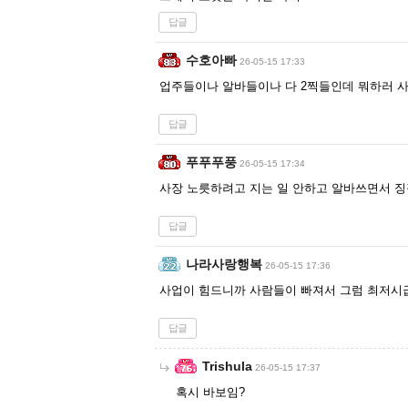
답글
수호아빠
26-05-15 17:33
업주들이나 알바들이나 다 2찍들인데 뭐하러 
답글
푸푸푸풍
26-05-15 17:34
사장 노릇하려고 지는 일 안하고 알바쓰면서 징
답글
나라사랑행복
26-05-15 17:36
사업이 힘드니까 사람들이 빠져서 그럼 최저시급
답글
Trishula
26-05-15 17:37
혹시 바보임?