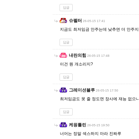
답글
슈펠터
26-05-15 17:41
지금도 최저임금 안주는데 낮추면 더 안주지
답글
내란의힘
26-05-15 17:48
이건 뭔 개소리지?
답글
그레이션블루
26-05-15 17:50
최저임금도 못 줄 정도면 장사에 재능 없으
답글
케읭틀린
26-05-15 19:50
너어는 정말 섹스하지 마라 진짜루