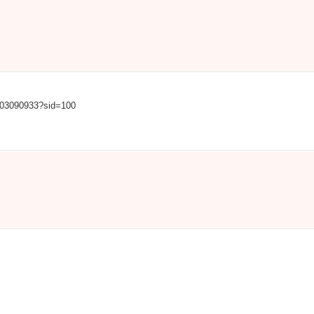
0003090933?sid=100