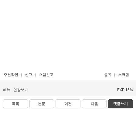
추천확인
신고
스팸신고
공유
스크랩
메뉴
인장보기
EXP 15%
목록
본문
이전
다음
댓글쓰기