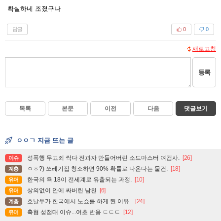
확실하네 조졌구나
답글
0
0
새로고침
등록
목록
본문
이전
다음
댓글보기
ㅇㅇㄱ 지금 뜨는 글
성폭행 무고죄 싹다 전과자 만들어버린 소드마스터 여검사.
[26]
이슈
ㅇㅎ?) 쓰레기집 청소하면 90% 확률로 나온다는 물건.
[18]
계층
한국의 욕 18이 전세계로 유출되는 과정.
[10]
유머
상의없이 안에 싸버린 남친
[6]
유머
호날두가 한국에서 노쇼를 하게 된 이유..
[24]
계층
축협 성접대 이슈...여초 반응 ㄷㄷㄷ
[12]
유머