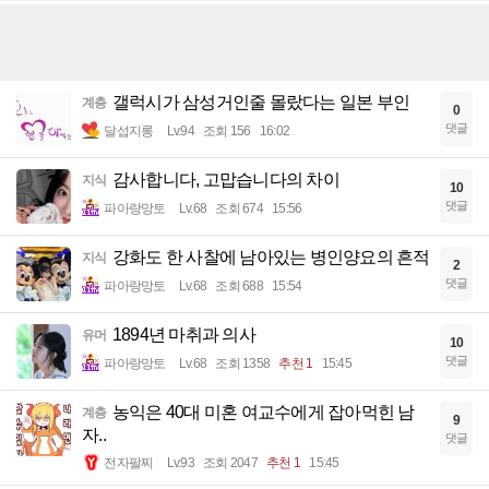
갤럭시가 삼성거인줄 몰랐다는 일본 부인
계층
0
댓글
달섭지롱
Lv.94
조회 156
16:02
감사합니다, 고맙습니다의 차이
지식
10
댓글
파아랑망토
Lv.68
조회 674
15:56
강화도 한 사찰에 남아있는 병인양요의 흔적
지식
2
댓글
파아랑망토
Lv.68
조회 688
15:54
1894년 마취과 의사
유머
10
댓글
파아랑망토
Lv.68
조회 1358
추천 1
15:45
농익은 40대 미혼 여교수에게 잡아먹힌 남
계층
9
자..
댓글
전자팔찌
Lv.93
조회 2047
추천 1
15:45