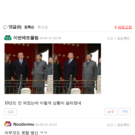
댓글
(6)
등록순
|
최신순
새로고침
이번에또물림
26-05-15 20:39
신고
|
공감 확인
10년도 안 되었는데 이렇게 상황이 달라졌네
답글
0
0
Nozdormu
26-05-15 20:52
신고
|
공감 확인
아무것도 못함 병신 ㅋㅋ