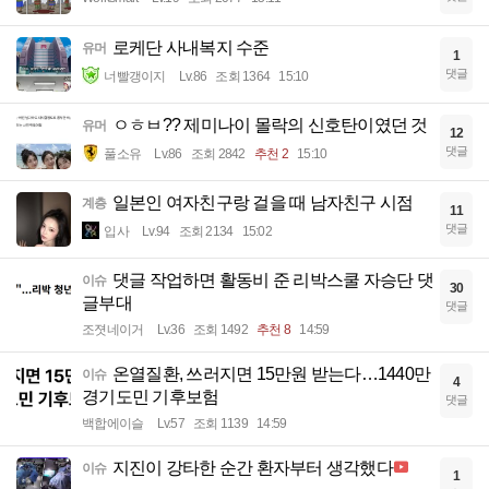
로케단 사내복지 수준
유머
1
댓글
너빨갱이지
Lv.86
조회 1364
15:10
ㅇㅎㅂ?? 제미나이 몰락의 신호탄이였던 것
유머
12
댓글
풀소유
Lv.86
조회 2842
추천 2
15:10
일본인 여자친구랑 걸을 때 남자친구 시점
계층
11
댓글
입사
Lv.94
조회 2134
15:02
댓글 작업하면 활동비 준 리박스쿨 자승단 댓
이슈
30
글부대
댓글
조졋네이거
Lv.36
조회 1492
추천 8
14:59
온열질환, 쓰러지면 15만원 받는다…1440만
이슈
4
경기도민 기후보험
댓글
백합에이슬
Lv.57
조회 1139
14:59
지진이 강타한 순간 환자부터 생각했다
이슈
1