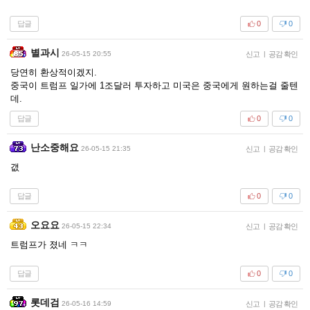
답글
0
0
별과시
26-05-15 20:55
신고
|
공감 확인
당연히 환상적이겠지.
중국이 트럼프 일가에 1조달러 투자하고 미국은 중국에게 원하는걸 줄텐
데.
답글
0
0
난소중해요
26-05-15 21:35
신고
|
공감 확인
갮
답글
0
0
오요요
26-05-15 22:34
신고
|
공감 확인
트럼프가 졌네 ㅋㅋ
답글
0
0
롯데검
26-05-16 14:59
신고
|
공감 확인