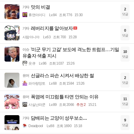
맛의 비결
기타
2
댓글
휴면아이디
Lv.84
조회 776
15:30
레버리지를 알아보자
기타
0
댓글
사람아니야
Lv.63
조회 700
15:28
'미군 무기 고갈' 보도에 격노한 트럼프…기밀
이슈
10
유출자 색출 지시
댓글
읏큐
Lv.86
조회 1037
15:26
선글라스 파손 시켜서 배상한 썰
유머
2
댓글
파아랑망토
Lv.68
조회 1584
15:26
폭염에 미끄럼틀 타면 안되는 이유
유머
11
댓글
사실난라쿤
Lv.89
조회 2066
추천 2
15:21
담배피는 고양이 성우보소....
기타
9
댓글
Deadpool
Lv.88
조회 1690
15:18