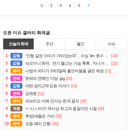
1
2
3
4
5
오픈 이슈 갤러리 화제글
오늘의 화제
주간
월간
이슈
1
감동
[18]
“인형 같은 아이가 가라앉는데”…수심 3m 호수 뛰어든 60대 의인
2
감동
[22]
슥오더니 촤악.. 연기 뚫고는 가슴 툭툭.. 지나가던 아재의 정체
3
유머
[22]
나영석 피디가 1박2일때 출연자들을 굴린 배경
4
연예
[26]
뜻밖의 연예인 미담..jpg
5
감동
[16]
어떤 공익근무요원 이야기
6
연예
[12]
김채원
7
유머
[28]
파브리도 이해 안가는 한국 음식
8
계층
[40]
ㅇㅎ) 나이키 역사상 최고의 품질이던 시절
9
유머
[55]
후방)애들은 가라
10
유머
[45]
요즘 폐미 근황.