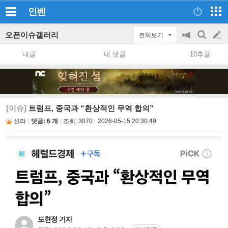
인벤
오픈이슈갤러리
전체보기
공
검
글
지
색
내글
내 댓글
10추글
on/off
쓰
기
[이슈]
트럼프, 중국과 “환상적인 무역 합의”
신라
댓글: 6 개
조회:
3070
2026-05-15 20:30:49