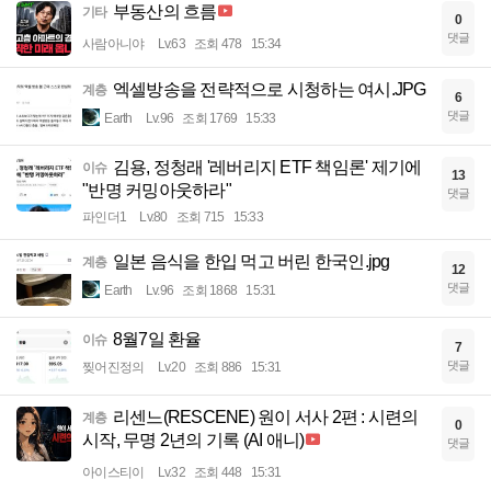
부동산의 흐름
기타
0
댓글
사람아니야
Lv.63
조회 478
15:34
엑셀방송을 전략적으로 시청하는 여시.JPG
계층
6
댓글
Earth
Lv.96
조회 1769
15:33
김용, 정청래 '레버리지 ETF 책임론' 제기에
이슈
13
"반명 커밍아웃하라"
댓글
파인더1
Lv.80
조회 715
15:33
일본 음식을 한입 먹고 버린 한국인.jpg
계층
12
댓글
Earth
Lv.96
조회 1868
15:31
8월7일 환율
이슈
7
댓글
찢어진정의
Lv.20
조회 886
15:31
리센느(RESCENE) 원이 서사 2편 : 시련의
계층
0
시작, 무명 2년의 기록 (AI 애니)
댓글
아이스티이
Lv.32
조회 448
15:31