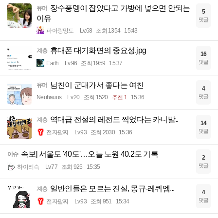
장수풍뎅이 잡았다고 가방에 넣으면 안되는
유머
5
이유
댓글
파아랑망토
Lv.68
조회 1354
15:43
휴대폰 대기화면의 중요성.jpg
계층
16
댓글
Earth
Lv.96
조회 1959
15:37
남친이 군대가서 좋다는 여친
유머
4
댓글
Neuhauus
Lv.20
조회 1520
추천 1
15:36
역대급 전설의 레전드 찍었다는 카니발..
계층
14
댓글
전자팔찌
Lv.93
조회 2030
15:36
속보] 서울도 '40도'…오늘 노원 40.2도 기록
이슈
2
댓글
하이리슥
Lv.77
조회 925
15:35
일반인들은 모르는 진실, 몽규-레퀴엠...
계층
4
댓글
전자팔찌
Lv.93
조회 951
15:34