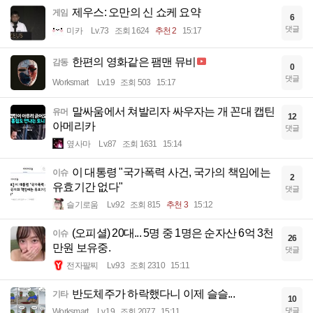
제우스: 오만의 신 쇼케 요약
게임
6
댓글
미카
Lv.73
조회 1624
추천 2
15:17
한편의 영화같은 팸맨 뮤비
감동
0
댓글
Worksmart
Lv.19
조회 503
15:17
말싸움에서 쳐발리자 싸우자는 개 꼰대 캡틴
유머
12
아메리카
댓글
옆사마
Lv.87
조회 1631
15:14
이 대통령 "국가폭력 사건, 국가의 책임에는
이슈
2
유효기간 없다"
댓글
슬기로움
Lv.92
조회 815
추천 3
15:12
(오피셜) 20대... 5명 중 1명은 순자산 6억 3천
이슈
26
만원 보유중.
댓글
전자팔찌
Lv.93
조회 2310
15:11
반도체주가 하락했다니 이제 슬슬...
기타
10
댓글
Worksmart
Lv.19
조회 2077
15:11