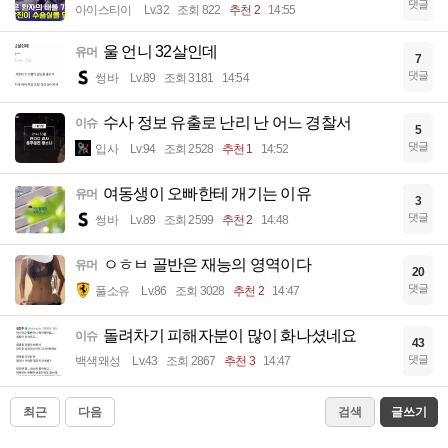
댓글
아이스티이
Lv.32
조회 822
추천 2
14:55
울 언니 32살인데
유머
7
댓글
썽바
Lv.89
조회 3181
14:54
수사 정보 유출로 난리 난 어느 경찰서
이슈
5
댓글
입사
Lv.94
조회 2528
추천 1
14:52
여동생이 오빠한테 개기는 이유
유머
3
댓글
썽바
Lv.89
조회 2599
추천 2
14:48
ㅇㅎㅂ 골반은 재능의 영역이다
유머
20
댓글
풀소유
Lv.86
조회 3028
추천 2
14:47
돌려차기 피해자분이 많이 화나셨네요
이슈
43
댓글
백색왜성
Lv.43
조회 2867
추천 3
14:47
최근
다음
검색
글쓰기